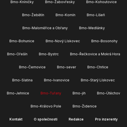
Brno-Kníničky
Brno-Žabovřesky
Brno-Kohoutovice
Brno-Žebětín
Brno-Komín
Brno-Líšeň
Brno-Maloměřice a Obřany
Brno-Medlánky
Brno-Bohunice
Brno-Nový Lískovec
Brno-Bosonohy
Brno-Ořešín
Brno-Bystrc
Brno-Řečkovice a Mokrá Hora
Brno-Černovice
Brno-sever
Brno-Chrlice
Brno-Slatina
Brno-Ivanovice
Brno-Starý Lískovec
Brno-Jehnice
Brno-Tuřany
Brno-jih
Brno-Útěchov
Brno-Královo Pole
Brno-Židenice
Kontakt
O společnosti
Redakce
Pro inzerenty