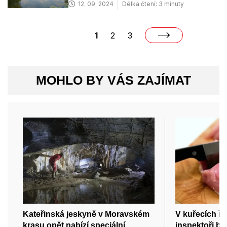
12. 09. 2024
Délka čtení: 3 minuty
1
2
3
MOHLO BY VÁS ZAJÍMAT
Kateřinská jeskyně v Moravském
V kuřecích ří
krasu opět nabízí speciální
inspektoři ba