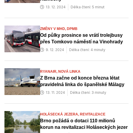
13. 12. 2024
Délka čtení: 5 minut
ZMĚNY V MHD,
DPMB
Od půlky prosince se vrátí trolejbusy
přes Tomkovo náměstí na Vinohrady
9. 12. 2024
Délka čtení: 4 minuty
RYANAIR,
NOVÁ LINKA
Z Brna začne od konce března létat
pravidelná linka do španělské Málagy
13. 11. 2024
Délka čtení: 3 minuty
HOLÁSECKÁ JEZERA,
REVITALIZACE
Brno požádá o dotaci 110 milionů
korun na revitalizaci Holáseckých jezer