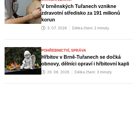
V brněnských Tuřanech vznikne
zdravotní středisko za 191 milionů
korun
3. 07. 2026
Délka čtení: 2 minuty
POHŘEBNICTVÍ,
SPRÁVA
Hřbitov v Brně-Tuřanech se dočká
obnovy, dělníci opraví i hřbitovní kapli
29. 06. 2026
Délka čtení: 3 minuty