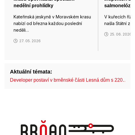
nedělní prohlídky
salmonelózu
Kateřinská jeskyně v Moravském krasu
V kuřecích řízc
nabízí od března každou poslední
našla Státní z
neděli…
25. 06. 2026
27. 05. 2026
Aktuální témata:
Developer postaví v brněnské části Lesná dům s 220…