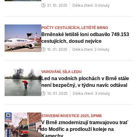
21. 10. 2025
Délka čtení: 3 minuty
POČTY CESTUJÍCÍCH,
LETIŠTĚ BRNO
Brněnské letiště loni odbavilo 749.153
cestujících, dosud nejvíce
15. 01. 2025
Délka čtení: 2 minuty
VAROVÁNÍ,
SÍLA LEDU
Led na vodních plochách v Brně stále
není bezpečný, v týdnu navíc odtával
10. 01. 2025
Délka čtení: 3 minuty
STAVEBNÍ INVESTICE 2025,
DPMB
V Brně zmodernizují tramvajovou trať
do Modřic a prodlouží koleje na
Kamechy