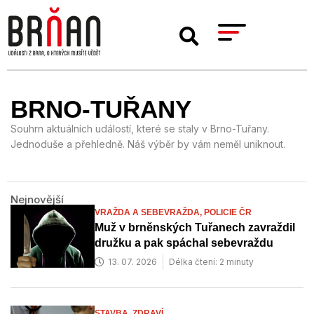
BRNO-TUŘANY
Souhrn aktuálních událostí, které se staly v Brno-Tuřany.
Jednoduše a přehledně. Náš výběr by vám neměl uniknout.
Nejnovější
VRAŽDA A SEBEVRAŽDA,
POLICIE ČR
Muž v brněnských Tuřanech zavraždil
družku a pak spáchal sebevraždu
13. 07. 2026
Délka čtení: 2 minuty
STAVBA,
ZDRAVÍ