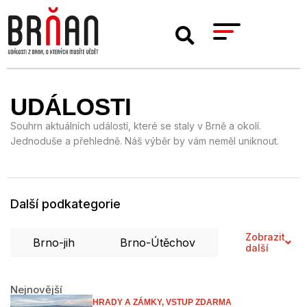
UDÁLOSTI
Souhrn aktuálních událostí, které se staly v Brně a okolí.
Jednoduše a přehledně. Náš výběr by vám neměl uniknout.
Další podkategorie
Zobrazit
Brno-jih
Brno-Útěchov
další
Brno-Jundrov
Nejnovější
Brno-Vinohrady
HRADY A ZÁMKY,
VSTUP ZDARMA