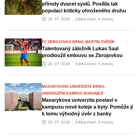
přírody dvacet syslů. Posílila tak
populaci kriticky ohroženého druhu
29. 07. 2026
Délka čtení: 4 minuty
FC ZBROJOVKA BRNO,
MARTIN SVĚDÍK
Talentovaný záložník Lukas Saal
prodloužil smlouvu se Zbrojovkou
29. 07. 2026
Délka čtení: 3 minuty
MASARYKOVA UNIVERZITA BRNO,
UNIVERZITNÍ KAMPUS BOHUNICE
Masarykova univerzita postaví v
kampusu nové koleje a byty. Pomůže jí
k tomu výhodný úvěr z banky
29. 07. 2026
Délka čtení: 4 minuty