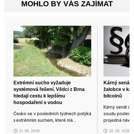
MOHLO BY VÁS ZAJÍMAT
Extrémní sucho vyžaduje
Kárný senát 
systémová řešení. Vědci z Brna
žalobce v ka
hledají cestu k lepšímu
bitcoinů
hospodaření s vodou
Kárný senát o
Česko se v posledních týdnech potýká
soudu poslední
s extrémním suchem, které má…
projedná návr
21. 05. 2026
25. 05. 2026