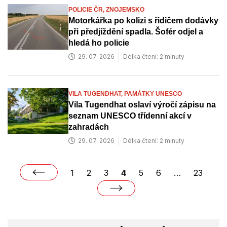
POLICIE ČR,
ZNOJEMSKO
Motorkářka po kolizi s řidičem dodávky
při předjíždění spadla. Šofér odjel a
hledá ho policie
29. 07. 2026
Délka čtení: 2 minuty
VILA TUGENDHAT,
PAMÁTKY UNESCO
Vila Tugendhat oslaví výročí zápisu na
seznam UNESCO třídenní akcí v
zahradách
29. 07. 2026
Délka čtení: 2 minuty
1
2
3
4
5
6
…
23