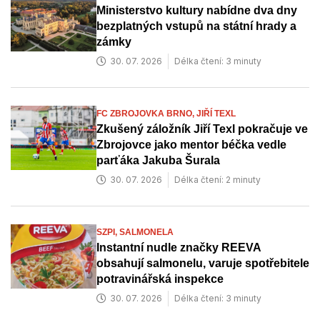
Ministerstvo kultury nabídne dva dny
Brno-Kníničky
bezplatných vstupů na státní hrady a
zámky
Brno-Žabovřesky
30. 07. 2026
Délka čtení: 3 minuty
Brno-Kohoutovice
Brno-Žebětín
FC ZBROJOVKA BRNO,
JIŘÍ TEXL
Zkušený záložník Jiří Texl pokračuje ve
Brno-Komín
Zbrojovce jako mentor béčka vedle
parťáka Jakuba Šurala
Brno-Židenice
30. 07. 2026
Délka čtení: 2 minuty
Brno-Královo Pole
Brno-Líšeň
SZPI,
SALMONELA
Instantní nudle značky REEVA
Brno-Maloměřice a Obřany
obsahují salmonelu, varuje spotřebitele
potravinářská inspekce
Brno-střed
30. 07. 2026
Délka čtení: 3 minuty