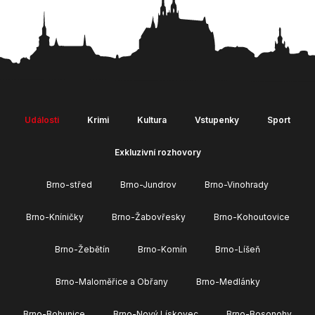
Události
Krimi
Kultura
Vstupenky
Sport
Exkluzivní rozhovory
Brno-střed
Brno-Jundrov
Brno-Vinohrady
Brno-Kníničky
Brno-Žabovřesky
Brno-Kohoutovice
Brno-Žebětín
Brno-Komín
Brno-Líšeň
Brno-Maloměřice a Obřany
Brno-Medlánky
Brno-Bohunice
Brno-Nový Lískovec
Brno-Bosonohy