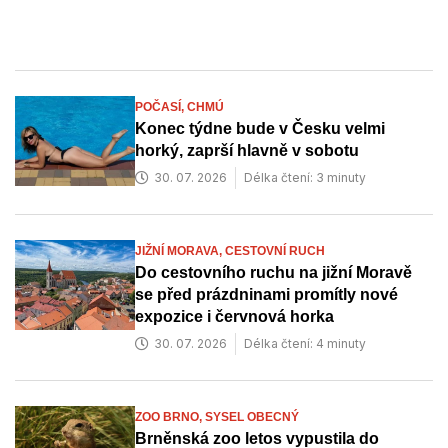
Brno-Starý Lískovec
Brno-Jehnice
Brno-Tuřany
POČASÍ,
CHMÚ
Konec týdne bude v Česku velmi
horký, zaprší hlavně v sobotu
30. 07. 2026
Délka čtení: 3 minuty
JIŽNÍ MORAVA,
CESTOVNÍ RUCH
Do cestovního ruchu na jižní Moravě
se před prázdninami promítly nové
expozice i červnová horka
30. 07. 2026
Délka čtení: 4 minuty
ZOO BRNO,
SYSEL OBECNÝ
Brněnská zoo letos vypustila do