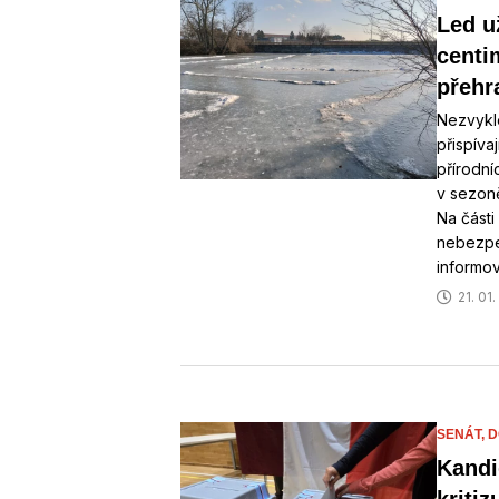
Led u
centi
přehr
Nezvykl
přispíva
přírodn
v sezoně
Na části
nebezpe
informo
21. 01
SENÁT,
D
Kandi