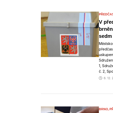
PŘEDČAS
V pře
brněn
sedm 
Městskou
předčas
uskupení
Sdružen
1, Sdru
č. 2, Sp
6. 12.
BRNO,
P