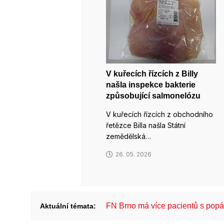
V kuřecích řízcích z Billy
našla inspekce bakterie
způsobující salmonelózu
V kuřecích řízcích z obchodního
řetězce Billa našla Státní
zemědělská…
26. 05. 2026
FN Brno má více pacientů s pop
Aktuální témata: