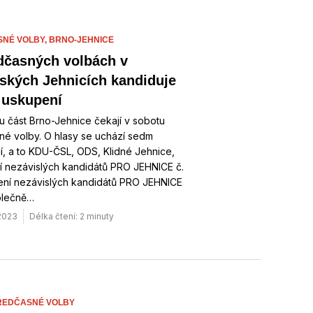
NÉ VOLBY,
BRNO-JEHNICE
dčasných volbách v
ských Jehnicích kandiduje
uskupení
 část Brno-Jehnice čekají v sobotu
né volby. O hlasy se uchází sedm
, a to KDU-ČSL, ODS, Klidné Jehnice,
í nezávislých kandidátů PRO JEHNICE č.
žení nezávislých kandidátů PRO JEHNICE
olečně…
 2023
Délka čtení: 2 minuty
ŘEDČASNÉ VOLBY