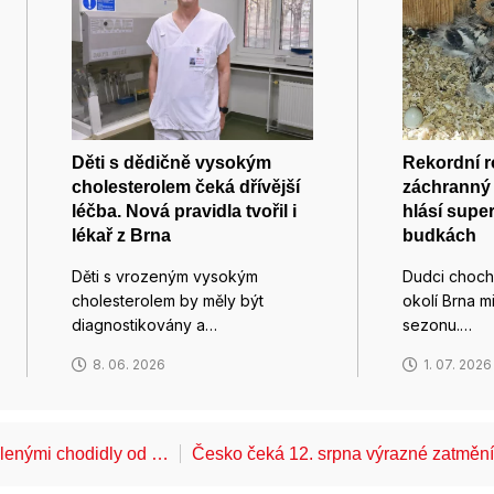
Děti s dědičně vysokým
Rekordní r
cholesterolem čeká dřívější
záchranný 
léčba. Nová pravidla tvořil i
hlásí super
lékař z Brna
budkách
Děti s vrozeným vysokým
Dudci chocho
cholesterolem by měly být
okolí Brna 
diagnostikovány a…
sezonu.…
8. 06. 2026
1. 07. 2026
álenými chodidly od …
Česko čeká 12. srpna výrazné zatměn