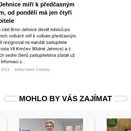
Jehnice míří k předčasným
m, od pondělí má jen čtyři
pitele
 část Brno-Jehnice devět měsíců po
ních volbách míří k volbám předčasným.
í rezignoval na mandát zastupitele
rosta Vít Krinčev (Klidné Jehnice) a z
h sedmi členů zastupitelstva zůstali už
. Informaci z…
. 2023
Délka čtení: 2 minuty
MOHLO BY VÁS ZAJÍMAT