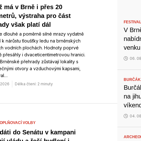
ž má v Brně i přes 20
metrů, výstraha pro část
FESTIVA
ady však platí dál
V Brn
e dlouhé a poměrně silné mrazy vydatně
nabíd
jí k nárůstu tloušťky ledu na brněnských
venku 
ích vodních plochách. Hodnoty poprvé
 přesáhly i dvaceticentimetrovou hranici.
06. 0
 Brněnské přehrady zůstávají lokality s
čnými otvory a vzduchovými kapsami,
val…
BURČÁK
. 2026
Délka čtení: 2 minuty
Burčá
na ji
víken
04. 0
OPLŇOVACÍ VOLBY
dáti do Senátu v kampani
ARCHEO