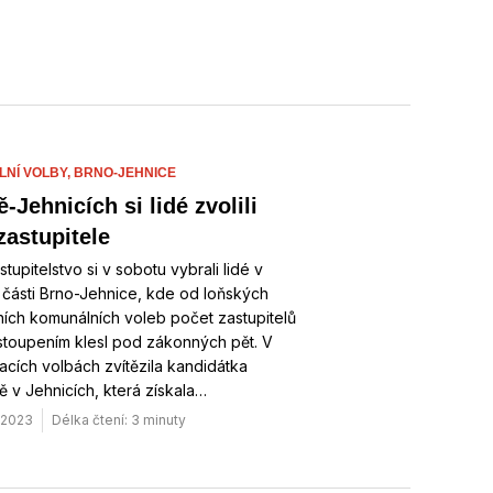
NÍ VOLBY,
BRNO-JEHNICE
-Jehnicích si lidé zvolili
zastupitele
tupitelstvo si v sobotu vybrali lidé v
části Brno-Jehnice, kde od loňských
ních komunálních voleb počet zastupitelů
stoupením klesl pod zákonných pět. V
cích volbách zvítězila kandidátka
 v Jehnicích, která získala…
. 2023
Délka čtení: 3 minuty