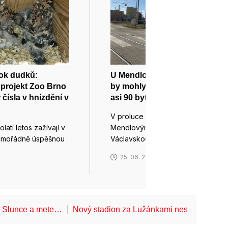
ok dudků:
U Mendlova náměstí v Brně
projekt Zoo Brno
by mohly vzniknout domy s
 čísla v hnízdění v
asi 90 byty
V proluce mezi brněnským
latí letos zažívají v
Mendlovým náměstím a
mimořádně úspěšnou
Václavskou ulicí by…
25. 06. 2026
í Slunce a mete…
Nový stadion za Lužánkami nesmí mít dle