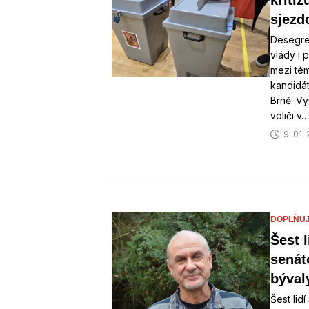
kritiz
sjezd
Desegreg
vlády i 
mezi tém
kandidát
Brně. Vyu
voliči v…
9. 01.
DOPLŇUJÍ
Šest l
senát
býval
Šest lid