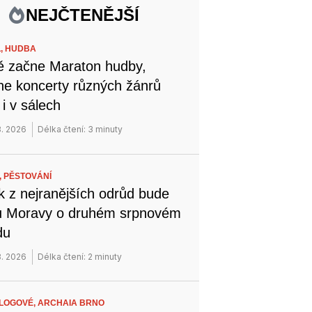
NEJČTENĚJŠÍ
L,
HUDBA
ě začne Maraton hudby,
ne koncerty různých žánrů
i v sálech
8. 2026
Délka čtení: 3 minuty
,
PĚSTOVÁNÍ
k z nejranějších odrůd bude
hu Moravy o druhém srpnovém
du
8. 2026
Délka čtení: 2 minuty
LOGOVÉ,
ARCHAIA BRNO