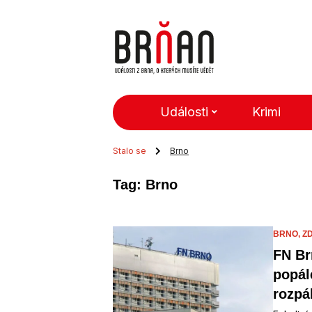
Události
Krimi
Stalo se
Brno
Tag: Brno
BRNO,
Z
FN Br
popál
rozpá