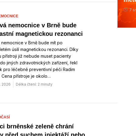
7 s
EMOCNICE
vá nemocnice v Brně bude
lastní magnetickou rezonanci
 nemocnice v Brně bude mít po
letém úsilí magnetickou rezonanci. Díky
u přístroji již nebude muset pacienty
 do jiných zdravotnických zařízení, řekl
k pro léčebně preventivní péči Radim
 Cena přístroje je okolo…
. 2026
Délka čtení: 2 minuty
OČASÍ
ci brněnské zeleně chrání
y před suchem injektáží nebo