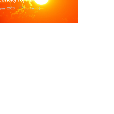
rpna, 2026
Líbí se (
0 )