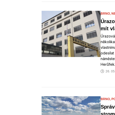
BRNO,
N
Úrazo
mít v
Úrazová
několika
vlastním
odesílat
náměste
Herůfek.
26. 05
BRNO,
P
Správ
strom