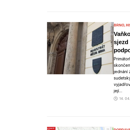
BRNO,
HI
Vaňko
sjezd
podp
Primáto
skončení
jednání 
sudetsk
vyjadřo
její…
14. 04