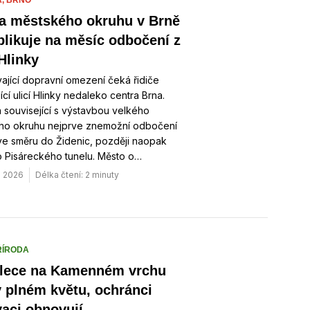
A,
BRNO
a městského okruhu v Brně
likuje na měsíc odbočení z
Hlinky
vající dopravní omezení čeká řidiče
jící ulicí Hlinky nedaleko centra Brna.
 související s výstavbou velkého
ho okruhu nejprve znemožní odbočení
ve směru do Židenic, později naopak
o Pisáreckého tunelu. Město o…
. 2026
Délka čtení: 2 minuty
ŘÍRODA
lece na Kamenném vrchu
v plném květu, ochránci
vaci obnovují