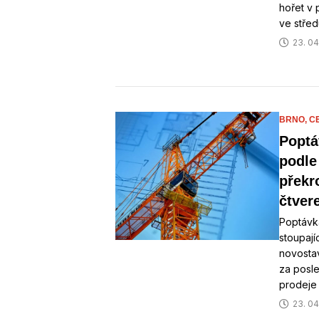
hořet v 
ve střed
23. 04
BRNO,
C
Poptá
podle
překro
čtver
Poptávk
stoupají
novostav
za posle
prodeje 
23. 04