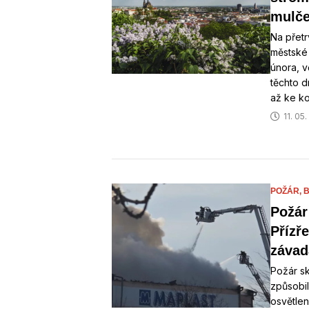
mulč
Na přetr
městské 
února, v
těchto d
až ke ko
11. 05
POŽÁR,
Požár
Přízř
závad
Požár sk
způsobil
osvětlen