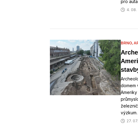
pro auta
4. 08.
BRNO,
A
Arche
Ameri
stavb
Archeol
domem v
Ameriky 
průmyslo
železnič
výzkum
27. 07