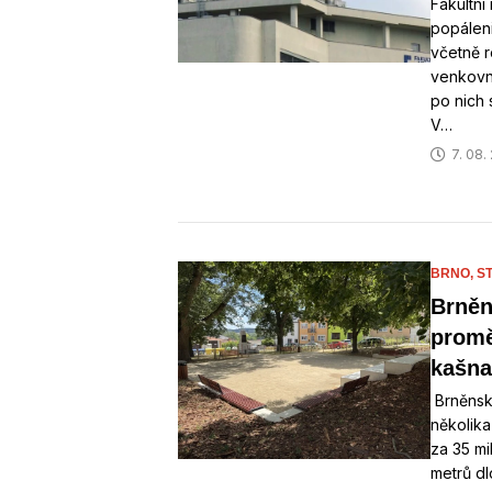
Fakultní
popáleni
včetně r
venkovní
po nich 
V…
7. 08.
BRNO,
S
Brněn
promě
kašna
Brněnsk
několik
za 35 mi
metrů dl