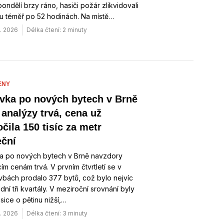
pondělí brzy ráno, hasiči požár zlikvidovali
u téměř po 52 hodinách. Na místě…
. 2026
Délka čtení: 2 minuty
ENY
vka po nových bytech v Brně
 analýzy trvá, cena už
čila 150 tisíc za metr
eční
a po nových bytech v Brně navzdory
cím cenám trvá. V prvním čtvrtletí se v
bách prodalo 377 bytů, což bylo nejvíc
dní tři kvartály. V meziroční srovnání byly
sice o pětinu nižší,…
. 2026
Délka čtení: 3 minuty