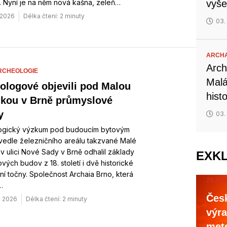
. Nyní je na něm nová kašna, zeleň…
vyše
 2026
Délka čtení: 2 minuty
03.
ARCHA
Arch
RCHEOLOGIE
Malá
ologové objevili pod Malou
hist
kou v Brně průmyslové
y
03.
ogický výzkum pod budoucím bytovým
edle železničního areálu takzvané Malé
v ulici Nové Sady v Brně odhalil základy
EXK
vých budov z 18. století i dvě historické
ní točny. Společnost Archaia Brno, která
ZAJÍM
…
Česk
. 2026
Délka čtení: 2 minuty
výra
mete