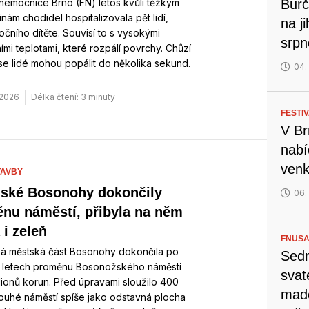
 nemocnice Brno (FN) letos kvůli těžkým
Burč
nám chodidel hospitalizovala pět lidí,
na j
očního dítěte. Souvisí to s vysokými
srp
mi teplotami, které rozpálí povrchy. Chůzí
se lidé mohou popálit do několika sekund.
04.
 2026
Délka čtení: 3 minuty
FESTI
V Br
nabí
venk
TAVBY
ské Bosonohy dokončily
06.
nu náměstí, přibyla na něm
 i zeleň
FNUSA
á městská část Bosonohy dokončila po
Sedm
a letech proměnu Bosonožského náměstí
svat
lionů korun. Před úpravami sloužilo 400
mado
ouhé náměstí spíše jako odstavná plocha