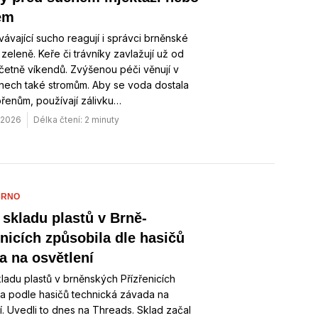
em
vávající sucho reagují i správci brněnské
zeleně. Keře či trávníky zavlažují už od
četně víkendů. Zvýšenou péči věnují v
nech také stromům. Aby se voda dostala
řenům, používají zálivku…
. 2026
Délka čtení: 2 minuty
BRNO
 skladu plastů v Brně-
enicích způsobila dle hasičů
a na osvětlení
ladu plastů v brněnských Přízřenicích
a podle hasičů technická závada na
í. Uvedli to dnes na Threads. Sklad začal