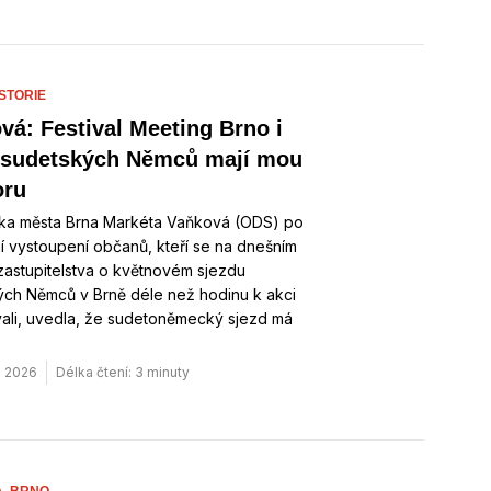
STORIE
vá: Festival Meeting Brno i
 sudetských Němců mají mou
oru
rka města Brna Markéta Vaňková (ODS) po
 vystoupení občanů, kteří se na dnešním
zastupitelstva o květnovém sjezdu
ých Němců v Brně déle než hodinu k akci
vali, uvedla, že sudetoněmecký sjezd má
. 2026
Délka čtení: 3 minuty