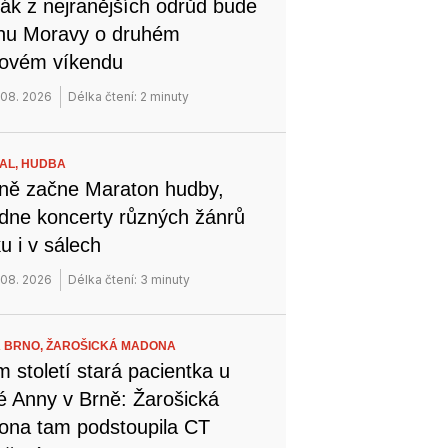
ák z nejranějších odrůd bude
ihu Moravy o druhém
novém víkendu
 08. 2026
Délka čtení: 2 minuty
VAL,
HUDBA
ně začne Maraton hudby,
dne koncerty různých žánrů
u i v sálech
 08. 2026
Délka čtení: 3 minuty
 BRNO,
ŽAROŠICKÁ MADONA
 století stará pacientka u
é Anny v Brně: Žarošická
na tam podstoupila CT