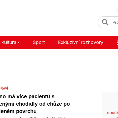
Kultura
Sport
Exkluzivní rozhovory
DRAVÍ
no má více pacientů s
enými chodidly od chůze po
leném povrchu
BURČ