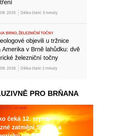
tření
 08. 2026
Délka čtení: 3 minuty
IA BRNO,
ŽELEZNIČNÍ TOČNY
eologové objevili u tržnice
 Amerika v Brně lahůdku: dvě
orické železniční točny
 08. 2026
Délka čtení: 2 minuty
LUZIVNĚ PRO BRŇANA
AVOSTI,
VESMÍR
o čeká 12. srpna
zné zatmění Slunce a
orický roj Perseid