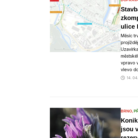
DOPRAV
Stavb
zkomp
ulice 
Měsíc tr
projíždě
Uzavírka
městské
vpravo 
vlevo d
14. 04
BRNO,
P
Konik
jsou 
rezer