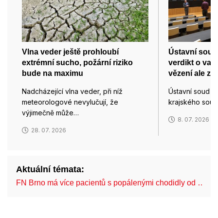
Vlna veder ještě prohloubí
Ústavní soud 
extrémní sucho, požární riziko
verdikt o vaz
bude na maximu
vězení ale zů
Nadcházející vlna veder, při níž
Ústavní soud v 
meteorologové nevylučují, že
krajského sou
výjimečně může…
8. 07. 2026
28. 07. 2026
Aktuální témata:
FN Brno má více pacientů s popálenými chodidly od …