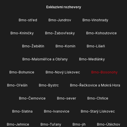
Exkluzivní rozhovory
Brno-střed
Brno-Jundrov
Brno-Vinohrady
Brno-Kníničky
Brno-Žabovřesky
Brno-Kohoutovice
Brno-Žebětín
Brno-Komín
Brno-Líšeň
Brno-Maloměřice a Obřany
Brno-Medlánky
Brno-Bohunice
Brno-Nový Lískovec
Brno-Bosonohy
Brno-Ořešín
Brno-Bystrc
Brno-Řečkovice a Mokrá Hora
Brno-Černovice
Brno-sever
Brno-Chrlice
Brno-Slatina
Brno-Ivanovice
Brno-Starý Lískovec
Brno-Jehnice
Brno-Tuřany
Brno-jih
Brno-Útěchov