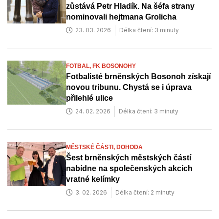
zůstává Petr Hladík. Na šéfa strany
nominovali hejtmana Grolicha
23. 03. 2026
Délka čtení: 3 minuty
FOTBAL,
FK BOSONOHY
Fotbalisté brněnských Bosonoh získají
novou tribunu. Chystá se i úprava
přilehlé ulice
24. 02. 2026
Délka čtení: 3 minuty
MĚSTSKÉ ČÁSTI,
DOHODA
Šest brněnských městských částí
nabídne na společenských akcích
vratné kelímky
3. 02. 2026
Délka čtení: 2 minuty