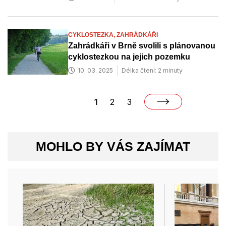
CYKLOSTEZKA,
ZAHRÁDKÁŘI
Zahrádkáři v Brně svolili s plánovanou
cyklostezkou na jejich pozemku
10. 03. 2025
Délka čtení: 2 minuty
1
2
3
MOHLO BY VÁS ZAJÍMAT