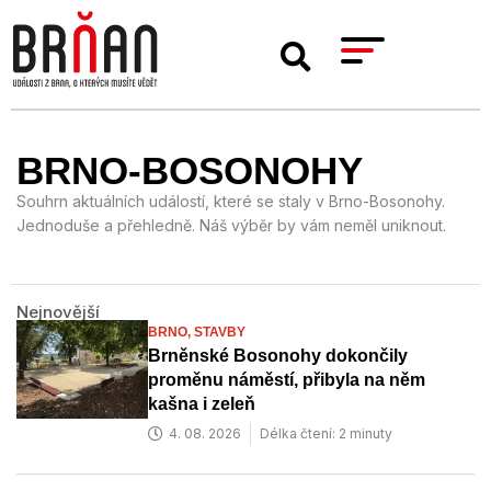
BRNO-BOSONOHY
Souhrn aktuálních událostí, které se staly v Brno-Bosonohy.
Jednoduše a přehledně. Náš výběr by vám neměl uniknout.
Nejnovější
BRNO,
STAVBY
Brněnské Bosonohy dokončily
proměnu náměstí, přibyla na něm
kašna i zeleň
4. 08. 2026
Délka čtení: 2 minuty