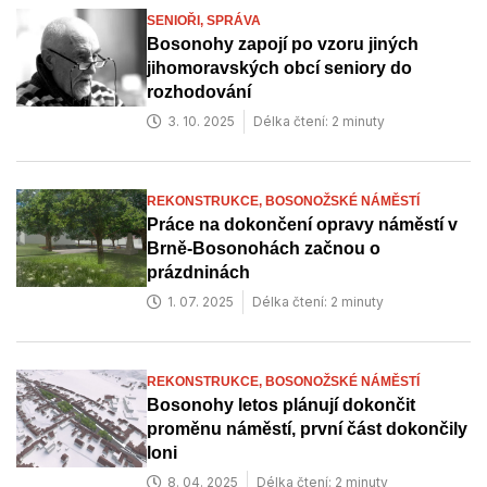
SENIOŘI,
SPRÁVA
Bosonohy zapojí po vzoru jiných
jihomoravských obcí seniory do
rozhodování
3. 10. 2025
Délka čtení: 2 minuty
REKONSTRUKCE,
BOSONOŽSKÉ NÁMĚSTÍ
Práce na dokončení opravy náměstí v
Brně-Bosonohách začnou o
prázdninách
1. 07. 2025
Délka čtení: 2 minuty
REKONSTRUKCE,
BOSONOŽSKÉ NÁMĚSTÍ
Bosonohy letos plánují dokončit
proměnu náměstí, první část dokončily
loni
8. 04. 2025
Délka čtení: 2 minuty