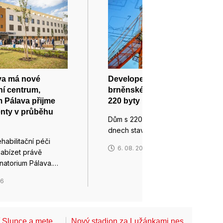
va má nové
Developer postaví v
ní centrum,
brněnské části Lesná dům s
 Pálava přijme
220 byty
enty v průběhu
Dům s 220 byty začala v těchto
dnech stavět v…
habilitační péči
6. 08. 2026
abízet právě
natorium Pálava.…
26
í Slunce a mete…
Nový stadion za Lužánkami nesmí mít dle