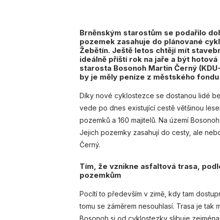
Brněnským starostům se podařilo doho
pozemek zasahuje do plánované cyklo
Žebětín. Ještě letos chtějí mít stave
ideálně příští rok na jaře a být hotov
starosta Bosonoh Martin Černý (KDU-Č
by je měly peníze z městského fondu 
Díky nové cyklostezce se dostanou lidé b
vede po dnes existující cestě většinou lese
pozemků a 160 majitelů. Na území Bosonoh s
Jejich pozemky zasahují do cesty, ale neb
Černý.
Tím, že vznikne asfaltová trasa, podle
pozemkům
Pocítí to především v zimě, kdy tam dostup
tomu se záměrem nesouhlasí. Trasa je tak m
Bosonoh si od cyklostezky slibuje zejména v