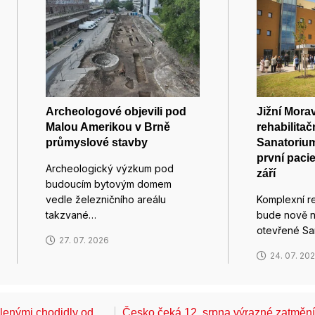
Archeologové objevili pod
Jižní Mora
Malou Amerikou v Brně
rehabilitač
průmyslové stavby
Sanatorium
první paci
Archeologický výzkum pod
září
budoucím bytovým domem
vedle železničního areálu
Komplexní re
takzvané…
bude nově n
otevřené Sa
27. 07. 2026
24. 07. 20
álenými chodidly od …
Česko čeká 12. srpna výrazné zatměn