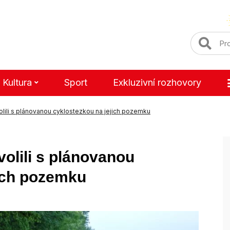
Kultura
Sport
Exkluzivní rozhovory
olili s plánovanou cyklostezkou na jejich pozemku
volili s plánovanou
jich pozemku