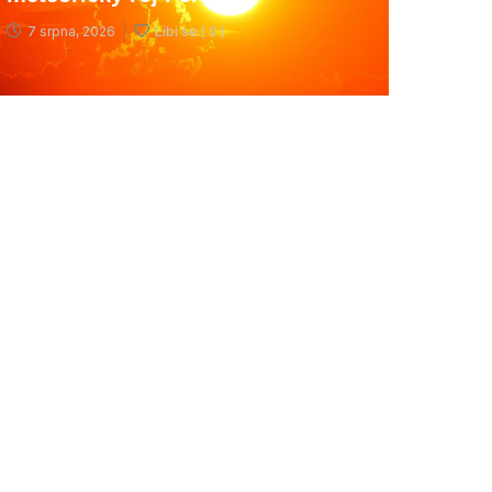
7 srpna, 2026
Líbí se (
0 )