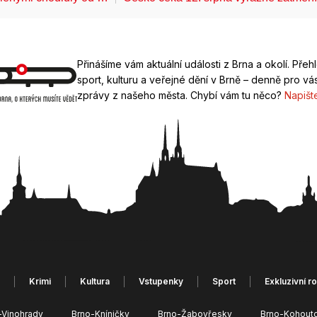
Přinášíme vám aktuální události z Brna a okolí. Přeh
sport, kulturu a veřejné dění v Brně – denně pro vás
zprávy z našeho města. Chybí vám tu něco?
Napišt
Krimi
Kultura
Vstupenky
Sport
Exkluzivní r
-Vinohrady
Brno-Kníničky
Brno-Žabovřesky
Brno-Kohout