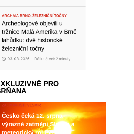
ARCHAIA BRNO,
ŽELEZNIČNÍ TOČNY
Archeologové objevili u
tržnice Malá Amerika v Brně
lahůdku: dvě historické
železniční točny
03. 08. 2026
Délka čtení: 2 minuty
EXKLUZIVNĚ PRO
BRŇANA
ZAJÍMAVOSTI,
VESMÍR
Česko čeká 12. srpna
výrazné zatmění Slunce a
meteorický roj Perseid