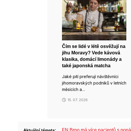
Čím se lidé v létě osvěžují na
jihu Moravy? Vede kávová
klasika, domácí limonády a
také japonská matcha
Jaké pití preferují návštěvníci
jihomoravských podniků v letních
měsících a…
15. 07. 2026
FN Brno má více pacientů s pop
Aktuální témata: