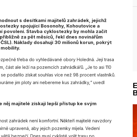
dnout s desítkami majitelů zahrádek, jejichž
stezky spojující Bosonohy, Kohoutovice a
bní povolení. Stavba cyklostezky by mohla začít
á přibližně za pět měsíců, řekl dnes novinářům
SL). Náklady dosahují 30 milionů korun, pokrýt
mobility.
ezpečně třeba do vyhledávané obory Holedná. Její trasa
m, část ale leží na pozemcích zahrádkářů. „Je to asi 110
e podařilo získat souhlas více než 98 procent vlastníků.
ouráme jim ploty ani nebereme kus zahrádky,“ uvedl
 něj majitelé získají lepší přístup ke svým
nost zahrádek není komfortní. Někteří majitelé navzdory
írně upravená, aby jejich pozemky míjela. Vedení
ětší bezpečí. Dnes musí cyklisté volit trasu po