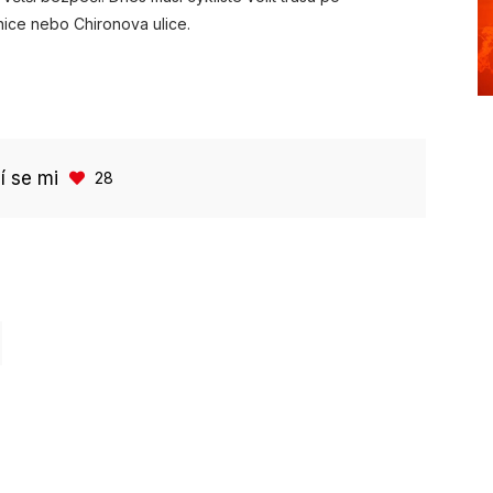
lnice nebo Chironova ulice.
bí se mi
28