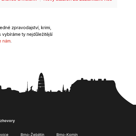
ledné zpravodajství, krimi,
 vybíráme ty nejdůležitější
e nám
.
ozhovory
ovice
Brno-Žebětín
Brno-Komín