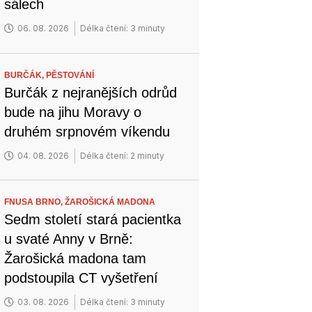
sálech
06. 08. 2026
Délka čtení: 3 minuty
BURČÁK,
PĚSTOVÁNÍ
Burčák z nejranějších odrůd
bude na jihu Moravy o
druhém srpnovém víkendu
04. 08. 2026
Délka čtení: 2 minuty
FNUSA BRNO,
ŽAROŠICKÁ MADONA
Sedm století stará pacientka
u svaté Anny v Brně:
Žarošická madona tam
podstoupila CT vyšetření
03. 08. 2026
Délka čtení: 3 minuty