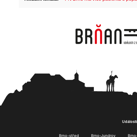
Události
Brno-střed
Brno-Jundrov
Brno