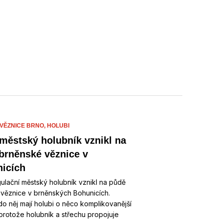
 VĚZNICE BRNO,
HOLUBI
 městský holubník vznikl na
brněnské věznice v
icích
gulační městský holubník vznikl na půdě
 věznice v brněnských Bohunicích.
do něj mají holubi o něco komplikovanější
 protože holubník a střechu propojuje