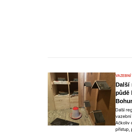
VAZEBNÍ
Další
půdě 
Bohun
Další re
vazební
Ačkoliv 
přístup,