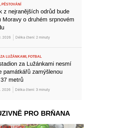
,
PĚSTOVÁNÍ
k z nejranějších odrůd bude
hu Moravy o druhém srpnovém
du
8. 2026
Délka čtení: 2 minuty
 ZA LUŽÁNKAMI,
FOTBAL
stadion za Lužánkami nesmí
le památkářů zamýšlenou
 37 metrů
8. 2026
Délka čtení: 3 minuty
UZIVNĚ PRO BRŇANA
A FILIP LEDER,
ROZHOVOR