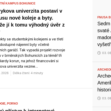
ITNÍ KAMPUS BOHUNICE
ykova univerzita postaví v
su nové koleje a byty.
FNUSA 
Sedm s
e jí k tomu výhodný úvěr z
svaté
y
madon
kty se studentskými kolejemi a ve třetí
vyšet
dostupné nájemní byty včetně
ích garáží. Tak vypadá projekt rozvoje
03. 0
v brněnských Bohunicích za téměř tři
iliardy korun, na jehož financování si
ova univerzita vezme…
ARCHEO
. 2026
Délka čtení: 4 minuty
Archeo
Ameri
histor
03. 0
GIE,
PORNO