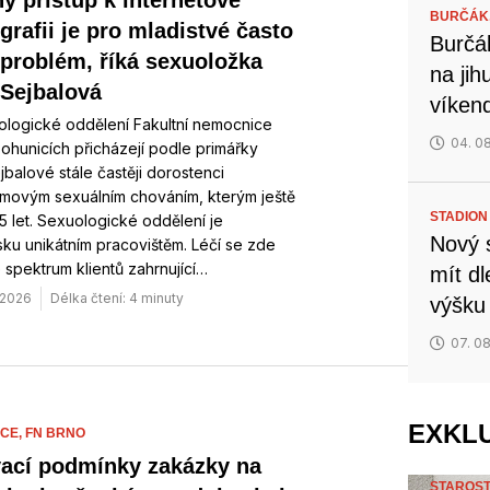
ý přístup k internetové
BURČÁK
grafii je pro mladistvé často
Burčá
 problém, říká sexuoložka
na ji
 Sejbalová
víken
ologické oddělení Fakultní nemocnice
04. 0
ohunicích přicházejí podle primářky
jbalové stále častěji dorostenci
émovým sexuálním chováním, kterým ještě
STADION
5 let. Sexuologické oddělení je
Nový 
ku unikátním pracovištěm. Léčí se zde
 spektrum klientů zahrnující…
mít d
 2026
Délka čtení: 4 minuty
výšku
07. 0
EXKL
CE,
FN BRNO
ací podmínky zakázky na
STAROST