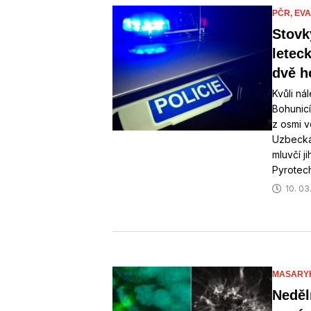
PČR,
EV
Stovk
letec
dvě h
Kvůli ná
Bohunicí
z osmi 
Uzbecká 
mluvčí j
Pyrotec
10. 03
MASARYK
Neděln