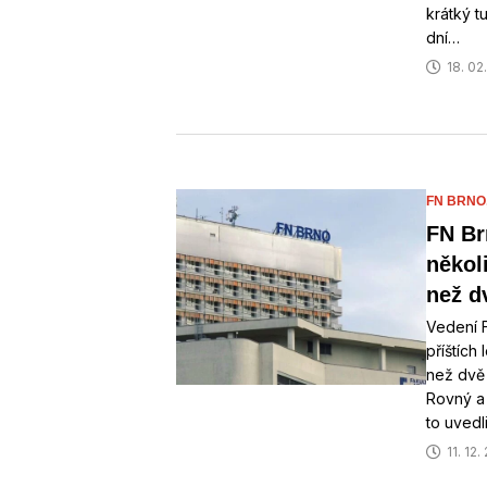
krátký t
dní…
18. 02
FN BRNO
FN Br
někol
než d
Vedení F
příštích
než dvě 
Rovný a
to uvedl
11. 12.