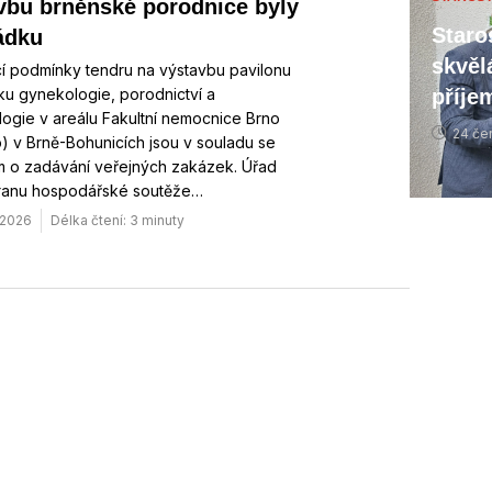
vbu brněnské porodnice byly
Staro
ádku
skvěl
í podmínky tendru na výstavbu pavilonu
příje
iku gynekologie, porodnictví a
ogie v areálu Fakultní nemocnice Brno
24 če
) v Brně-Bohunicích jsou v souladu se
 o zadávání veřejných zakázek. Úřad
ranu hospodářské soutěže…
 2026
Délka čtení: 3 minuty