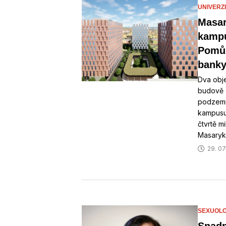
UNIVERZ
Masar
kampu
Pomůž
bank
Dva obje
budově 
podzemn
kampusu 
čtvrtě m
Masaryk
29. 07
SEXUOLO