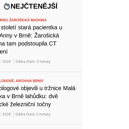
NEJČTENĚJŠÍ
BRNO,
ŽAROŠICKÁ MADONA
toletí stará pacientka u
 Anny v Brně: Žarošická
a tam podstoupila CT
ření
8. 2026
Délka čtení: 3 minuty
LOGOVÉ,
ARCHAIA BRNO
logové objevili u tržnice Malá
ka v Brně lahůdku: dvě
ické železniční točny
8. 2026
Délka čtení: 2 minuty