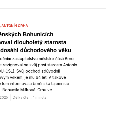
,
ANTONÍN CRHA
ěnských Bohunicích
noval dlouholetý starosta
 dosáhl důchodového věku
ečním zastupitelstvu městské části Brno-
 rezignoval na svůj post starosta Antonín
DU-ČSL). Svůj odchod zdůvodnil
vým věkem, je mu 64 let. V tiskové
 tom informovala brněnská tajemnice
 Bohumila Mifková. Crhu ve…
 2025
Délka čtení: 1 minuta