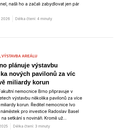
unel, našli ho a začali zabydlovat jen pár
. 2026
Délka čtení: 4 minuty
,
VÝSTAVBA AREÁLU
no plánuje výstavbu
ika nových pavilonů za víc
vě miliardy korun
akultní nemocnice Brno připravuje v
 letech výstavbu několika pavilonů za více
miliardy korun. Ředitel nemocnice Ivo
 náměstek pro investice Radoslav Basel
i na setkání s novináři. Kromě už…
 2025
Délka čtení: 3 minuty