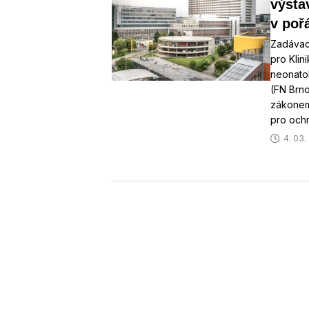
výsta
v poř
Zadávac
pro Klin
neonatol
(FN Brno
zákonem
pro och
4. 03.