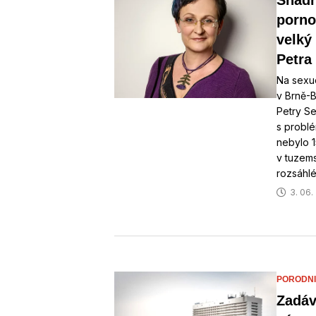
Snadn
porno
velký
Petra
Na sexu
v Brně-B
Petry Se
s probl
nebylo 1
v tuzems
rozsáhlé
3. 06.
PORODNI
Zadáv