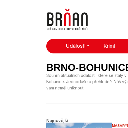
Události
Krimi
BRNO-BOHUNIC
Souhrn aktuálních událostí, které se staly v
Bohunice. Jednoduše a přehledně. Náš vý
vám neměl uniknout.
Nejnovější
MASARYK