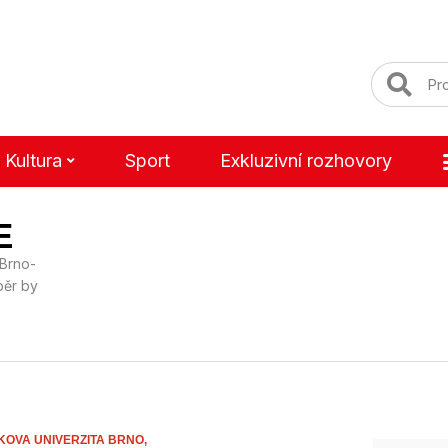
Kultura
Sport
Exkluzivní rozhovory
E
 Brno-
běr by
OVA UNIVERZITA BRNO,