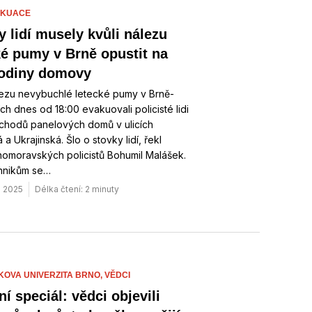
AKUACE
y lidí musely kvůli nálezu
ké pumy v Brně opustit na
odiny domovy
lezu nevybuchlé letecké pumy v Brně-
ch dnes od 18:00 evakuovali policisté lidi
vchodů panelových domů v ulicích
a Ukrajinská. Šlo o stovky lidí, řekl
ihomoravských policistů Bohumil Malášek.
hnikům se…
. 2025
Délka čtení: 2 minuty
OVA UNIVERZITA BRNO,
VĚDCI
í speciál: vědci objevili