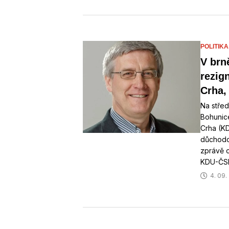
POLITIKA
V brn
rezig
Crha,
Na střed
Bohunice
Crha (K
důchodo
zprávě o
KDU-ČSL
4. 09.