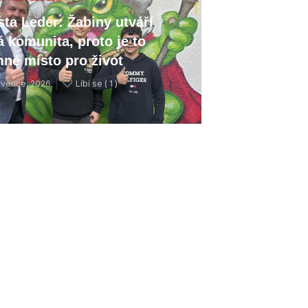
sta Leder: Žabiny utváří
á komunita, proto je to
mné místo pro život
rvence, 2026
Líbí se (
1 )