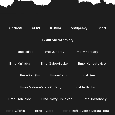
Události
Krimi
Kultura
Vstupenky
Sport
Exkluzivní rozhovory
Brno-střed
Brno-Jundrov
Brno-Vinohrady
Brno-Kníničky
Brno-Žabovřesky
Brno-Kohoutovice
Brno-Žebětín
Brno-Komín
Brno-Líšeň
Brno-Maloměřice a Obřany
Brno-Medlánky
Brno-Bohunice
Brno-Nový Lískovec
Brno-Bosonohy
Brno-Ořešín
Brno-Bystrc
Brno-Řečkovice a Mokrá Hora