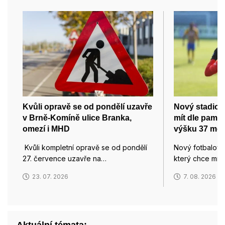
Kvůli opravě se od pondělí uzavře
Nový stadion
v Brně-Komíně ulice Branka,
mít dle pamá
omezí i MHD
výšku 37 met
Kvůli kompletní opravě se od pondělí
Nový fotbalový
27. července uzavře na…
který chce mís
23. 07. 2026
7. 08. 2026