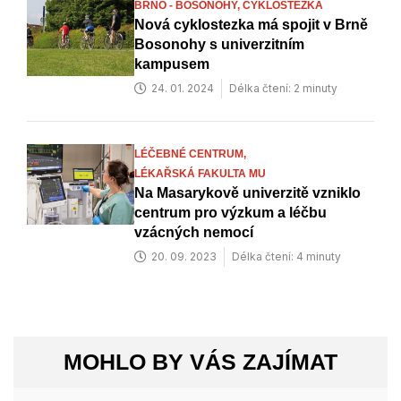
BRNO - BOSONOHY,
CYKLOSTEZKA
Nová cyklostezka má spojit v Brně
Bosonohy s univerzitním
kampusem
24. 01. 2024
Délka čtení: 2 minuty
LÉČEBNÉ CENTRUM,
LÉKAŘSKÁ FAKULTA MU
Na Masarykově univerzitě vzniklo
centrum pro výzkum a léčbu
vzácných nemocí
20. 09. 2023
Délka čtení: 4 minuty
MOHLO BY VÁS ZAJÍMAT