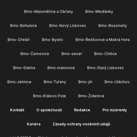
Brno-Maloměřice a Obřany
Brno-Medlánky
Brno-Bohunice
Brno-Nový Lískovec
Brno-Bosonohy
Brno-Ořešín
Brno-Bystrc
Brno-Řečkovice a Mokrá Hora
Brno-Černovice
Brno-sever
Brno-Chrlice
Brno-Slatina
Brno-Ivanovice
Brno-Starý Lískovec
Brno-Jehnice
Brno-Tuřany
Brno-jih
Brno-Útěchov
Brno-Královo Pole
Brno-Židenice
Kontakt
O společnosti
Redakce
Pro inzerenty
Kariéra
Zásady ochrany osobních údajů