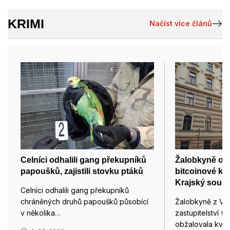
KRIMI
Načíst více článů
Celníci odhalili gang překupníků
Žalobkyně obža
papoušků, zajistili stovku ptáků
bitcoinové ka
Krajský soud 
Celníci odhalili gang překupníků
chráněných druhů papoušků působící
Žalobkyně z Vrc
v několika…
zastupitelství (
obžalovala kvůl