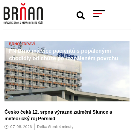
BRNO,
ZDRAVÍ
FN Brno má více pacientů s popálenými
chodidly od chůze po rozpáleném povrchu
7 srpna, 2026
Délka čtení: 3 minuty
Česko čeká 12. srpna výrazné zatmění Slunce a
meteorický roj Perseid
07. 08. 2026
Délka čtení: 4 minuty