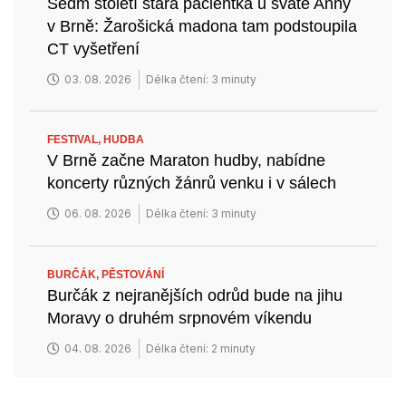
Sedm století stará pacientka u svaté Anny
v Brně: Žarošická madona tam podstoupila
CT vyšetření
03. 08. 2026
Délka čtení: 3 minuty
FESTIVAL,
HUDBA
V Brně začne Maraton hudby, nabídne
koncerty různých žánrů venku i v sálech
06. 08. 2026
Délka čtení: 3 minuty
BURČÁK,
PĚSTOVÁNÍ
Burčák z nejranějších odrůd bude na jihu
Moravy o druhém srpnovém víkendu
04. 08. 2026
Délka čtení: 2 minuty