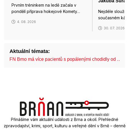
Jakuba Šural
Prvním tréninkem na ledě začala v
pondělí příprava hokejové Komety…
Nejdéle sloužíc
současném kádru
4. 08. 2026
30. 07. 2026
Aktuální témata:
FN Brno má více pacientů s popálenými chodidly od …
Přinášíme vám aktuální události z Brna a okolí. Přehledné
zpravodajství, krimi, sport, kulturu a veřejné dění v Brně – denně