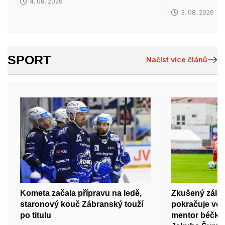
4. 08. 2026
3. 08. 2026
SPORT
Načíst více článů
Kometa začala přípravu na ledě,
Zkušený záložn
staronový kouč Zábranský touží
pokračuje ve 
po titulu
mentor béčka 