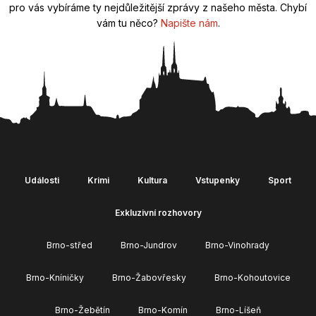
pro vás vybíráme ty nejdůležitější zprávy z našeho města. Chybí
vám tu něco?
Napište nám
.
Události
Krimi
Kultura
Vstupenky
Sport
Exkluzivní rozhovory
Brno-střed
Brno-Jundrov
Brno-Vinohrady
Brno-Kníničky
Brno-Žabovřesky
Brno-Kohoutovice
Brno-Žebětín
Brno-Komín
Brno-Líšeň