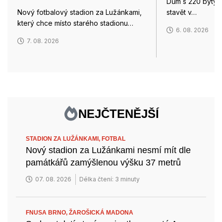
Dům s 220 byty z
Nový fotbalový stadion za Lužánkami,
stavět v…
který chce místo starého stadionu…
6. 08. 2026
7. 08. 2026
NEJČTENĚJŠÍ
STADION ZA LUŽÁNKAMI,
FOTBAL
Nový stadion za Lužánkami nesmí mít dle
památkářů zamýšlenou výšku 37 metrů
07. 08. 2026
Délka čtení: 3 minuty
FNUSA BRNO,
ŽAROŠICKÁ MADONA