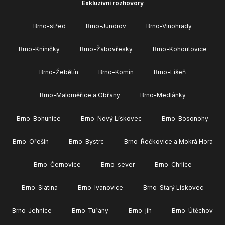
Exkluzivní rozhovory
Brno-střed
Brno-Jundrov
Brno-Vinohrady
Brno-Kníničky
Brno-Žabovřesky
Brno-Kohoutovice
Brno-Žebětín
Brno-Komín
Brno-Líšeň
Brno-Maloměřice a Obřany
Brno-Medlánky
Brno-Bohunice
Brno-Nový Lískovec
Brno-Bosonohy
Brno-Ořešín
Brno-Bystrc
Brno-Řečkovice a Mokrá Hora
Brno-Černovice
Brno-sever
Brno-Chrlice
Brno-Slatina
Brno-Ivanovice
Brno-Starý Lískovec
Brno-Jehnice
Brno-Tuřany
Brno-jih
Brno-Útěchov