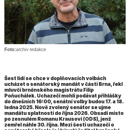
Foto:
archiv redakce
Šest lidí se chce v doplňovacích volbách
ucházet o senátorský mandát v části Brna, řekl
mluvčí brněnského magistrátu Filip
Poňuchálek. Uchazeči mohli podávat přihlášky
do dnešních 16:00, senátní volby budou 17. a 18.
ledna 2025. Nově zvolený senátor se ujme
mandátu splatností do října 2026. Obsadí místo
po zesnulém Romanu Krausovi (ODS), jenž
zemřel náhle 30. října. Mezi šesti uchazeči o