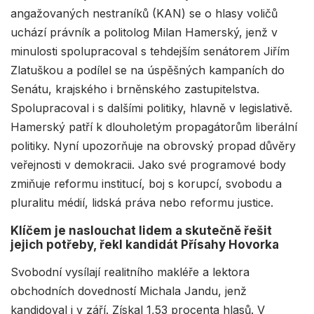
angažovaných nestraníků (KAN) se o hlasy voličů
uchází právník a politolog Milan Hamerský, jenž v
minulosti spolupracoval s tehdejším senátorem Jiřím
Zlatuškou a podílel se na úspěšných kampaních do
Senátu, krajského i brněnského zastupitelstva.
Spolupracoval i s dalšími politiky, hlavně v legislativě.
Hamerský patří k dlouholetým propagátorům liberální
politiky. Nyní upozorňuje na obrovský propad důvěry
veřejnosti v demokracii. Jako své programové body
zmiňuje reformu institucí, boj s korupcí, svobodu a
pluralitu médií, lidská práva nebo reformu justice.
Klíčem je naslouchat lidem a skutečně řešit
jejich potřeby, řekl kandidát Přísahy Hovorka
Svobodní vysílají realitního makléře a lektora
obchodních dovedností Michala Jandu, jenž
kandidoval i v září. Získal 1,53 procenta hlasů. V