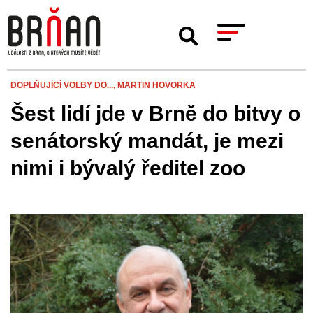
DOPLŇUJÍCÍ VOLBY DO...,
MARTIN HOVORKA
Šest lidí jde v Brně do bitvy o
senátorský mandát, je mezi
nimi i bývalý ředitel zoo