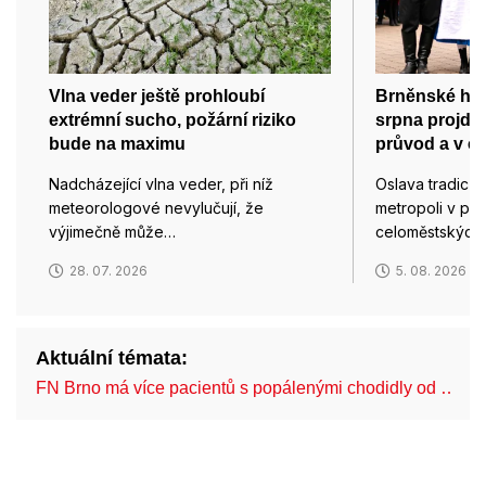
Vlna veder ještě prohloubí
Brněnské hody
extrémní sucho, požární riziko
srpna projde
bude na maximu
průvod a v ce
Nadcházející vlna veder, při níž
Oslava tradic a
meteorologové nevylučují, že
metropoli v po
výjimečně může…
celoměstských
28. 07. 2026
5. 08. 2026
Aktuální témata:
FN Brno má více pacientů s popálenými chodidly od …