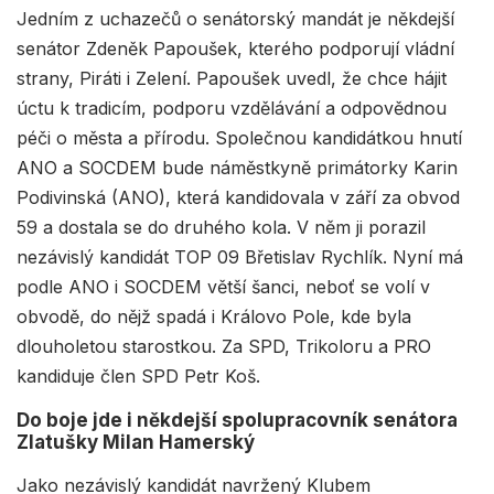
Jedním z uchazečů o senátorský mandát je někdejší
senátor Zdeněk Papoušek, kterého podporují vládní
strany, Piráti i Zelení. Papoušek uvedl, že chce hájit
úctu k tradicím, podporu vzdělávání a odpovědnou
péči o města a přírodu. Společnou kandidátkou hnutí
ANO a SOCDEM bude náměstkyně primátorky Karin
Podivinská (ANO), která kandidovala v září za obvod
59 a dostala se do druhého kola. V něm ji porazil
nezávislý kandidát TOP 09 Břetislav Rychlík. Nyní má
podle ANO i SOCDEM větší šanci, neboť se volí v
obvodě, do nějž spadá i Královo Pole, kde byla
dlouholetou starostkou. Za SPD, Trikoloru a PRO
kandiduje člen SPD Petr Koš.
Do boje jde i někdejší spolupracovník senátora
Zlatušky Milan Hamerský
Jako nezávislý kandidát navržený Klubem