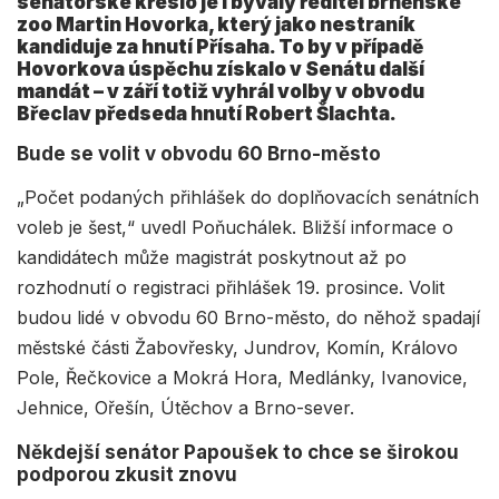
senátorské křeslo je i bývalý ředitel brněnské
zoo Martin Hovorka, který jako nestraník
kandiduje za hnutí Přísaha. To by v případě
Hovorkova úspěchu získalo v Senátu další
mandát – v září totiž vyhrál volby v obvodu
Břeclav předseda hnutí Robert Šlachta.
Bude se volit v obvodu 60 Brno-město
„Počet podaných přihlášek do doplňovacích senátních
voleb je šest,“ uvedl Poňuchálek. Bližší informace o
kandidátech může magistrát poskytnout až po
rozhodnutí o registraci přihlášek 19. prosince. Volit
budou lidé v obvodu 60 Brno-město, do něhož spadají
městské části Žabovřesky, Jundrov, Komín, Královo
Pole, Řečkovice a Mokrá Hora, Medlánky, Ivanovice,
Jehnice, Ořešín, Útěchov a Brno-sever.
Někdejší senátor Papoušek to chce se širokou
podporou zkusit znovu