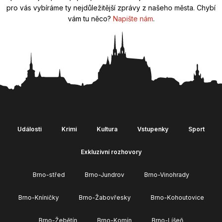
pro vás vybíráme ty nejdůležitější zprávy z našeho města. Chybí
vám tu něco?
Napište nám
.
Události
Krimi
Kultura
Vstupenky
Sport
Exkluzivní rozhovory
Brno-střed
Brno-Jundrov
Brno-Vinohrady
Brno-Kníničky
Brno-Žabovřesky
Brno-Kohoutovice
Brno-Žebětín
Brno-Komín
Brno-Líšeň