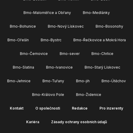
Brno-Maloměřice a Obřany
Brno-Medlánky
Brno-Bohunice
Brno-Nový Lískovec
Brno-Bosonohy
Brno-Ořešín
Brno-Bystrc
Brno-Řečkovice a Mokrá Hora
Brno-Černovice
Brno-sever
Brno-Chrlice
Brno-Slatina
Brno-Ivanovice
Brno-Starý Lískovec
Brno-Jehnice
Brno-Tuřany
Brno-jih
Brno-Útěchov
Brno-Královo Pole
Brno-Židenice
Kontakt
O společnosti
Redakce
Pro inzerenty
Kariéra
Zásady ochrany osobních údajů