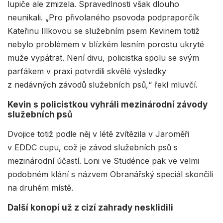
lupiče ale zmizela. Spravedlnosti však dlouho
neunikali. „Pro přivolaného psovoda podpraporčík
Kateřinu Illkovou se služebním psem Kevinem totiž
nebylo problémem v blízkém lesním porostu ukryté
muže vypátrat. Není divu, policistka spolu se svým
parťákem v praxi potvrdili skvělé výsledky
z nedávných závodů služebních psů,“ řekl mluvčí.
Kevin s policistkou vyhráli mezinárodní závody
služebních psů
Dvojice totiž podle něj v létě zvítězila v Jaroměři
v EDDC cupu, což je závod služebních psů s
mezinárodní účastí. Loni ve Studénce pak ve velmi
podobném klání s názvem Obranářský speciál skončili
na druhém místě.
Další konopí už z cizí zahrady nesklidili