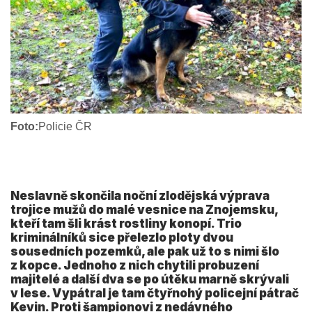
Foto:
Policie ČR
Neslavně skončila noční zlodějská výprava
trojice mužů do malé vesnice na Znojemsku,
kteří tam šli krást rostliny konopí. Trio
kriminálníků sice přelezlo ploty dvou
sousedních pozemků, ale pak už to s nimi šlo
z kopce. Jednoho z nich chytili probuzení
majitelé a další dva se po útěku marně skrývali
v lese. Vypátral je tam čtyřnohý policejní pátrač
Kevin. Proti šampionovi z nedávného