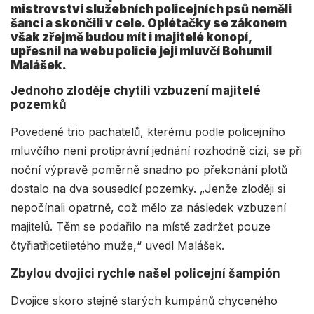
mistrovství služebních policejních psů neměli
šanci a skončili v cele. Oplétačky se zákonem
však zřejmě budou mít i majitelé konopí,
upřesnil na webu policie její mluvčí Bohumil
Malášek.
Jednoho zloděje chytili vzbuzení majitelé
pozemků
Povedené trio pachatelů, kterému podle policejního
mluvčího není protiprávní jednání rozhodně cizí, se při
noční výpravě poměrně snadno po překonání plotů
dostalo na dva sousedící pozemky. „Jenže zloději si
nepočínali opatrně, což mělo za následek vzbuzení
majitelů. Těm se podařilo na místě zadržet pouze
čtyřiatřicetiletého muže,“ uvedl Malášek.
Zbylou dvojici rychle našel policejní šampión
Dvojice skoro stejně starých kumpánů chyceného