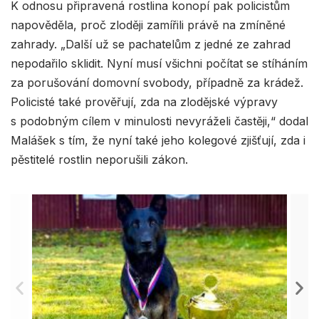
K odnosu připravená rostlina konopí pak policistům
napověděla, proč zloději zamířili právě na zmíněné
zahrady. „Další už se pachatelům z jedné ze zahrad
nepodařilo sklidit. Nyní musí všichni počítat se stíháním
za porušování domovní svobody, případně za krádež.
Policisté také prověřují, zda na zlodějské výpravy
s podobným cílem v minulosti nevyráželi častěji,“ dodal
Malášek s tím, že nyní také jeho kolegové zjišťují, zda i
pěstitelé rostlin neporušili zákon.