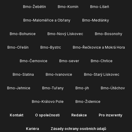
Brno-Žebětín
Brno-Komín
Brno-Líšeň
Brno-Maloměřice a Obřany
Brno-Medlánky
Brno-Bohunice
Brno-Nový Lískovec
Brno-Bosonohy
Brno-Ořešín
Brno-Bystrc
Brno-Řečkovice a Mokrá Hora
Brno-Černovice
Brno-sever
Brno-Chrlice
Brno-Slatina
Brno-Ivanovice
Brno-Starý Lískovec
Brno-Jehnice
Brno-Tuřany
Brno-jih
Brno-Útěchov
Brno-Královo Pole
Brno-Židenice
Kontakt
O společnosti
Redakce
Pro inzerenty
Kariéra
Zásady ochrany osobních údajů