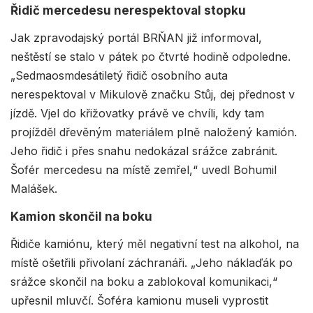
Řidič mercedesu nerespektoval stopku
Jak zpravodajský portál BRŇAN již informoval,
neštěstí se stalo v pátek po čtvrté hodině odpoledne.
„Sedmaosmdesátiletý řidič osobního auta
nerespektoval v Mikulově značku Stůj, dej přednost v
jízdě. Vjel do křižovatky právě ve chvíli, kdy tam
projížděl dřevěným materiálem plně naložený kamión.
Jeho řidič i přes snahu nedokázal srážce zabránit.
Šofér mercedesu na místě zemřel,“ uvedl Bohumil
Malášek.
Kamion skončil na boku
Řidiče kamiónu, který měl negativní test na alkohol, na
místě ošetřili přivolaní záchranáři. „Jeho náklaďák po
srážce skončil na boku a zablokoval komunikaci,“
upřesnil mluvčí. Šoféra kamionu museli vyprostit