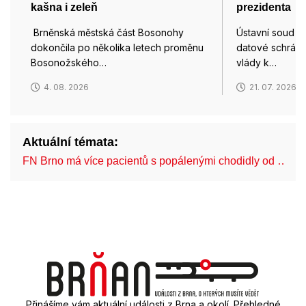
kašna i zeleň
prezidenta
Brněnská městská část Bosonohy
Ústavní soud d
dokončila po několika letech proměnu
datové schránk
Bosonožského…
vlády k…
4. 08. 2026
21. 07. 2026
Aktuální témata:
FN Brno má více pacientů s popálenými chodidly od …
Přinášíme vám aktuální události z Brna a okolí. Přehledné