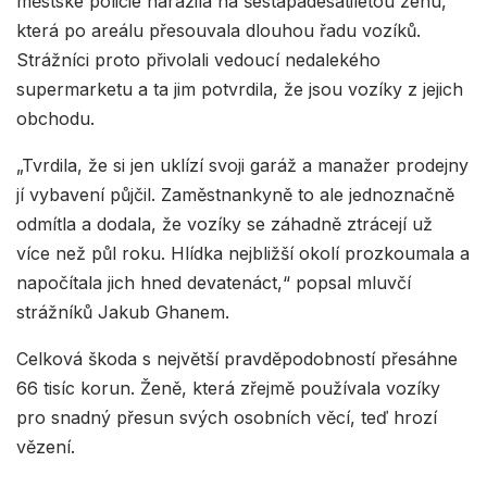
městské policie narazila na šestapadesátiletou ženu,
která po areálu přesouvala dlouhou řadu vozíků.
Strážníci proto přivolali vedoucí nedalekého
supermarketu a ta jim potvrdila, že jsou vozíky z jejich
obchodu.
„Tvrdila, že si jen uklízí svoji garáž a manažer prodejny
jí vybavení půjčil. Zaměstnankyně to ale jednoznačně
odmítla a dodala, že vozíky se záhadně ztrácejí už
více než půl roku. Hlídka nejbližší okolí prozkoumala a
napočítala jich hned devatenáct,“ popsal mluvčí
strážníků Jakub Ghanem.
Celková škoda s největší pravděpodobností přesáhne
66 tisíc korun. Ženě, která zřejmě používala vozíky
pro snadný přesun svých osobních věcí, teď hrozí
vězení.