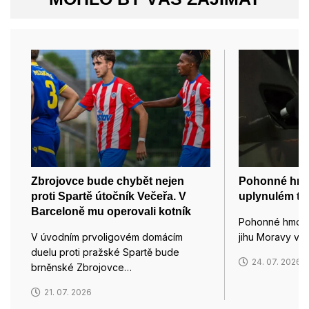
Zbrojovce bude chybět nejen
Pohonné hmot
proti Spartě útočník Večeřa. V
uplynulém tý
Barceloně mu operovali kotník
Pohonné hmoty
V úvodním prvoligovém domácím
jihu Moravy výr
duelu proti pražské Spartě bude
24. 07. 2026
brněnské Zbrojovce…
21. 07. 2026