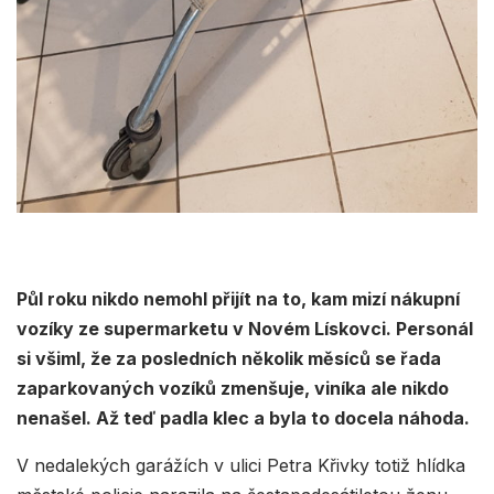
Půl roku nikdo nemohl přijít na to, kam mizí nákupní
vozíky ze supermarketu v Novém Lískovci. Personál
si všiml, že za posledních několik měsíců se řada
zaparkovaných vozíků zmenšuje, viníka ale nikdo
nenašel. Až teď padla klec a byla to docela náhoda.
V nedalekých garážích v ulici Petra Křivky totiž hlídka