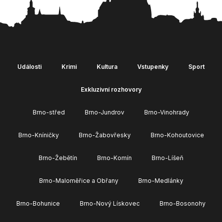
Události
Krimi
Kultura
Vstupenky
Sport
Exkluzivní rozhovory
Brno-střed
Brno-Jundrov
Brno-Vinohrady
Brno-Kníničky
Brno-Žabovřesky
Brno-Kohoutovice
Brno-Žebětín
Brno-Komín
Brno-Líšeň
Brno-Maloměřice a Obřany
Brno-Medlánky
Brno-Bohunice
Brno-Nový Lískovec
Brno-Bosonohy