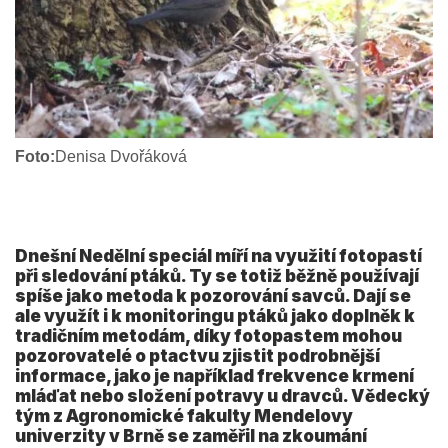
Foto:
Denisa Dvořáková
Dnešní Nedělní speciál míří na využití fotopastí
při sledování ptáků. Ty se totiž běžně používají
spíše jako metoda k pozorování savců. Dají se
ale využít i k monitoringu ptáků jako doplněk k
tradičním metodám, díky fotopastem mohou
pozorovatelé o ptactvu zjistit podrobnější
informace, jako je například frekvence krmení
mláďat nebo složení potravy u dravců. Vědecký
tým z Agronomické fakulty Mendelovy
univerzity v Brně se zaměřil na zkoumání