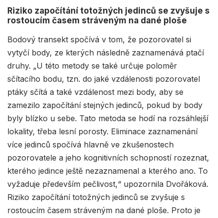
Riziko započítání totožných jedinců se zvyšuje s
rostoucím časem stráveným na dané ploše
Bodový transekt spočívá v tom, že pozorovatel si
vytyčí body, ze kterých následně zaznamenává ptačí
druhy. „U této metody se také určuje poloměr
sčítacího bodu, tzn. do jaké vzdálenosti pozorovatel
ptáky sčítá a také vzdálenost mezi body, aby se
zamezilo započítání stejných jedinců, pokud by body
byly blízko u sebe. Tato metoda se hodí na rozsáhlejší
lokality, třeba lesní porosty. Eliminace zaznamenání
více jedinců spočívá hlavně ve zkušenostech
pozorovatele a jeho kognitivních schopností rozeznat,
kterého jedince ještě nezaznamenal a kterého ano. To
vyžaduje především pečlivost,“ upozornila Dvořáková.
Riziko započítání totožných jedinců se zvyšuje s
rostoucím časem stráveným na dané ploše. Proto je