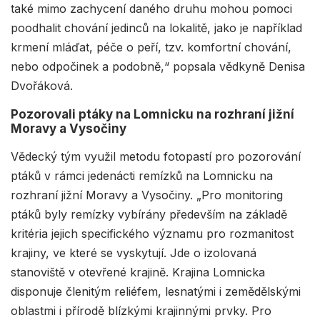
také mimo zachycení daného druhu mohou pomoci
poodhalit chování jedinců na lokalitě, jako je například
krmení mláďat, péče o peří, tzv. komfortní chování,
nebo odpočinek a podobně,“ popsala vědkyně Denisa
Dvořáková.
Pozorovali ptáky na Lomnicku na rozhraní jižní
Moravy a Vysočiny
Vědecký tým využil metodu fotopastí pro pozorování
ptáků v rámci jedenácti remízků na Lomnicku na
rozhraní jižní Moravy a Vysočiny. „Pro monitoring
ptáků byly remízky vybírány především na základě
kritéria jejich specifického významu pro rozmanitost
krajiny, ve které se vyskytují. Jde o izolovaná
stanoviště v otevřené krajině. Krajina Lomnicka
disponuje členitým reliéfem, lesnatými i zemědělskými
oblastmi i přírodě blízkými krajinnými prvky. Pro