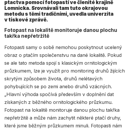
ptactva pomocí fotopastí ve členité krajině
Lomnicka. Srovnávali tam tuto okrajovou
metodu s těmi tradičními, uvedla univerzita
v tiskové zprávě.
Fotopast na lokalitě monitoruje danou plochu
takřka nepřetržitě
Fotopasti samy o sobě nemohou poskytnout ucelený
obraz o ptačím společenstvu na dané lokalitě. Pokud
se ale tato metoda spojí s klasickým ornitologickým
průzkumem, lze je využít pro monitoring druhů žijících
skrytým způsobem života, druhů nelétavých
pohybujících se po zemi anebo druhů vzácných.
„Hlavní výhoda spočívá především v doplnění dat
získaných z běžného ornitologického průzkumu.
Fotopast na lokalitě monitoruje danou plochu takřka
nepřetržitě a může nám zachytit některé ptačí druhy,
které jsme běžným průzkumem minuli. Fotopasti nám