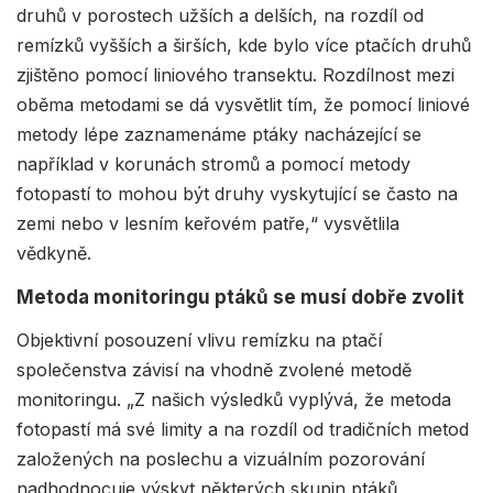
druhů v porostech užších a delších, na rozdíl od
remízků vyšších a širších, kde bylo více ptačích druhů
zjištěno pomocí liniového transektu. Rozdílnost mezi
oběma metodami se dá vysvětlit tím, že pomocí liniové
metody lépe zaznamenáme ptáky nacházející se
například v korunách stromů a pomocí metody
fotopastí to mohou být druhy vyskytující se často na
zemi nebo v lesním keřovém patře,“ vysvětlila
vědkyně.
Metoda monitoringu ptáků se musí dobře zvolit
Objektivní posouzení vlivu remízku na ptačí
společenstva závisí na vhodně zvolené metodě
monitoringu. „Z našich výsledků vyplývá, že metoda
fotopastí má své limity a na rozdíl od tradičních metod
založených na poslechu a vizuálním pozorování
nadhodnocuje výskyt některých skupin ptáků,