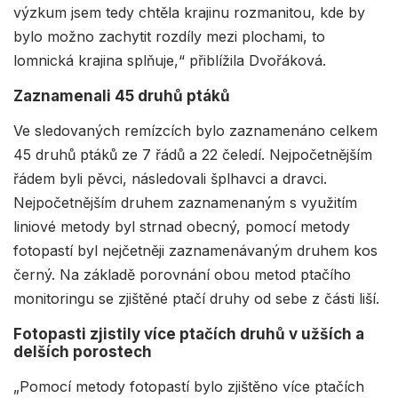
výzkum jsem tedy chtěla krajinu rozmanitou, kde by
bylo možno zachytit rozdíly mezi plochami, to
lomnická krajina splňuje,“ přiblížila Dvořáková.
Zaznamenali 45 druhů ptáků
Ve sledovaných remízcích bylo zaznamenáno celkem
45 druhů ptáků ze 7 řádů a 22 čeledí. Nejpočetnějším
řádem byli pěvci, následovali šplhavci a dravci.
Nejpočetnějším druhem zaznamenaným s využitím
liniové metody byl strnad obecný, pomocí metody
fotopastí byl nejčetněji zaznamenávaným druhem kos
černý. Na základě porovnání obou metod ptačího
monitoringu se zjištěné ptačí druhy od sebe z části liší.
Fotopasti zjistily více ptačích druhů v užších a
delších porostech
„Pomocí metody fotopastí bylo zjištěno více ptačích