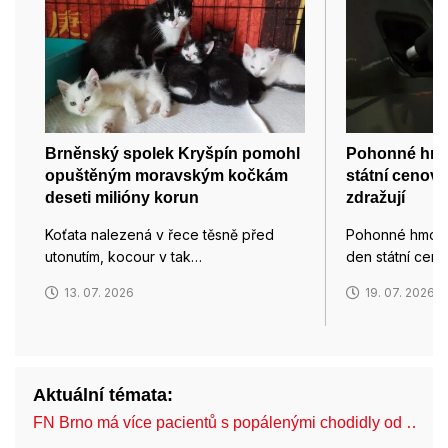
Brněnský spolek Kryšpín pomohl
Pohonné hmot
opuštěným moravským kočkám
státní cenov
deseti milióny korun
zdražují
Koťata nalezená v řece těsně před
Pohonné hmoty
utonutím, kocour v tak…
den státní cen
13. 07. 2026
19. 07. 2026
Aktuální témata:
FN Brno má více pacientů s popálenými chodidly od …