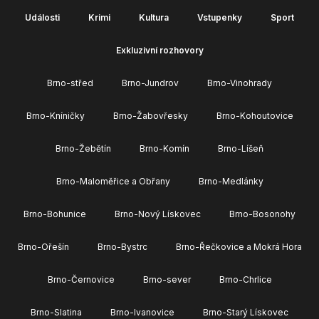
Události
Krimi
Kultura
Vstupenky
Sport
Exkluzivní rozhovory
Brno-střed
Brno-Jundrov
Brno-Vinohrady
Brno-Kníničky
Brno-Žabovřesky
Brno-Kohoutovice
Brno-Žebětín
Brno-Komín
Brno-Líšeň
Brno-Maloměřice a Obřany
Brno-Medlánky
Brno-Bohunice
Brno-Nový Lískovec
Brno-Bosonohy
Brno-Ořešín
Brno-Bystrc
Brno-Řečkovice a Mokrá Hora
Brno-Černovice
Brno-sever
Brno-Chrlice
Brno-Slatina
Brno-Ivanovice
Brno-Starý Lískovec