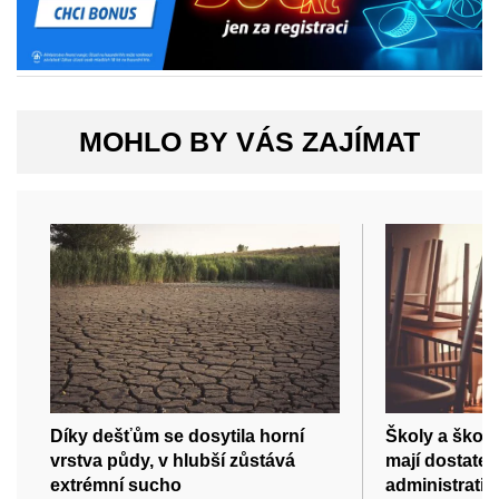
MOHLO BY VÁS ZAJÍMAT
Díky dešťům se dosytila horní
Školy a školk
vrstva půdy, v hlubší zůstává
mají dostatek 
extrémní sucho
administrativ