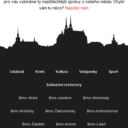
pro vás vybíráme ty nejdůležitější zprávy z našeho města. Chybí
vám tu něco?
Napište nám
.
Události
Krimi
Kultura
Vstupenky
Sport
Exkluzivní rozhovory
Brno-střed
Brno-Jundrov
Brno-Vinohrady
Brno-Kníničky
Brno-Žabovřesky
Brno-Kohoutovice
Brno-Žebětín
Brno-Komín
Brno-Líšeň