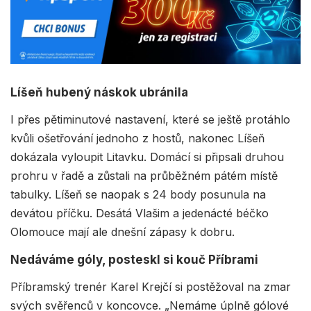
Líšeň hubený náskok ubránila
I přes pětiminutové nastavení, které se ještě protáhlo
kvůli ošetřování jednoho z hostů, nakonec Líšeň
dokázala vyloupit Litavku. Domácí si připsali druhou
prohru v řadě a zůstali na průběžném pátém místě
tabulky. Líšeň se naopak s 24 body posunula na
devátou příčku. Desátá Vlašim a jedenácté béčko
Olomouce mají ale dnešní zápasy k dobru.
Nedáváme góly, posteskl si kouč Příbrami
Příbramský trenér Karel Krejčí si postěžoval na zmar
svých svěřenců v koncovce. „Nemáme úplně gólové