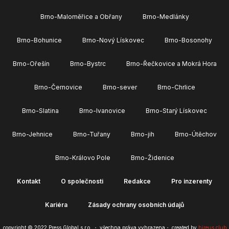
Brno-Maloměřice a Obřany
Brno-Medlánky
Brno-Bohunice
Brno-Nový Lískovec
Brno-Bosonohy
Brno-Ořešín
Brno-Bystrc
Brno-Řečkovice a Mokrá Hora
Brno-Černovice
Brno-sever
Brno-Chrlice
Brno-Slatina
Brno-Ivanovice
Brno-Starý Lískovec
Brno-Jehnice
Brno-Tuřany
Brno-jih
Brno-Útěchov
Brno-Královo Pole
Brno-Židenice
Kontakt
O společnosti
Redakce
Pro inzerenty
Kariéra
Zásady ochrany osobních údajů
copyright © 2022 Press Global s.r.o. ・ všechna práva vyhrazena・ created by
hireus.club