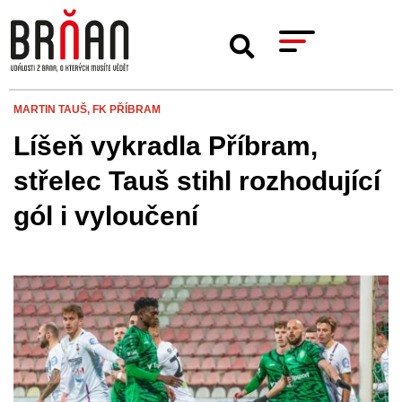
MARTIN TAUŠ,
FK PŘÍBRAM
Líšeň vykradla Příbram,
střelec Tauš stihl rozhodující
gól i vyloučení