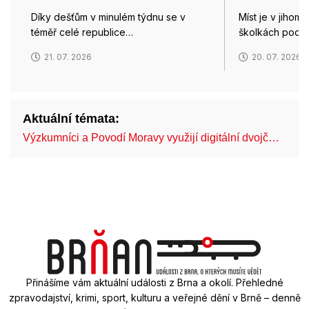
Díky dešťům v minulém týdnu se v
Míst je v jihom
téměř celé republice…
školkách podle 
21. 07. 2026
20. 07. 2026
Aktuální témata:
Výzkumníci a Povodí Moravy využijí digitální dvojč…
Mo
Přinášíme vám aktuální události z Brna a okolí. Přehledné
zpravodajství, krimi, sport, kulturu a veřejné dění v Brně – denně