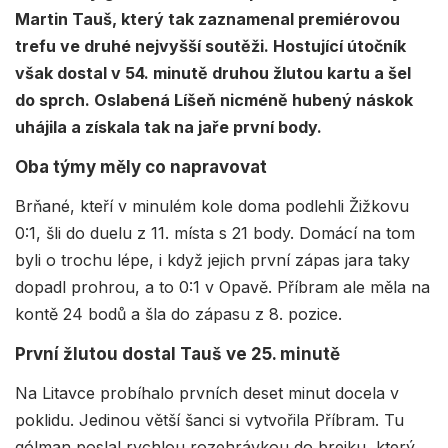
Martin Tauš, který tak zaznamenal premiérovou
trefu ve druhé nejvyšší soutěži. Hostující útočník
však dostal v 54. minutě druhou žlutou kartu a šel
do sprch. Oslabená Líšeň nicméně hubený náskok
uhájila a získala tak na jaře první body.
Oba týmy měly co napravovat
Brňané, kteří v minulém kole doma podlehli Žižkovu
0:1, šli do duelu z 11. místa s 21 body. Domácí na tom
byli o trochu lépe, i když jejich první zápas jara taky
dopadl prohrou, a to 0:1 v Opavě. Příbram ale měla na
kontě 24 bodů a šla do zápasu z 8. pozice.
První žlutou dostal Tauš ve 25. minutě
Na Litavce probíhalo prvních deset minut docela v
poklidu. Jedinou větší šanci si vytvořila Příbram. Tu
gólman poslal rychlou rozehrávkou do brejku, který