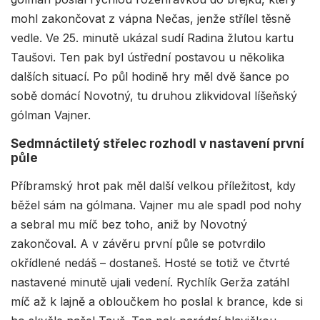
mohl zakončovat z vápna Nečas, jenže střílel těsně
vedle. Ve 25. minutě ukázal sudí Radina žlutou kartu
Taušovi. Ten pak byl ústřední postavou u několika
dalších situací. Po půl hodině hry měl dvě šance po
sobě domácí Novotný, tu druhou zlikvidoval líšeňský
gólman Vajner.
Sedmnáctiletý střelec rozhodl v nastavení první
půle
Příbramský hrot pak měl další velkou příležitost, kdy
běžel sám na gólmana. Vajner mu ale spadl pod nohy
a sebral mu míč bez toho, aniž by Novotný
zakončoval. A v závěru první půle se potvrdilo
okřídlené nedáš – dostaneš. Hosté se totiž ve čtvrté
nastavené minutě ujali vedení. Rychlík Gerža zatáhl
míč až k lajně a obloučkem ho poslal k brance, kde si