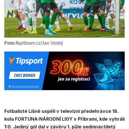
Foto:
fkpribram.cz/Jan Vostrý
Fotbalisté Líšně uspěli v televizní předehrávce 18.
kola FORTUNA:NÁRODNÍ LIGY v Příbrami, kde vyhráli
1:0. Jediný gól dal v závěru 1. půle sedmnáctiletý