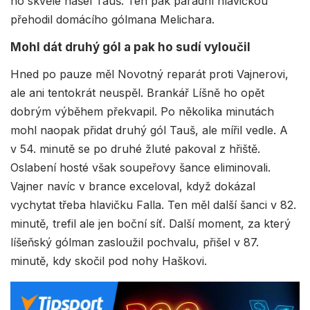
ho skvěle našel Tauš. Ten pak parádní hlavičkou
přehodil domácího gólmana Melichara.
Mohl dát druhý gól a pak ho sudí vyloučil
Hned po pauze měl Novotný reparát proti Vajnerovi,
ale ani tentokrát neuspěl. Brankář Líšně ho opět
dobrým výběhem překvapil. Po několika minutách
mohl naopak přidat druhý gól Tauš, ale mířil vedle. A
v 54. minutě se po druhé žluté pakoval z hřiště.
Oslabení hosté však soupeřovy šance eliminovali.
Vajner navíc v brance exceloval, když dokázal
vychytat třeba hlavičku Falla. Ten měl další šanci v 82.
minutě, trefil ale jen boční síť. Další moment, za který
líšeňský gólman zasloužil pochvalu, přišel v 87.
minutě, kdy skočil pod nohy Haškovi.