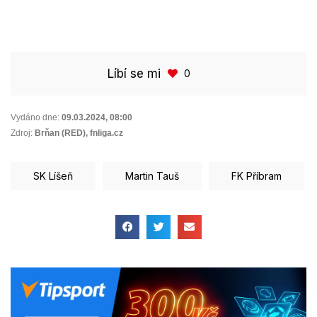
Líbí se mi
0
Vydáno dne:
09.03.2024
,
08:00
Zdroj:
Brňan (RED), fnliga.cz
SK Líšeň
Martin Tauš
FK Příbram