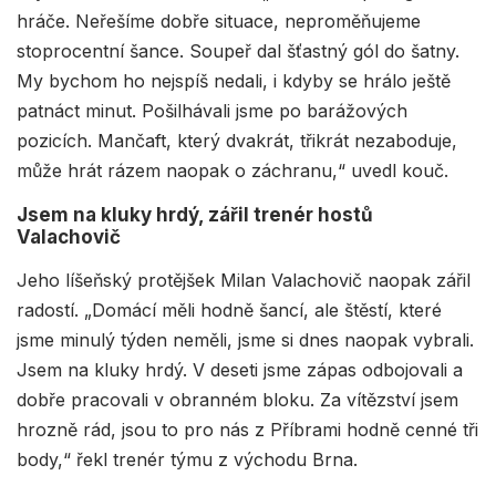
hráče. Neřešíme dobře situace, neproměňujeme
stoprocentní šance. Soupeř dal šťastný gól do šatny.
My bychom ho nejspíš nedali, i kdyby se hrálo ještě
patnáct minut. Pošilhávali jsme po barážových
pozicích. Mančaft, který dvakrát, třikrát nezaboduje,
může hrát rázem naopak o záchranu,“ uvedl kouč.
Jsem na kluky hrdý, zářil trenér hostů
Valachovič
Jeho líšeňský protějšek Milan Valachovič naopak zářil
radostí. „Domácí měli hodně šancí, ale štěstí, které
jsme minulý týden neměli, jsme si dnes naopak vybrali.
Jsem na kluky hrdý. V deseti jsme zápas odbojovali a
dobře pracovali v obranném bloku. Za vítězství jsem
hrozně rád, jsou to pro nás z Příbrami hodně cenné tři
body,“ řekl trenér týmu z východu Brna.