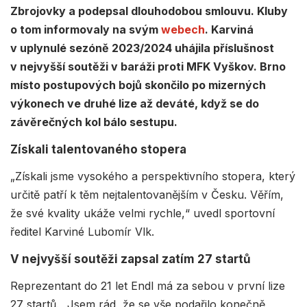
Zbrojovky a podepsal dlouhodobou smlouvu. Kluby
o tom informovaly na svým
webech
. Karviná
v uplynulé sezóně 2023/2024 uhájila příslušnost
v nejvyšší soutěži v baráži proti MFK Vyškov. Brno
místo postupových bojů skončilo po mizerných
výkonech ve druhé lize až deváté, když se do
závěrečných kol bálo sestupu.
Získali talentovaného stopera
„Získali jsme vysokého a perspektivního stopera, který
určitě patří k těm nejtalentovanějším v Česku. Věřím,
že své kvality ukáže velmi rychle,“ uvedl sportovní
ředitel Karviné Lubomír Vlk.
V nejvyšší soutěži zapsal zatím 27 startů
Reprezentant do 21 let Endl má za sebou v první lize
27 startů. „Jsem rád, že se vše podařilo konečně