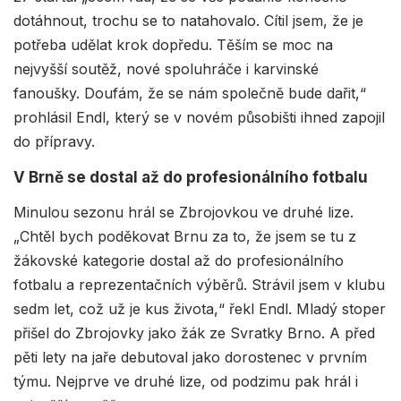
dotáhnout, trochu se to natahovalo. Cítil jsem, že je
potřeba udělat krok dopředu. Těším se moc na
nejvyšší soutěž, nové spoluhráče i karvinské
fanoušky. Doufám, že se nám společně bude dařit,“
prohlásil Endl, který se v novém působišti ihned zapojil
do přípravy.
V Brně se dostal až do profesionálního fotbalu
Minulou sezonu hrál se Zbrojovkou ve druhé lize.
„Chtěl bych poděkovat Brnu za to, že jsem se tu z
žákovské kategorie dostal až do profesionálního
fotbalu a reprezentačních výběrů. Strávil jsem v klubu
sedm let, což už je kus života,“ řekl Endl. Mladý stoper
přišel do Zbrojovky jako žák ze Svratky Brno. A před
pěti lety na jaře debutoval jako dorostenec v prvním
týmu. Nejprve ve druhé lize, od podzimu pak hrál i