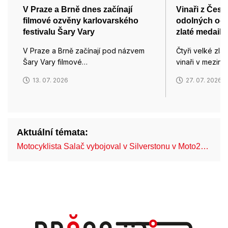
V Praze a Brně dnes začínají
Vinaři z Česk
filmové ozvěny karlovarského
odolných odrů
festivalu Šary Vary
zlaté medaile
V Praze a Brně začínají pod názvem
Čtyři velké zlat
Šary Vary filmové…
vinaři v meziná
13. 07. 2026
27. 07. 2026
Aktuální témata:
Motocyklista Salač vybojoval v Silverstonu v Moto2…
FN