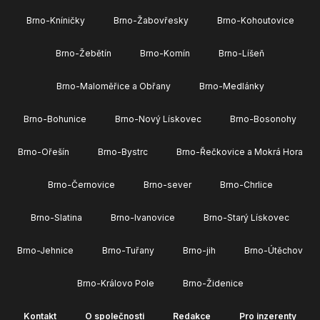
Brno-Kníničky
Brno-Žabovřesky
Brno-Kohoutovice
Brno-Žebětín
Brno-Komín
Brno-Líšeň
Brno-Maloměřice a Obřany
Brno-Medlánky
Brno-Bohunice
Brno-Nový Lískovec
Brno-Bosonohy
Brno-Ořešín
Brno-Bystrc
Brno-Řečkovice a Mokrá Hora
Brno-Černovice
Brno-sever
Brno-Chrlice
Brno-Slatina
Brno-Ivanovice
Brno-Starý Lískovec
Brno-Jehnice
Brno-Tuřany
Brno-jih
Brno-Útěchov
Brno-Královo Pole
Brno-Židenice
Kontakt
O společnosti
Redakce
Pro inzerenty