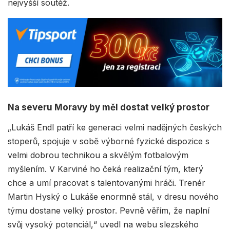
nejvyšší soutěž.
Na severu Moravy by měl dostat velký prostor
„Lukáš Endl patří ke generaci velmi nadějných českých
stoperů, spojuje v sobě výborné fyzické dispozice s
velmi dobrou technikou a skvělým fotbalovým
myšlením. V Karviné ho čeká realizační tým, který
chce a umí pracovat s talentovanými hráči. Trenér
Martin Hyský o Lukáše enormně stál, v dresu nového
týmu dostane velký prostor. Pevně věřím, že naplní
svůj vysoký potenciál,“ uvedl na webu slezského