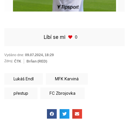
Líbí se mi
0
Vydáno dne:
09.07.2024
,
18:29
Zdroj:
ČTK
Brňan (RED)
Lukáš Endl
MFK Karviná
přestup
FC Zbrojovka