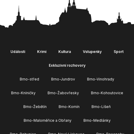
Události
Krimi
Kultura
Vstupenky
Sport
Exkluzivní rozhovory
Brno-střed
Brno-Jundrov
Brno-Vinohrady
Brno-Kníničky
Brno-Žabovřesky
Brno-Kohoutovice
Brno-Žebětín
Brno-Komín
Brno-Líšeň
Brno-Maloměřice a Obřany
Brno-Medlánky