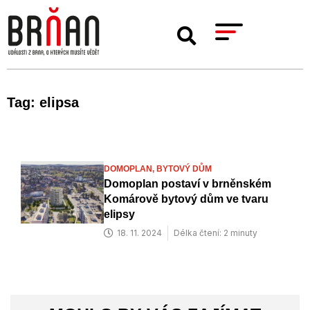
Tag: elipsa
DOMOPLAN,
BYTOVÝ DŮM
Domoplan postaví v brněnském
Komárově bytový dům ve tvaru
elipsy
18. 11. 2024
Délka čtení: 2 minuty