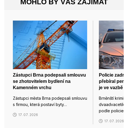
MOHLO BY VÁS ZAJÍMAT
Zástupci Brna podepsali smlouvu
Policie zadrže
se zhotovitelem bydlení na
přebíral pen
Kamenném vrchu
je ve vazbě
Zástupci města Brna podepsali smlouvu
Brněnští krimina
s firmou, která postaví byty…
dvaadvacetileté
podle policie p
17. 07. 2026
17. 07. 2026