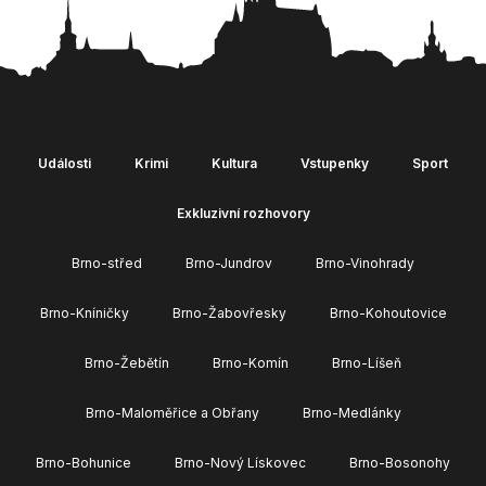
Události
Krimi
Kultura
Vstupenky
Sport
Exkluzivní rozhovory
Brno-střed
Brno-Jundrov
Brno-Vinohrady
Brno-Kníničky
Brno-Žabovřesky
Brno-Kohoutovice
Brno-Žebětín
Brno-Komín
Brno-Líšeň
Brno-Maloměřice a Obřany
Brno-Medlánky
Brno-Bohunice
Brno-Nový Lískovec
Brno-Bosonohy