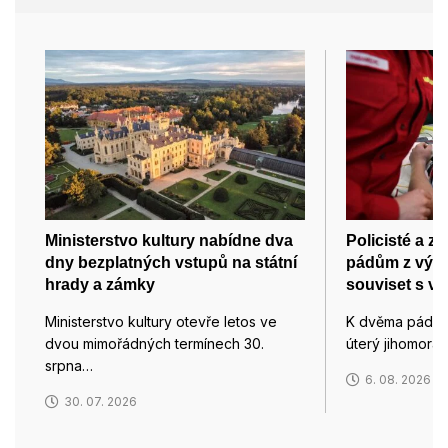
Ministerstvo kultury nabídne dva
Policisté a zá
dny bezplatných vstupů na státní
pádům z výšk
hrady a zámky
souviset s v
Ministerstvo kultury otevře letos ve
K dvěma pádům 
dvou mimořádných termínech 30.
úterý jihomorav
srpna…
6. 08. 2026
30. 07. 2026