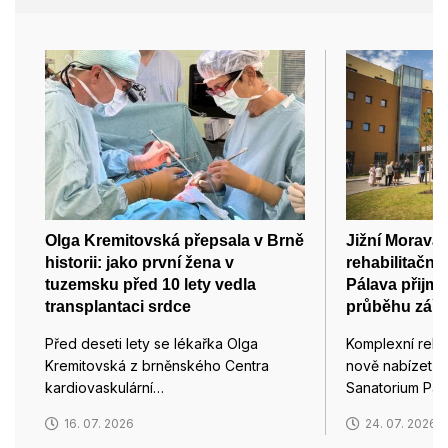
Olga Kremitovská přepsala v Brně
Jižní Morava
historii: jako první žena v
rehabilitační
tuzemsku před 10 lety vedla
Pálava přijme
transplantaci srdce
průběhu září
Před deseti lety se lékařka Olga
Komplexní rehab
Kremitovská z brněnského Centra
nově nabízet p
kardiovaskulární…
Sanatorium Pál
16. 07. 2026
24. 07. 2026