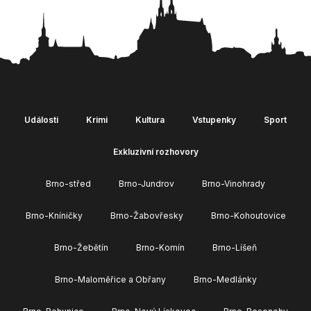
Události
Krimi
Kultura
Vstupenky
Sport
Exkluzivní rozhovory
Brno-střed
Brno-Jundrov
Brno-Vinohrady
Brno-Kníničky
Brno-Žabovřesky
Brno-Kohoutovice
Brno-Žebětín
Brno-Komín
Brno-Líšeň
Brno-Maloměřice a Obřany
Brno-Medlánky