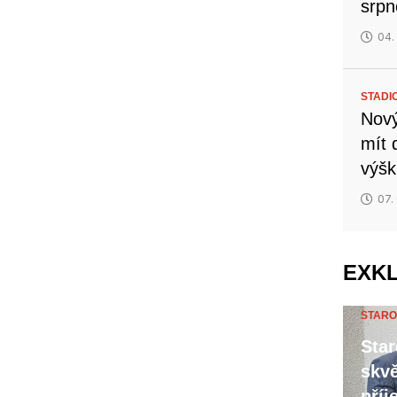
srp
04.
STADI
Nový
mít 
výšk
07.
EXK
STARO
Star
skvě
příj