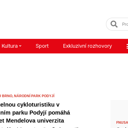
Kultura
Sport
Exkluzivní rozhovory
U BRNO,
NÁRODNÍ PARK PODYJÍ
telnou cykloturistiku v
ním parku Podyjí pomáhá
jet Mendelova univerzita
FNUSA