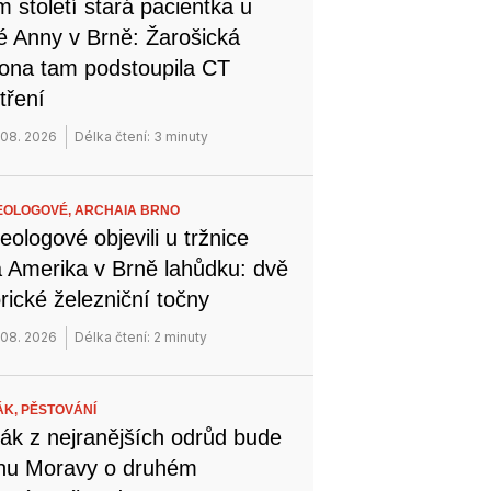
 století stará pacientka u
é Anny v Brně: Žarošická
na tam podstoupila CT
tření
 08. 2026
Délka čtení: 3 minuty
EOLOGOVÉ,
ARCHAIA BRNO
eologové objevili u tržnice
 Amerika v Brně lahůdku: dvě
orické železniční točny
 08. 2026
Délka čtení: 2 minuty
ÁK,
PĚSTOVÁNÍ
ák z nejranějších odrůd bude
ihu Moravy o druhém