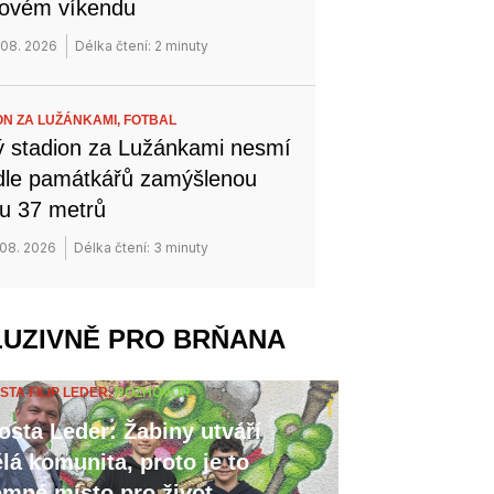
novém víkendu
 08. 2026
Délka čtení: 2 minuty
ON ZA LUŽÁNKAMI,
FOTBAL
 stadion za Lužánkami nesmí
dle památkářů zamýšlenou
u 37 metrů
 08. 2026
Délka čtení: 3 minuty
LUZIVNĚ PRO BRŇANA
STA FILIP LEDER,
ROZHOVOR
osta Leder: Žabiny utváří
lá komunita, proto je to
emné místo pro život