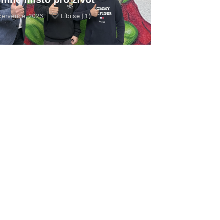
července, 2026
Líbí se (
1 )