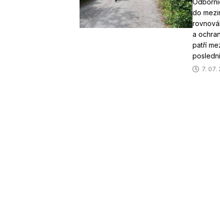
Odborníc
do mezin
rovnováh
a ochran
patří me
posledn
7. 07.