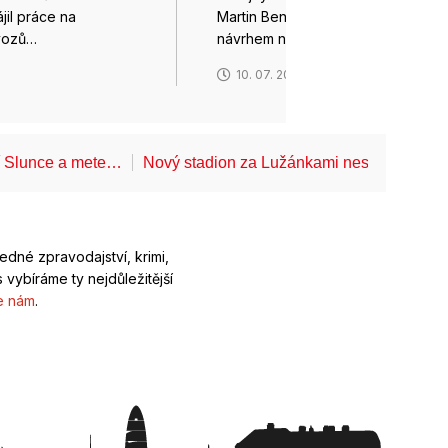
il práce na
Martin Beneš nesouhlasí s
vozů…
návrhem na…
6
10. 07. 2026
í Slunce a mete…
Nový stadion za Lužánkami nesmí mít dle
ledné zpravodajství, krimi,
 vybíráme ty nejdůležitější
e nám
.