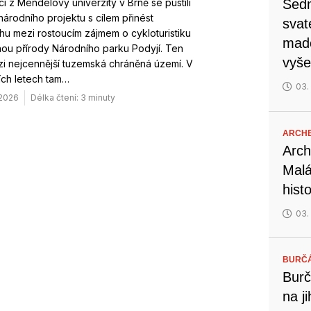
i z Mendelovy univerzity v Brně se pustili
Sedm
árodního projektu s cílem přinést
svat
u mezi rostoucím zájmem o cykloturistiku
mado
ou přírody Národního parku Podyjí. Ten
vyše
zi nejcennější tuzemská chráněná území. V
ích letech tam…
03.
 2026
Délka čtení: 3 minuty
ARCH
Arch
Malá
hist
03.
BURČ
Burč
na j