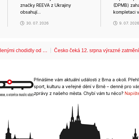
značky REEVA z Ukrajiny
(DPMB) zaháj
obsahují…
kompletaci 
30. 07. 2026
9. 07. 202
álenými chodidly od …
Česko čeká 12. srpna výrazné zatměn
Přinášíme vám aktuální události z Brna a okolí. Přeh
sport, kulturu a veřejné dění v Brně – denně pro vás
zprávy z našeho města. Chybí vám tu něco?
Napišt