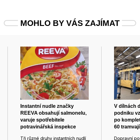
MOHLO BY VÁS ZAJÍMAT
Instantní nudle značky
V dílnách 
REEVA obsahují salmonelu,
podniku vzn
varuje spotřebitele
po komplet
potravinářská inspekce
60 tramvají
Tři různé druhy instantních nudlí
Dopravní po