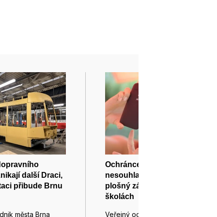
dopravního
Ochránce práv dětí
ikají další Draci,
nesouhlasí s návrhem na
aci přibude Brnu
plošný zákaz telefonů ve
školách
dnik města Brna
Veřejný ochránce práv dětí