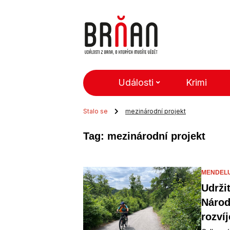
Události
Krimi
Stalo se
mezinárodní projekt
Tag: mezinárodní projekt
MENDEL
Udrži
Národ
rozví