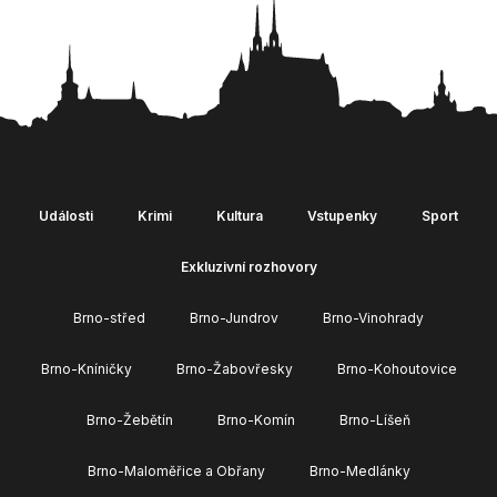
Události
Krimi
Kultura
Vstupenky
Sport
Exkluzivní rozhovory
Brno-střed
Brno-Jundrov
Brno-Vinohrady
Brno-Kníničky
Brno-Žabovřesky
Brno-Kohoutovice
Brno-Žebětín
Brno-Komín
Brno-Líšeň
Brno-Maloměřice a Obřany
Brno-Medlánky