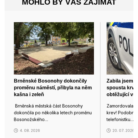
MOHLO BY VÁS ZAJÍMAT
Brněnské Bosonohy dokončily
Zabila jsem m
proměnu náměstí, přibyla na něm
spousta krve,
kašna i zeleň
obtěžující vo
Brněnská městská část Bosonohy
Zamordovala js
dokončila po několika letech proměnu
krev! Podobným
Bosonožského…
telefonistku…
4. 08. 2026
20. 07. 2026