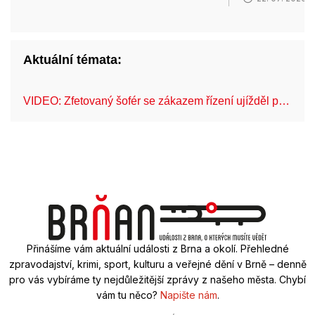
Aktuální témata:
VIDEO: Zfetovaný šofér se zákazem řízení ujížděl p…
Fe
Přinášíme vám aktuální události z Brna a okolí. Přehledné
zpravodajství, krimi, sport, kulturu a veřejné dění v Brně – denně
pro vás vybíráme ty nejdůležitější zprávy z našeho města. Chybí
vám tu něco?
Napište nám
.