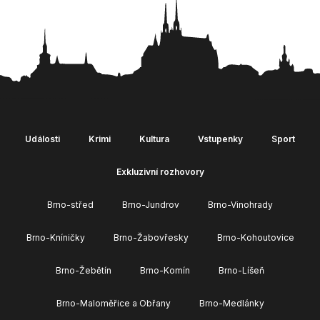
Události
Krimi
Kultura
Vstupenky
Sport
Exkluzivní rozhovory
Brno-střed
Brno-Jundrov
Brno-Vinohrady
Brno-Kníničky
Brno-Žabovřesky
Brno-Kohoutovice
Brno-Žebětín
Brno-Komín
Brno-Líšeň
Brno-Maloměřice a Obřany
Brno-Medlánky