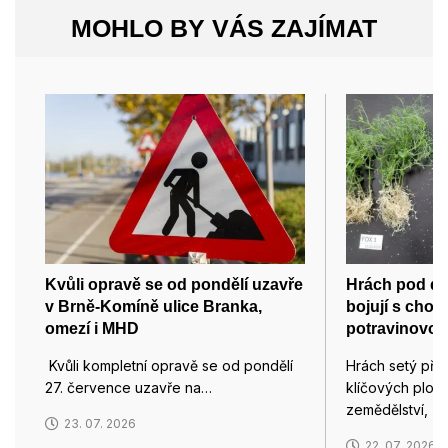
MOHLO BY VÁS ZAJÍMAT
Kvůli opravě se od pondělí uzavře
Hrách pod d
v Brně-Komíně ulice Branka,
bojují s chor
omezí i MHD
potravinovou
Kvůli kompletní opravě se od pondělí
Hrách setý pře
27. července uzavře na…
klíčových plod
zemědělství, z
23. 07. 2026
22. 07. 2026