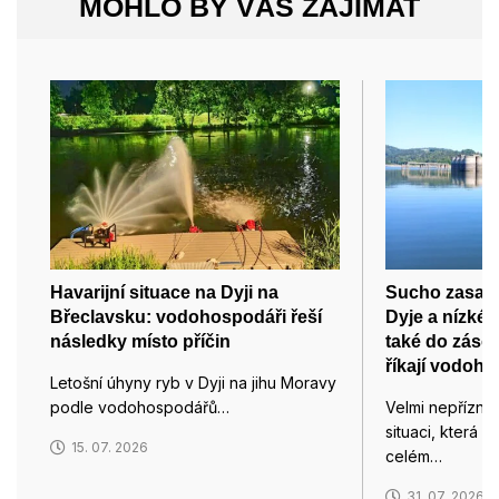
MOHLO BY VÁS ZAJÍMAT
Havarijní situace na Dyji na
Sucho zasahu
Břeclavsku: vodohospodáři řeší
Dyje a nízké 
následky místo příčin
také do zásob
říkají vodoh
Letošní úhyny ryb v Dyji na jihu Moravy
podle vodohospodářů…
Velmi nepřízni
situaci, která 
15. 07. 2026
celém…
31. 07. 2026