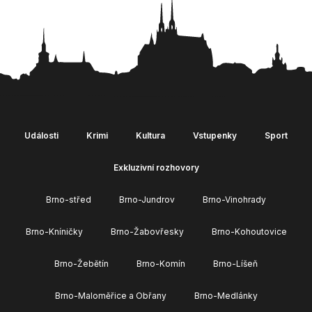
Události
Krimi
Kultura
Vstupenky
Sport
Exkluzivní rozhovory
Brno-střed
Brno-Jundrov
Brno-Vinohrady
Brno-Kníničky
Brno-Žabovřesky
Brno-Kohoutovice
Brno-Žebětín
Brno-Komín
Brno-Líšeň
Brno-Maloměřice a Obřany
Brno-Medlánky