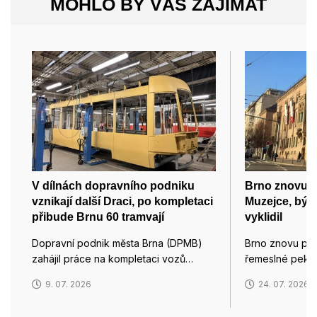
MOHLO BY VÁS ZAJÍMAT
V dílnách dopravního podniku
Brno znovu p
vznikají další Draci, po kompletaci
Muzejce, býv
přibude Brnu 60 tramvají
vyklidil
Dopravní podnik města Brna (DPMB)
Brno znovu pro
zahájil práce na kompletaci vozů…
řemeslné pekár
9. 07. 2026
24. 07. 2026