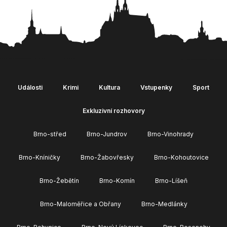
Události
Krimi
Kultura
Vstupenky
Sport
Exkluzivní rozhovory
Brno-střed
Brno-Jundrov
Brno-Vinohrady
Brno-Kníničky
Brno-Žabovřesky
Brno-Kohoutovice
Brno-Žebětín
Brno-Komín
Brno-Líšeň
Brno-Maloměřice a Obřany
Brno-Medlánky