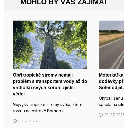
MOHLO BY VÁS ZAJÍMAT
Obří tropické stromy nemají
Motorkářka po
problém s transportem vody až do
dodávky při p
vrcholků svých korun, zjistili
Šofér odjel a
vědci
Ohrozil ženu n
Nejvyšší tropické stromy světa, které
spadla na silnic
rostou na ostrově Borneo a…
29. 07. 2026
8. 07. 2026