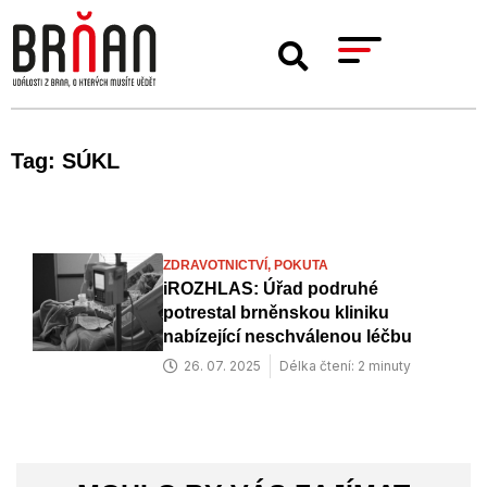
Tag: SÚKL
ZDRAVOTNICTVÍ,
POKUTA
iROZHLAS: Úřad podruhé
potrestal brněnskou kliniku
nabízející neschválenou léčbu
26. 07. 2025
Délka čtení: 2 minuty