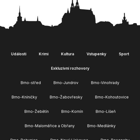
Události
Krimi
Kultura
Vstupenky
Sport
Exkluzivní rozhovory
Brno-střed
Brno-Jundrov
Brno-Vinohrady
Brno-Kníničky
Brno-Žabovřesky
Brno-Kohoutovice
Brno-Žebětín
Brno-Komín
Brno-Líšeň
Brno-Maloměřice a Obřany
Brno-Medlánky