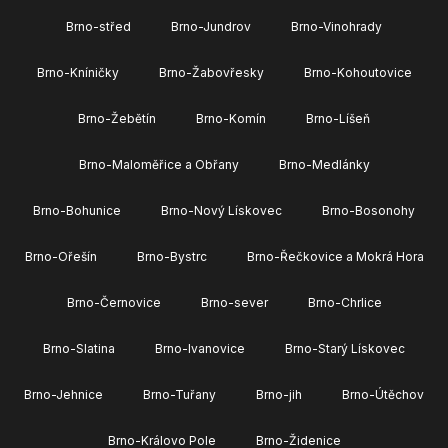
Brno-střed
Brno-Jundrov
Brno-Vinohrady
Brno-Kníničky
Brno-Žabovřesky
Brno-Kohoutovice
Brno-Žebětín
Brno-Komín
Brno-Líšeň
Brno-Maloměřice a Obřany
Brno-Medlánky
Brno-Bohunice
Brno-Nový Lískovec
Brno-Bosonohy
Brno-Ořešín
Brno-Bystrc
Brno-Řečkovice a Mokrá Hora
Brno-Černovice
Brno-sever
Brno-Chrlice
Brno-Slatina
Brno-Ivanovice
Brno-Starý Lískovec
Brno-Jehnice
Brno-Tuřany
Brno-jih
Brno-Útěchov
Brno-Královo Pole
Brno-Židenice