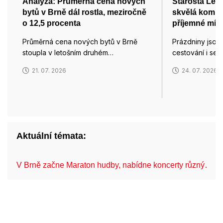
Analýza: Průměrná cena nových
Starosta Lede
bytů v Brně dál rostla, meziročně
skvělá komuni
o 12,5 procenta
příjemné míst
Průměrná cena nových bytů v Brně
Prázdniny jsou
stoupla v letošním druhém…
cestování i set
21. 07. 2026
24. 07. 2026
Aktuální témata:
V Brně začne Maraton hudby, nabídne koncerty různý…