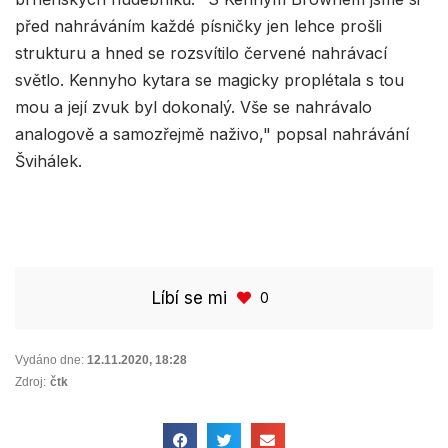
před nahráváním každé písničky jen lehce prošli
strukturu a hned se rozsvítilo červené nahrávací
světlo. Kennyho kytara se magicky proplétala s tou
mou a její zvuk byl dokonalý. Vše se nahrávalo
analogově a samozřejmě naživo," popsal nahrávání
Švihálek.
Líbí se mi
0
Vydáno dne:
12.11.2020
,
18:28
Zdroj:
čtk