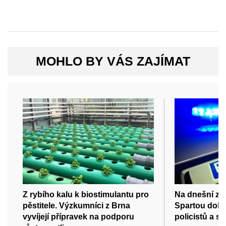
MOHLO BY VÁS ZAJÍMAT
Z rybího kalu k biostimulantu pro
Na dnešní zá
pěstitele. Výzkumníci z Brna
Spartou dohl
vyvíjejí přípravek na podporu
policistů a st