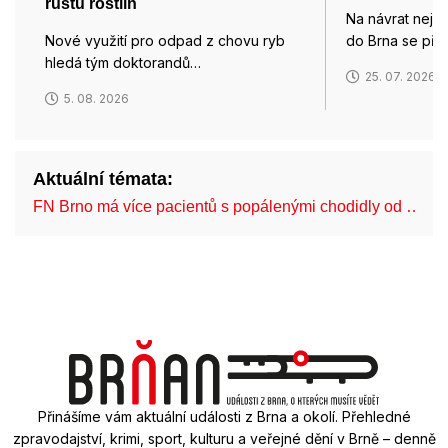
růstu rostlin
Na návrat nejv
Nové využití pro odpad z chovu ryb
do Brna se přip
hledá tým doktorandů…
25. 07. 2026
5. 08. 2026
Aktuální témata:
FN Brno má více pacientů s popálenými chodidly od …
Přinášíme vám aktuální události z Brna a okolí. Přehledné
zpravodajství, krimi, sport, kulturu a veřejné dění v Brně – denně