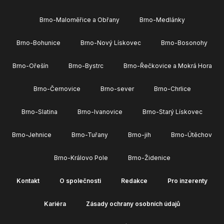
Brno-Maloměřice a Obřany
Brno-Medlánky
Brno-Bohunice
Brno-Nový Lískovec
Brno-Bosonohy
Brno-Ořešín
Brno-Bystrc
Brno-Řečkovice a Mokrá Hora
Brno-Černovice
Brno-sever
Brno-Chrlice
Brno-Slatina
Brno-Ivanovice
Brno-Starý Lískovec
Brno-Jehnice
Brno-Tuřany
Brno-jih
Brno-Útěchov
Brno-Královo Pole
Brno-Židenice
Kontakt
O společnosti
Redakce
Pro inzerenty
Kariéra
Zásady ochrany osobních údajů