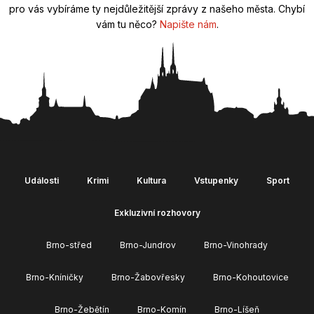
pro vás vybíráme ty nejdůležitější zprávy z našeho města. Chybí
vám tu něco?
Napište nám
.
Události
Krimi
Kultura
Vstupenky
Sport
Exkluzivní rozhovory
Brno-střed
Brno-Jundrov
Brno-Vinohrady
Brno-Kníničky
Brno-Žabovřesky
Brno-Kohoutovice
Brno-Žebětín
Brno-Komín
Brno-Líšeň