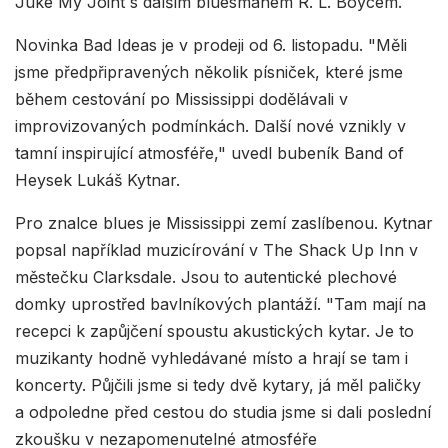
Juke My Joint s dalším bluesmanem R. L. Boycem.
Novinka Bad Ideas je v prodeji od 6. listopadu. "Měli
jsme předpřipravených několik písniček, které jsme
během cestování po Mississippi dodělávali v
improvizovaných podmínkách. Další nové vznikly v
tamní inspirující atmosféře," uvedl bubeník Band of
Heysek Lukáš Kytnar.
Pro znalce blues je Mississippi zemí zaslíbenou. Kytnar
popsal například muzicírování v The Shack Up Inn v
městečku Clarksdale. Jsou to autentické plechové
domky uprostřed bavlníkových plantáží. "Tam mají na
recepci k zapůjčení spoustu akustických kytar. Je to
muzikanty hodně vyhledávané místo a hrají se tam i
koncerty. Půjčili jsme si tedy dvě kytary, já měl paličky
a odpoledne před cestou do studia jsme si dali poslední
zkoušku v nezapomenutelné atmosféře