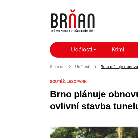
Události
Krimi
Stalo se
Události
Brno plánuje obnovu 
SOUTĚŽ,
LESOPARK
Brno plánuje obnovu
ovlivní stavba tune