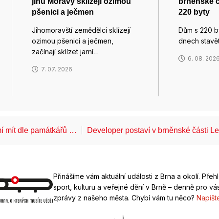
jihu Moravy sklízejí ozimou
brněnské č
pšenici a ječmen
220 byty
Jihomoravští zemědělci sklízejí
Dům s 220 by
ozimou pšenici a ječmen,
dnech stavě
začínají sklízet jarní…
6. 08. 202
7. 07. 2026
í mít dle památkářů …
Developer postaví v brněnské části 
Přinášíme vám aktuální události z Brna a okolí. Přeh
sport, kulturu a veřejné dění v Brně – denně pro vás
zprávy z našeho města. Chybí vám tu něco?
Napišt