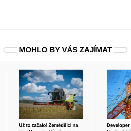
MOHLO BY VÁS ZAJÍMAT
Už to začalo! Zemědělci na
Developer 