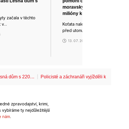
ásti Lesná dům s
pomohl opuštěným
moravským kočkám deseti
milióny korun
ty začala v těchto
t v…
Koťata nalezená v řece těsně
před utonutím, kocour v tak…
6
13. 07. 2026
Lesná dům s 220…
Policisté a záchranáři vyjížděli k pádům z 
ledné zpravodajství, krimi,
 vybíráme ty nejdůležitější
e nám
.