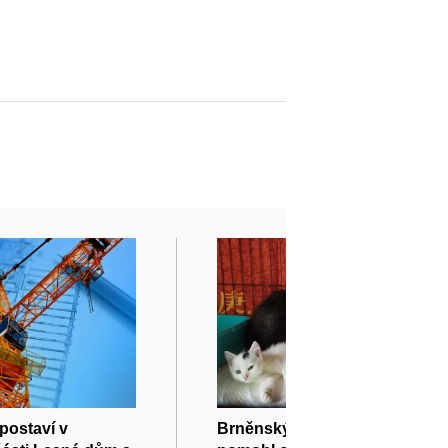
postaví v
Brněnský spolek Kryšpín