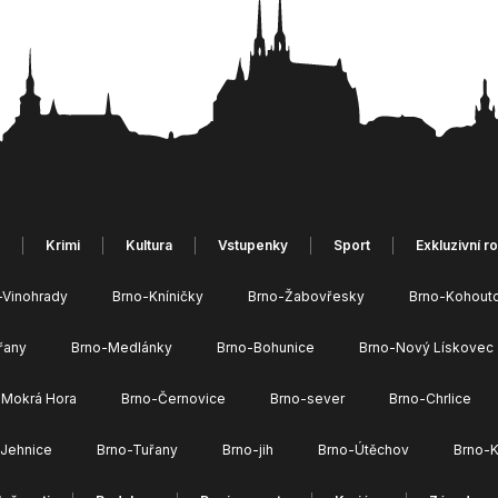
Krimi
Kultura
Vstupenky
Sport
Exkluzivní r
-Vinohrady
Brno-Kníničky
Brno-Žabovřesky
Brno-Kohout
řany
Brno-Medlánky
Brno-Bohunice
Brno-Nový Lískovec
 Mokrá Hora
Brno-Černovice
Brno-sever
Brno-Chrlice
-Jehnice
Brno-Tuřany
Brno-jih
Brno-Útěchov
Brno-K