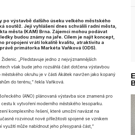
 po výstavbě dalšího úseku velkého městského
á soutěž. Její vyhlášení dnes schválili radní města,
ekta města (KAM) Brna. Zájemci mohou podávat
sledky budou známy na jaře. Cílem je najít koncept,
ropojení vrátí lokalitě kvalitu, atraktivitu a
 zprávě primátorka Markéta Vaňková (ODS).
 Židenic. „Představuje jedno z nejvýznamnějších
 letech však bude jeho rozsáhlá část dotčena výstavbou
 městského okruhu je v části Akátek navržen jako kopaný
ahům do terénu,“ řekla Vaňková.
a Bořeckého (ANO) plánovaná výstavba sice znamená pro
 cestu k vytvoření moderního městského lesoparku.
zení komplexního řešení, které umožní navázat na
časně rozvinout nové příležitosti spojené se vznikem
í využití může nabídnout jeho přesypaná část,“