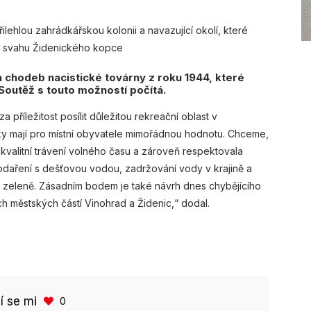
ilehlou zahrádkářskou kolonii a navazující okolí, které
ho svahu Židenického kopce
 chodeb nacistické továrny z roku 1944, které
Soutěž s touto možností počítá.
příležitost posílit důležitou rekreační oblast v
ky mají pro místní obyvatele mimořádnou hodnotu. Chceme,
 kvalitní trávení volného času a zároveň respektovala
odaření s dešťovou vodou, zadržování vody v krajině a
 zeleně. Zásadním bodem je také návrh dnes chybějícího
ch městských částí Vinohrad a Židenic,“ dodal.
bí se mi
0