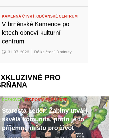
KAMENNÁ ČTVRŤ,
OBČANSKÉ CENTRUM
V brněnské Kamence po
letech obnoví kulturní
centrum
31. 07. 2026
Délka čtení: 3 minuty
EXKLUZIVNĚ PRO
BRŇANA
ROZHOVOR,
STAROSTA FILIP LEDER
Starosta Leder: Žabiny utváří
skvělá komunita, proto je to
příjemné místo pro život