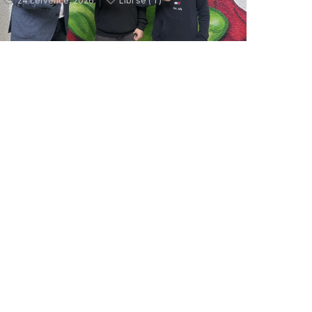
24 července, 2026
Líbí se (
1 )