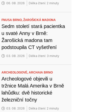
06. 08. 2026
Délka čtení: 2 minuty
FNUSA BRNO,
ŽAROŠICKÁ MADONA
Sedm století stará pacientka
u svaté Anny v Brně:
Žarošická madona tam
podstoupila CT vyšetření
03. 08. 2026
Délka čtení: 3 minuty
ARCHEOLOGOVÉ,
ARCHAIA BRNO
Archeologové objevili u
tržnice Malá Amerika v Brně
lahůdku: dvě historické
železniční točny
03. 08. 2026
Délka čtení: 2 minuty