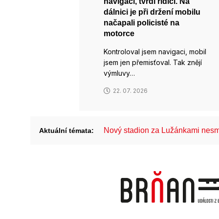
navigaci, tvrdí řidiči. Na
dálnici je při držení mobilu
načapali policisté na
motorce
Kontroloval jsem navigaci, mobil
jsem jen přemisťoval. Tak znějí
výmluvy…
22. 07. 2026
Nový stadion za Lužánkami nesm
Aktuální témata: