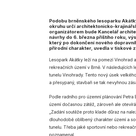
Podobu brněnského lesoparku Akátky
okruhu určí architektonicko-krajinářsk
organizátorem bude Kancelář archit
návrhy do 6. března příštího roku, vý
který po dokončení nového dopravního p
přírodní charakter, uvedla v tiskové
Lesopark Akátky leží na pomezí Vinohrad a
rekreačních území v Brně. V následujících
tunelu Vinohrady. Tento nový úsek velkého
a přesypaný, stavbaři se tak nevyhnou zás
Podle radního pro územní plánování Petr
území dočasnou zátěž, zároveň ale otevírá
„Zadání soutěže proto klade důraz na nale
dlouhodobě oblíbený charakter území a sou
tunelu. Třeba jaké sportovní nebo rekreačn
poznamenal.