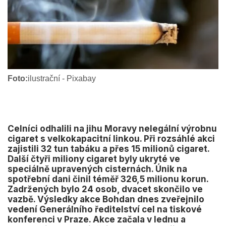
Foto:
ilustrační - Pixabay
Celníci odhalili na jihu Moravy nelegální výrobnu
cigaret s velkokapacitní linkou. Při rozsáhlé akci
zajistili 32 tun tabáku a přes 15 milionů cigaret.
Další čtyři miliony cigaret byly ukryté ve
speciálně upravených cisternách. Únik na
spotřební dani činil téměř 326,5 milionu korun.
Zadržených bylo 24 osob, dvacet skončilo ve
vazbě. Výsledky akce Bohdan dnes zveřejnilo
vedení Generálního ředitelství cel na tiskové
konferenci v Praze. Akce začala v lednu a