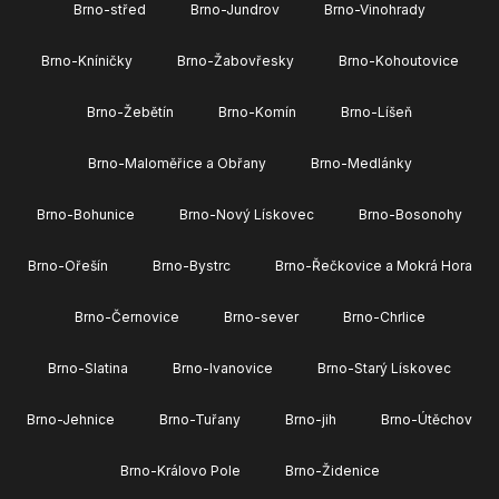
Brno-střed
Brno-Jundrov
Brno-Vinohrady
Brno-Kníničky
Brno-Žabovřesky
Brno-Kohoutovice
Brno-Žebětín
Brno-Komín
Brno-Líšeň
Brno-Maloměřice a Obřany
Brno-Medlánky
Brno-Bohunice
Brno-Nový Lískovec
Brno-Bosonohy
Brno-Ořešín
Brno-Bystrc
Brno-Řečkovice a Mokrá Hora
Brno-Černovice
Brno-sever
Brno-Chrlice
Brno-Slatina
Brno-Ivanovice
Brno-Starý Lískovec
Brno-Jehnice
Brno-Tuřany
Brno-jih
Brno-Útěchov
Brno-Královo Pole
Brno-Židenice