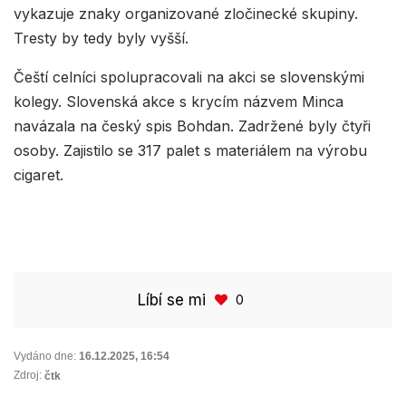
vykazuje znaky organizované zločinecké skupiny.
Tresty by tedy byly vyšší.
Čeští celníci spolupracovali na akci se slovenskými
kolegy. Slovenská akce s krycím názvem Minca
navázala na český spis Bohdan. Zadržené byly čtyři
osoby. Zajistilo se 317 palet s materiálem na výrobu
cigaret.
Líbí se mi
0
Vydáno dne:
16.12.2025
,
16:54
Zdroj:
čtk