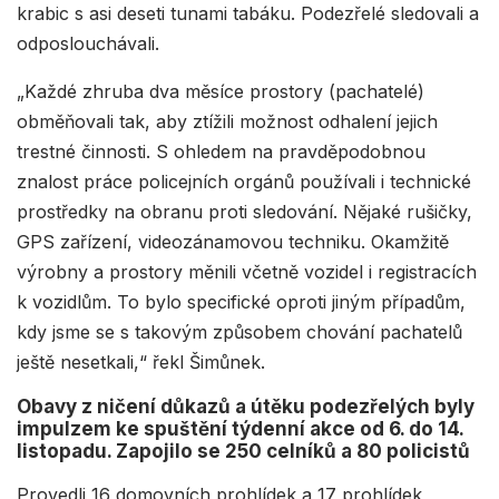
krabic s asi deseti tunami tabáku. Podezřelé sledovali a
odposlouchávali.
„Každé zhruba dva měsíce prostory (pachatelé)
obměňovali tak, aby ztížili možnost odhalení jejich
trestné činnosti. S ohledem na pravděpodobnou
znalost práce policejních orgánů používali i technické
prostředky na obranu proti sledování. Nějaké rušičky,
GPS zařízení, videozánamovou techniku. Okamžitě
výrobny a prostory měnili včetně vozidel i registracích
k vozidlům. To bylo specifické oproti jiným případům,
kdy jsme se s takovým způsobem chování pachatelů
ještě nesetkali,“ řekl Šimůnek.
Obavy z ničení důkazů a útěku podezřelých byly
impulzem ke spuštění týdenní akce od 6. do 14.
listopadu. Zapojilo se 250 celníků a 80 policistů
Provedli 16 domovních prohlídek a 17 prohlídek