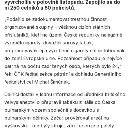
vyvrcholila v polovině listopadu. Zapojilo se do
ní 250 celníků a 80 policistů.
„Podařilo se zadokumentovat trestnou činnost
organizované skupiny – většinou cizích státních
příslušníků, kteří na území České republiky nelegálně
vyráběli cigarety, dováželi surový tabák,
přepracovávali jej a vyrobené cigarety dál distribuovali
do zemí Evropské unie. Rozsáhlost případu je nejvíce
patrná na počtu zadržených osob, kterých bylo 24,“
řekl ČTK ředitel sekce pátrání a dohledu Generálního
ředitelství cel Michal Šimůnek.
Celníci dostali v lednu informace od úředníka britského
velvyslanectví o přepravě tabáku z Itálie do Česka
bulharským vozem společně s dodávkou s
bulharskými dělníky. Začali prověřovat areál na
Vyškovsku, kde byly stroje, zdroj energie a palety