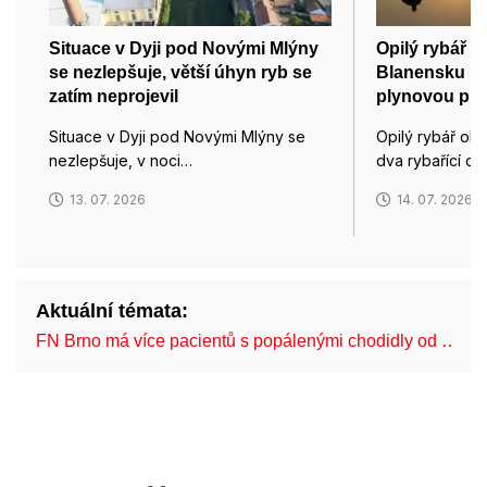
Situace v Dyji pod Novými Mlýny
Opilý rybář o
se nezlepšuje, větší úhyn ryb se
Blanensku ry
zatím neprojevil
plynovou pist
Situace v Dyji pod Novými Mlýny se
Opilý rybář oh
nezlepšuje, v noci…
dva rybařící ch
13. 07. 2026
14. 07. 2026
Aktuální témata:
FN Brno má více pacientů s popálenými chodidly od …