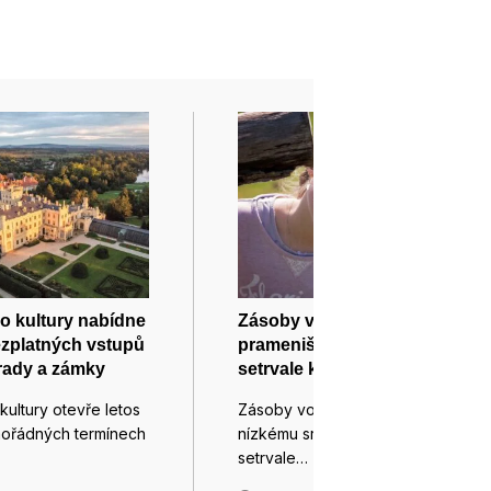
vo kultury nabídne
Zásoby vody pro Brno loni v
zplatných vstupů
prameništi v Březové
hrady a zámky
setrvale klesaly
 kultury otevře letos
Zásoby vody pro Brno loni kvůli
ořádných termínech
nízkému srážkovému úhrnu
setrvale…