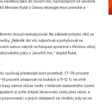
kou návštěvu také do Sovích hor, nacházejících se severně
ků Miroslav Kutal z Ústavu ekologie lesa Lesnické a
borníci dosud neanalyzovali. Na základě pohybu vlků se
ečky. „Několik dní vlci odpočívali a pohybovali se
rách samce natočit na fotopast společně s třínohou vlčicí,
dičovského páru z Javořích hor,“ doplnil Kutal.
h
i využívají především lesní prostředí: 77–78 procent
1–14 procent zmapovali na loukách a 11–12 % na orné
 trasy samce občas vedly v blízkosti zastavěného území.
ípadech si zvíře zřejmě zkracovalo cestu přes obce, a
ů pozorované i v jiných oblastech ve chvílích, kdy se ve