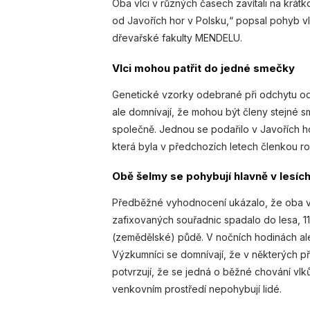
Oba vlci v různých časech zavítali na krát
od Javořích hor v Polsku,“ popsal pohyb vl
dřevařské fakulty MENDELU.
Vlci mohou patřit do jedné smečky
Genetické vzorky odebrané při odchytu od
ale domnívají, že mohou být členy stejné sm
společně. Jednou se podařilo v Javořích ho
která byla v předchozích letech členkou ro
Obě šelmy se pohybují hlavně v lesíc
Předběžné vyhodnocení ukázalo, že oba vlc
zafixovaných souřadnic spadalo do lesa, 1
(zemědělské) půdě. V nočních hodinách ale
Výzkumníci se domnívají, že v některých př
potvrzují, že se jedná o běžné chování vlk
venkovním prostředí nepohybují lidé.