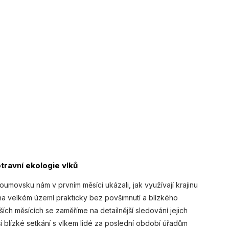
otravní ekologie vlků
roumovsku nám v prvním měsíci ukázali, jak využívají krajinu
a velkém území prakticky bez povšimnutí a blízkého
ších měsících se zaměříme na detailnější sledování jejich
ší blízké setkání s vlkem lidé za poslední období úřadům