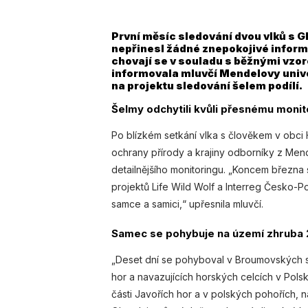
První měsíc sledování dvou vlků s 
nepřinesl žádné znepokojivé inform
chovají se v souladu s běžnými vzo
informovala mluvčí Mendelovy unive
na projektu sledování šelem podílí.
Šelmy odchytili kvůli přesnému monit
Po blízkém setkání vlka s člověkem v obci
ochrany přírody a krajiny odborníky z Men
detailnějšího monitoringu. „Koncem března 
projektů Life Wild Wolf a Interreg Česko-Po
samce a samici,“ upřesnila mluvčí.
Samec se pohybuje na území zhruba 
„Deset dní se pohyboval v Broumovských stě
hor a navazujících horských celcích v Pol
části Javořích hor a v polských pohořích,