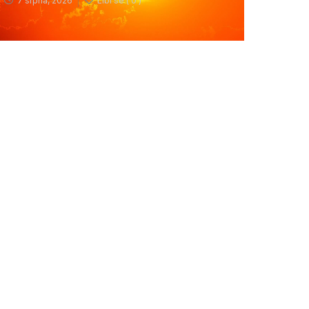
7 srpna, 2026
Líbí se (
0 )