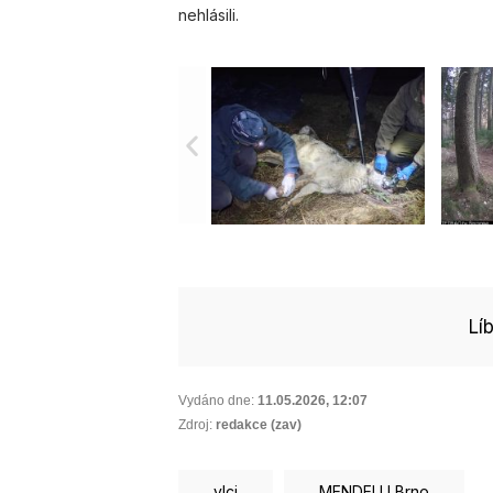
nehlásili.
Lí
Vydáno dne:
11.05.2026
,
12:07
Zdroj:
redakce (zav)
vlci
MENDELU Brno