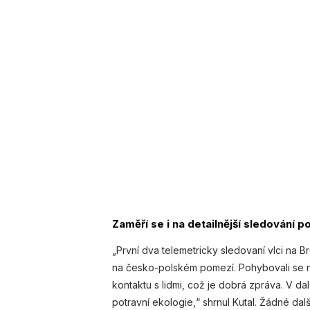
Zaměří se i na detailnější sledování p
„První dva telemetricky sledovaní vlci na B
na česko-polském pomezí. Pohybovali se n
kontaktu s lidmi, což je dobrá zpráva. V dal
potravní ekologie,“ shrnul Kutal. Žádné dal