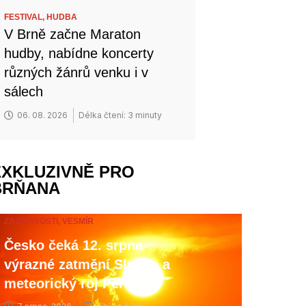
FESTIVAL,
HUDBA
V Brně začne Maraton
hudby, nabídne koncerty
různých žánrů venku i v
sálech
06. 08. 2026
Délka čtení: 3 minuty
EXKLUZIVNĚ PRO
BRŇANA
ZAJÍMAVOSTI,
VESMÍR
Česko čeká 12. srpna
výrazné zatmění Slunce a
meteorický roj Perseid