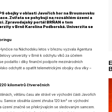
GPS obojky v oblasti Javořích hor na Broumovsku
ace. Zvířata se pohybují na rozsáhlém území a
rci. Zpravodajský portál BRŇAN o tom
rzity v Brně Karolína Podborská. Univerzita se
oringu
 Hynčice na Náchodsku letos v březnu vyzvala Agentura
delovy univerzity v Brně k odchytu vlků za účelem
se podařilo i díky finanční podpoře mezinárodních
lsko odchytit a opatřit telemetrickými obojky dva vlky –
220 kilometrů čtverečních
nách, většinu času ale strávil ve východní části Javořích
sku. Samice obsáhla území zhruba 120 km² ve východní
 na území značně se překrývajícím se sledovaným samcem.