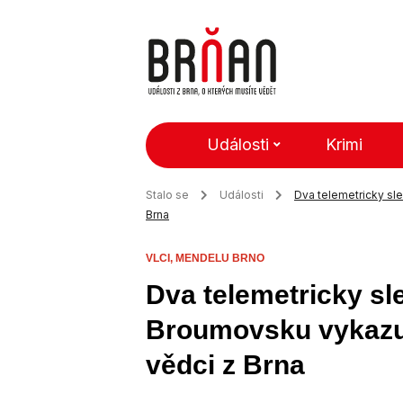
Události
Krimi
Stalo se
Události
Dva telemetricky sle
Brna
VLCI,
MENDELU BRNO
Dva telemetricky sl
Broumovsku vykazuj
vědci z Brna