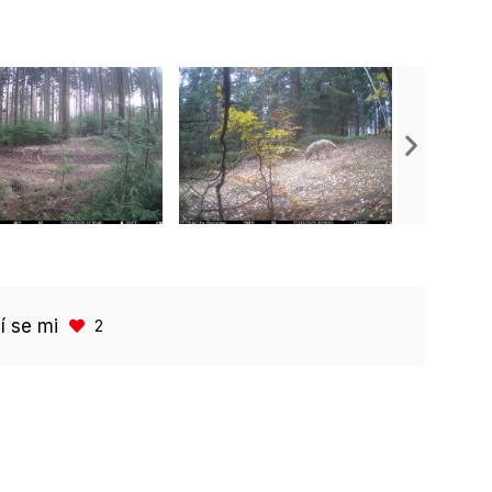
bí se mi
2