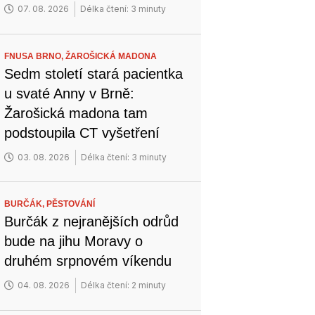
07. 08. 2026
Délka čtení: 3 minuty
FNUSA BRNO,
ŽAROŠICKÁ MADONA
Sedm století stará pacientka
u svaté Anny v Brně:
Žarošická madona tam
podstoupila CT vyšetření
03. 08. 2026
Délka čtení: 3 minuty
BURČÁK,
PĚSTOVÁNÍ
Burčák z nejranějších odrůd
bude na jihu Moravy o
druhém srpnovém víkendu
04. 08. 2026
Délka čtení: 2 minuty