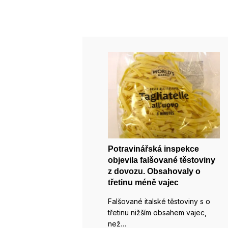
Potravinářská inspekce
objevila falšované těstoviny
z dovozu. Obsahovaly o
třetinu méně vajec
Falšované italské těstoviny s o
třetinu nižším obsahem vajec,
než…