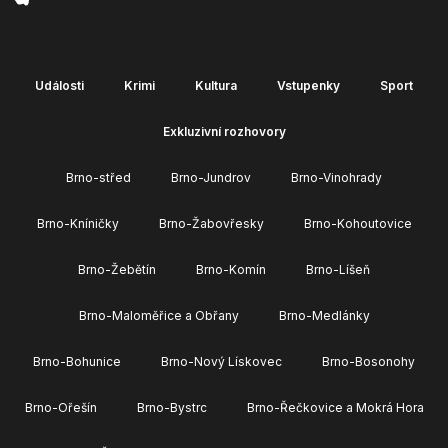
Události
Krimi
Kultura
Vstupenky
Sport
Exkluzivní rozhovory
Brno-střed
Brno-Jundrov
Brno-Vinohrady
Brno-Kníničky
Brno-Žabovřesky
Brno-Kohoutovice
Brno-Žebětín
Brno-Komín
Brno-Líšeň
Brno-Maloměřice a Obřany
Brno-Medlánky
Brno-Bohunice
Brno-Nový Lískovec
Brno-Bosonohy
Brno-Ořešín
Brno-Bystrc
Brno-Řečkovice a Mokrá Hora