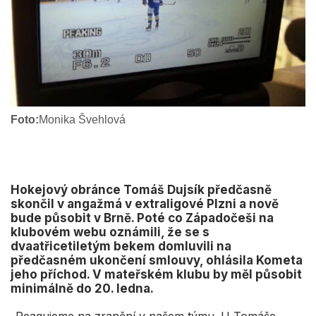
Foto:
Monika Švehlová
Hokejový obránce Tomáš Dujsík předčasně
skončil v angažmá v extraligové Plzni a nově
bude působit v Brně. Poté co Západočeši na
klubovém webu oznámili, že se s
dvaatřicetiletým bekem domluvili na
předčasném ukončení smlouvy, ohlásila Kometa
jeho příchod. V mateřském klubu by měl působit
minimálně do 20. ledna.
„Reagujeme na zranění v našem týmu. U Tomáše