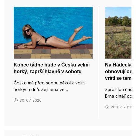
Konec týdne bude v Česku velmi
Na Hádecké p
horký, zaprší hlavně v sobotu
obnovují och
vrátí se tam i
Česko má před sebou několik velmi
horkých dnů. Zejména ve…
Zarostlou část
Brna chtějí och
30. 07. 2026
26. 07. 2026