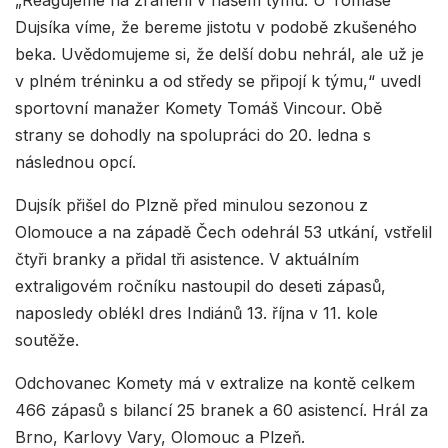
Dujsíka víme, že bereme jistotu v podobě zkušeného
beka. Uvědomujeme si, že delší dobu nehrál, ale už je
v plném tréninku a od středy se připojí k týmu,“ uvedl
sportovní manažer Komety Tomáš Vincour. Obě
strany se dohodly na spolupráci do 20. ledna s
následnou opcí.
Dujsík přišel do Plzně před minulou sezonou z
Olomouce a na západě Čech odehrál 53 utkání, vstřelil
čtyři branky a přidal tři asistence. V aktuálním
extraligovém ročníku nastoupil do deseti zápasů,
naposledy oblékl dres Indiánů 13. října v 11. kole
soutěže.
Odchovanec Komety má v extralize na kontě celkem
466 zápasů s bilancí 25 branek a 60 asistencí. Hrál za
Brno, Karlovy Vary, Olomouc a Plzeň.