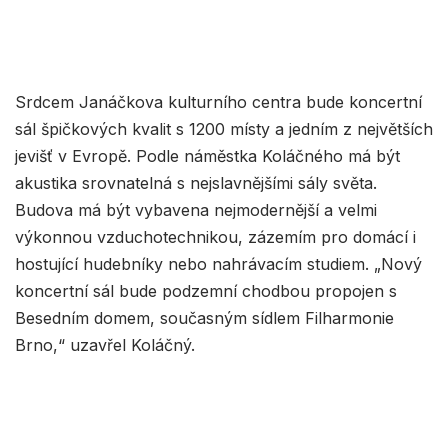
Srdcem Janáčkova kulturního centra bude koncertní
sál špičkových kvalit s 1200 místy a jedním z největších
jevišť v Evropě. Podle náměstka Koláčného má být
akustika srovnatelná s nejslavnějšími sály světa.
Budova má být vybavena nejmodernější a velmi
výkonnou vzduchotechnikou, zázemím pro domácí i
hostující hudebníky nebo nahrávacím studiem. „Nový
koncertní sál bude podzemní chodbou propojen s
Besedním domem, současným sídlem Filharmonie
Brno,“ uzavřel Koláčný.