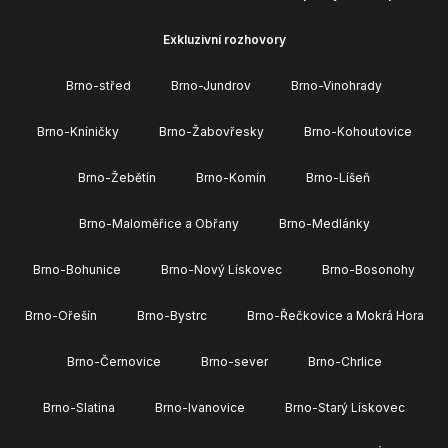
Exkluzivní rozhovory
Brno-střed
Brno-Jundrov
Brno-Vinohrady
Brno-Kníničky
Brno-Žabovřesky
Brno-Kohoutovice
Brno-Žebětín
Brno-Komín
Brno-Líšeň
Brno-Maloměřice a Obřany
Brno-Medlánky
Brno-Bohunice
Brno-Nový Lískovec
Brno-Bosonohy
Brno-Ořešín
Brno-Bystrc
Brno-Řečkovice a Mokrá Hora
Brno-Černovice
Brno-sever
Brno-Chrlice
Brno-Slatina
Brno-Ivanovice
Brno-Starý Lískovec