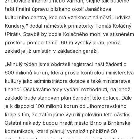
zhotovitele interiérů nebo varhan, stejně tak budeme
řešit finální úpravu blízkého okolí Janáčkova
kulturního centra, kde má vzniknout náměstí Ludvíka
Kundery,“ dodal náměstek primátorky Tomáš Koláčný
(Piráti). Stavbě by podle Koláčného mohl ve stísněném
prostoru pomoci téměř 60 m vysoký jeřáb, jehož
základ je již umístěn v základech garáží.
„Minulý týden jsme obdrželi registraci naší žádosti o
600 milionů korun, která prošla kontrolou ministerstva
kultury jako administrátora dotace a také ministerstva
financí. Očekáváme tedy vydání rozhodnutí, na jehož
základě bude stanoven plán čerpání této dotace. Dále
je k dispozici 100 milionů korun od Jihomoravského
kraje s tím, že zatím jsme využili polovinu této částky.
Ostatní náklady budou hradit město Brno a Brněnské
komunikace, které plánují vynaložit přibližně 50