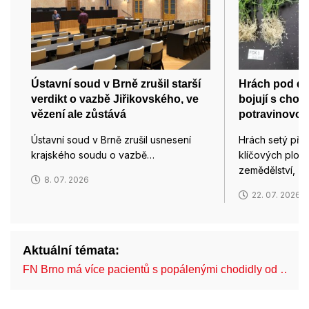
Ústavní soud v Brně zrušil starší
Hrách pod d
verdikt o vazbě Jiřikovského, ve
bojují s chor
vězení ale zůstává
potravinovou
Ústavní soud v Brně zrušil usnesení
Hrách setý pře
krajského soudu o vazbě…
klíčových plod
zemědělství, z
8. 07. 2026
22. 07. 2026
Aktuální témata:
FN Brno má více pacientů s popálenými chodidly od …