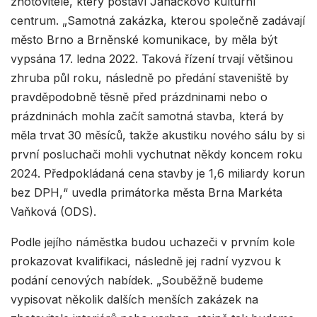
zhotovitele, který postaví Janáčkovo kulturní
centrum. „Samotná zakázka, kterou společně zadávají
město Brno a Brněnské komunikace, by měla být
vypsána 17. ledna 2022. Taková řízení trvají většinou
zhruba půl roku, následně po předání staveniště by
pravděpodobně těsně před prázdninami nebo o
prázdninách mohla začít samotná stavba, která by
měla trvat 30 měsíců, takže akustiku nového sálu by si
první posluchači mohli vychutnat někdy koncem roku
2024. Předpokládaná cena stavby je 1,6 miliardy korun
bez DPH,“ uvedla primátorka města Brna Markéta
Vaňková (ODS).
Podle jejího náměstka budou uchazeči v prvním kole
prokazovat kvalifikaci, následně jej radní vyzvou k
podání cenových nabídek. „Souběžně budeme
vypisovat několik dalších menších zakázek na