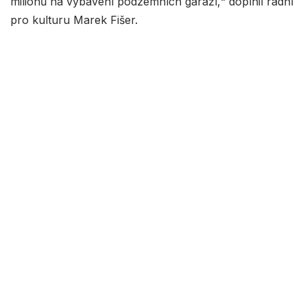
milionů na vybavení podzemních garáží,“ doplnil radní
pro kulturu Marek Fišer.