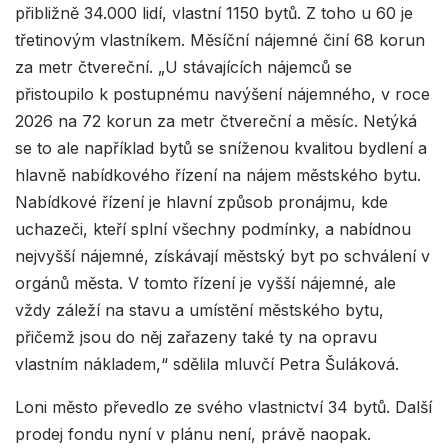
přibližně 34.000 lidí, vlastní 1150 bytů. Z toho u 60 je
třetinovým vlastníkem. Měsíční nájemné činí 68 korun
za metr čtvereční. „U stávajících nájemců se
přistoupilo k postupnému navýšení nájemného, v roce
2026 na 72 korun za metr čtvereční a měsíc. Netýká
se to ale například bytů se sníženou kvalitou bydlení a
hlavně nabídkového řízení na nájem městského bytu.
Nabídkové řízení je hlavní způsob pronájmu, kde
uchazeči, kteří splní všechny podmínky, a nabídnou
nejvyšší nájemné, získávají městský byt po schválení v
orgánů města. V tomto řízení je vyšší nájemné, ale
vždy záleží na stavu a umístění městského bytu,
přičemž jsou do něj zařazeny také ty na opravu
vlastním nákladem,“ sdělila mluvčí Petra Šuláková.
Loni město převedlo ze svého vlastnictví 34 bytů. Další
prodej fondu nyní v plánu není, právě naopak.