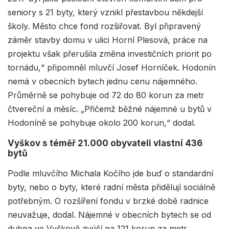
seniory s 21 byty, který vznikl přestavbou někdejší
školy. Město chce fond rozšiřovat. Byl připravený
záměr stavby domu v ulici Horní Plesová, práce na
projektu však přerušila změna investičních priorit po
tornádu,“ připomněl mluvčí Josef Horníček. Hodonín
nemá v obecních bytech jednu cenu nájemného.
Průměrně se pohybuje od 72 do 80 korun za metr
čtvereční a měsíc. „Přičemž běžné nájemné u bytů v
Hodoníně se pohybuje okolo 200 korun,“ dodal.
Vyškov s téměř 21.000 obyvateli vlastní 436
bytů
Podle mluvčího Michala Kočího jde buď o standardní
byty, nebo o byty, které radní města přidělují sociálně
potřebným. O rozšíření fondu v brzké době radnice
neuvažuje, dodal. Nájemné v obecních bytech se od
dubna ve Vyškově zvýší na 121 korun za metr