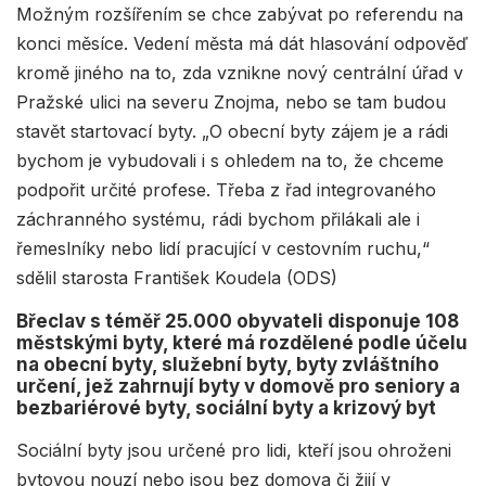
Možným rozšířením se chce zabývat po referendu na
konci měsíce. Vedení města má dát hlasování odpověď
kromě jiného na to, zda vznikne nový centrální úřad v
Pražské ulici na severu Znojma, nebo se tam budou
stavět startovací byty. „O obecní byty zájem je a rádi
bychom je vybudovali i s ohledem na to, že chceme
podpořit určité profese. Třeba z řad integrovaného
záchranného systému, rádi bychom přilákali ale i
řemeslníky nebo lidí pracující v cestovním ruchu,“
sdělil starosta František Koudela (ODS)
Břeclav s téměř 25.000 obyvateli disponuje 108
městskými byty, které má rozdělené podle účelu
na obecní byty, služební byty, byty zvláštního
určení, jež zahrnují byty v domově pro seniory a
bezbariérové byty, sociální byty a krizový byt
Sociální byty jsou určené pro lidi, kteří jsou ohroženi
bytovou nouzí nebo jsou bez domova či žijí v