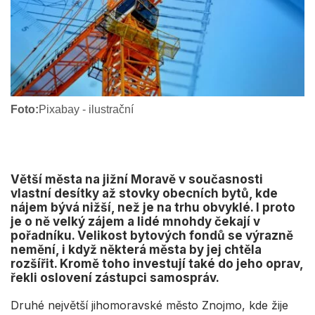
Foto:
Pixabay - ilustrační
Větší města na jižní Moravě v současnosti
vlastní desítky až stovky obecních bytů, kde
nájem bývá nižší, než je na trhu obvyklé. I proto
je o ně velký zájem a lidé mnohdy čekají v
pořadníku. Velikost bytových fondů se výrazně
nemění, i když některá města by jej chtěla
rozšířit. Kromě toho investují také do jeho oprav,
řekli oslovení zástupci samospráv.
Druhé největší jihomoravské město Znojmo, kde žije