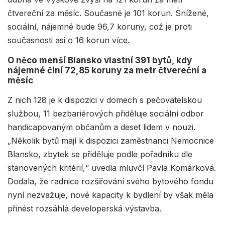
čtvereční za měsíc. Současné je 101 korun. Snížené,
sociální, nájemné bude 96,7 koruny, což je proti
současnosti asi o 16 korun více.
O něco menší Blansko vlastní 391 bytů, kdy
nájemné činí 72,85 koruny za metr čtvereční a
měsíc
Z nich 128 je k dispozici v domech s pečovatelskou
službou, 11 bezbariérových přiděluje sociální odbor
handicapovaným občanům a deset lidem v nouzi.
„Několik bytů mají k dispozici zaměstnanci Nemocnice
Blansko, zbytek se přiděluje podle pořadníku dle
stanovených kritérií,“ uvedla mluvčí Pavla Komárková.
Dodala, že radnice rozšiřování svého bytového fondu
nyní nezvažuje, nové kapacity k bydlení by však měla
přinést rozsáhlá developerská výstavba.