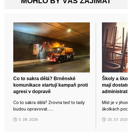
MOHLO BY VÁS ZAJÍMAT
Co to sakra dělá? Brněnské
Školy a školk
komunikace startují kampaň proti
mají dostatek 
agresi v dopravě
administrativ
Co to sakra dělá? Zrovna teď to tady
Míst je v jihom
budou opravovat……
školkách podle 
5. 08. 2026
20. 07. 2026