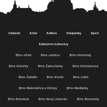
Události
Krimi
Kultura
Vstupenky
Sport
Exkluzivní rozhovory
Brno-střed
Brno-Jundrov
Brno-Vinohrady
Brno-Kníničky
Brno-Žabovřesky
Brno-Kohoutovice
Brno-Žebětín
Brno-Komín
Brno-Líšeň
Brno-Maloměřice a Obřany
Brno-Medlánky
Brno-Bohunice
Brno-Nový Lískovec
Brno-Bosonohy