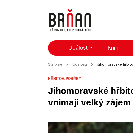
Události
Krimi
Stalo se
Události
Jihomoravské hřbitov
HŘBITOV,
POHŘBY
Jihomoravské hřbito
vnímají velký zájem