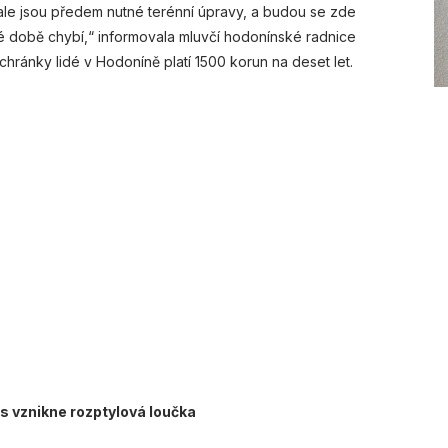
ale jsou předem nutné terénní úpravy, a budou se zde
é době chybí,“ informovala mluvčí hodonínské radnice
hránky lidé v Hodoníně platí 1500 korun na deset let.
s vznikne rozptylová loučka