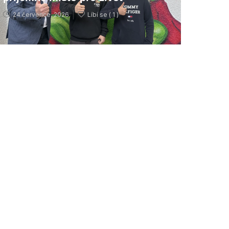
24 července, 2026
Líbí se (
1 )