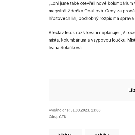
„Loni jsme také otevřeli nové kolumbárium v
magistrát Zdeňka Obalilová. Ceny za pron
hřbitovech liší, podrobný rozpis má správa
Břeclav letos rozšiřování neplánuje. „V roc
místa, kolumbárium a vsypovou loučku. Mís
Ivana Solaříková.
Lí
Vydáno dne:
31.03.2023
,
13:00
Zdroj:
ČTK