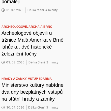
pomaleji
31. 07. 2026
Délka čtení: 4 minuty
ARCHEOLOGOVÉ,
ARCHAIA BRNO
Archeologové objevili u
tržnice Malá Amerika v Brně
lahůdku: dvě historické
železniční točny
03. 08. 2026
Délka čtení: 2 minuty
HRADY A ZÁMKY,
VSTUP ZDARMA
Ministerstvo kultury nabídne
dva dny bezplatných vstupů
na státní hrady a zámky
30. 07. 2026
Délka čtení: 3 minuty