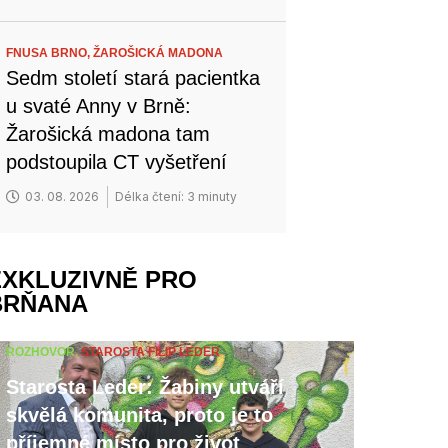
FNUSA BRNO,
ŽAROŠICKÁ MADONA
Sedm století stará pacientka
u svaté Anny v Brně:
Žarošická madona tam
podstoupila CT vyšetření
03. 08. 2026
Délka čtení: 3 minuty
EXKLUZIVNĚ PRO
BRŇANA
ROZHOVOR,
STAROSTA FILIP LEDER
Starosta Leder: Žabiny utváří
skvělá komunita, proto je to
příjemné místo pro život