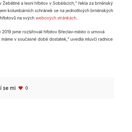
 Žebětíně a lesní hřbitov v Soběšicích,“ řekla za brněnský
ájem kolumbárních schránek se na jednotlivých brněnských
 hřbitovů na svých
webových stránkách
.
e 2019 jsme rozšiřovali hřbitov Břeclav-město o urnová
t máme v současné době dostatek,“ uvedla mluvčí radnice
bí se mi
0