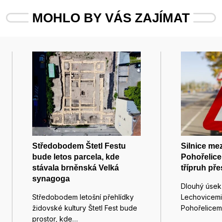
MOHLO BY VÁS ZAJÍMAT
Středobodem Štetl Festu
Silnice me
bude letos parcela, kde
Pohořelice
stávala brněnská Velká
třípruh pře
synagoga
Dlouhý úsek 
Středobodem letošní přehlídky
Lechovicemi
židovské kultury Štetl Fest bude
Pohořelicem
prostor, kde…