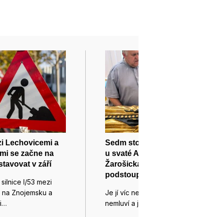
zi Lechovicemi a
Sedm století stará pacientka
mi se začne na
u svaté Anny v Brně:
stavovat v září
Žarošická madona tam
podstoupila CT vyšetření
silnice I/53 mezi
 na Znojemsku a
Je jí víc než sedm set let,
i…
nemluví a je…