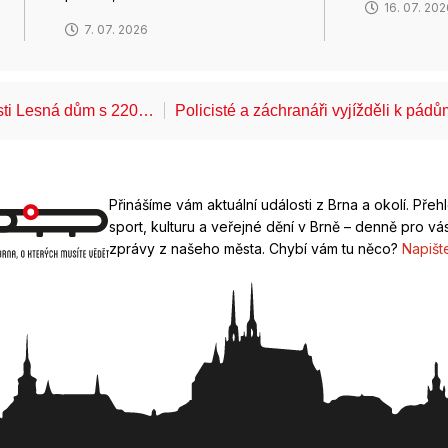
16. 07. 20
7. 07. 2026
ásti Lesná dům s 220…
Policisté a záchranáři vyjížděli k pád
Přinášíme vám aktuální události z Brna a okolí. Přeh
sport, kulturu a veřejné dění v Brně – denně pro vás
zprávy z našeho města. Chybí vám tu něco?
Napišt