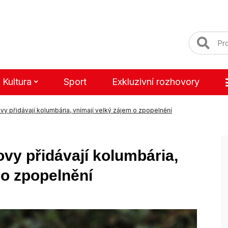
Kultura
Sport
Exkluzivní rozhovory
y přidávají kolumbária, vnímají velký zájem o zpopelnění
vy přidávají kolumbária,
 o zpopelnění