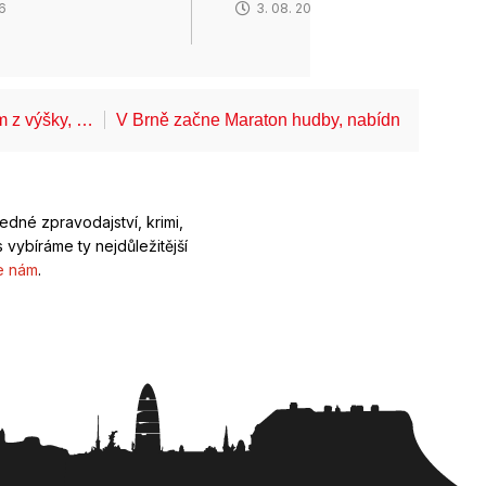
26
3. 08. 2026
ům z výšky, …
V Brně začne Maraton hudby, nabídne koncerty
ledné zpravodajství, krimi,
 vybíráme ty nejdůležitější
e nám
.