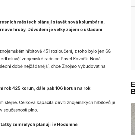
resních městech plánují stavět nová kolumbária,
 urnové hroby. Důvodem je velký zájem o ukládání
m znojemském hřbitově 451 rozloučení, z toho bylo jen 68
edl mluvčí znojemské radnice Pavel Kovařík. Nová
oslední době nejžádanější, chce Znojmo vybudovat na
í rok 425 korun, dále pak 106 korun na rok
m stejné. Celková kapacita devíti znojemských hřbitovů je
 v současnosti plno.
tatky zemřelých plánují i v Hodoníně