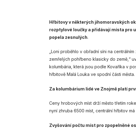
Hřbitovy v některých jihomoravských ok
rozptylové loučky a přidávají místa pro
popela zesnulých
.
„Loni proběhlo v obřadní síni na centrální
zemřelých pohřbeno klasicky do země,“ uv
kolumbária, která jsou podle Kovaříka v p
hřbitově Malá Louka ve spodní části města.
Za kolumbárium lidé ve Znojmě platí prvn
Ceny hrobových míst drží město třetím roke
nyní zhruba 6500 míst, centrální hřbitov má
Zvyšování počtu míst pro zpopelněné os