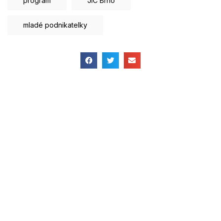
program
JIC Brno
mladé podnikatelky