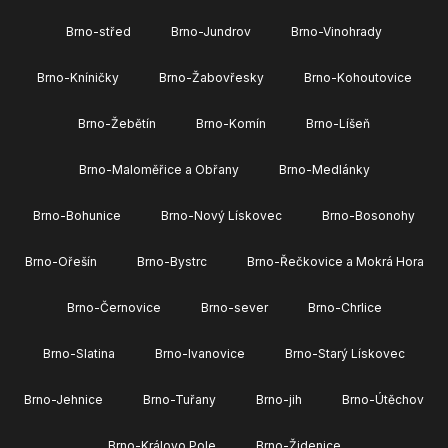
Brno-střed
Brno-Jundrov
Brno-Vinohrady
Brno-Kníničky
Brno-Žabovřesky
Brno-Kohoutovice
Brno-Žebětín
Brno-Komín
Brno-Líšeň
Brno-Maloměřice a Obřany
Brno-Medlánky
Brno-Bohunice
Brno-Nový Lískovec
Brno-Bosonohy
Brno-Ořešín
Brno-Bystrc
Brno-Řečkovice a Mokrá Hora
Brno-Černovice
Brno-sever
Brno-Chrlice
Brno-Slatina
Brno-Ivanovice
Brno-Starý Lískovec
Brno-Jehnice
Brno-Tuřany
Brno-jih
Brno-Útěchov
Brno-Královo Pole
Brno-Židenice