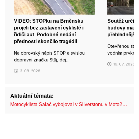
VIDEO: STOPku na Brněnsku
Soutěž určil
projeli bez zastavení cyklisté i
budovy magis
řidiči aut. Podobné nedání
přehlednější 
přednosti skončilo tragédií
Otevřenou stavb
Na obrovský nápis STOP a svislou
vodním prvkem
dopravní značku Stůj, dej…
16. 07. 2026
3. 08. 2026
Aktuální témata:
Motocyklista Salač vybojoval v Silverstonu v Moto2…
FN