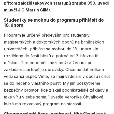
přitom založili takových startupů zhruba 350, uvedl
mluvčí JIC Martin Gillár.
Studentky se mohou do programu přihlásit do
18. února
Program je určený především pro studentky
magisterských a doktorských oborů na brněnských
univerzitách, přihlásit se mohou do 18. února. Je
rozdělený do šesti bloků a potrvá od 7. března tři
měsíce. „Ten nepoměr mezi muži a ženami při
zakládání startupů je obrovský. Chceme dát holkám
větší šanci uspět. Víme, že mají vzdělání v oboru i chuť
se do něčeho vlastního pustit. My jim poskytneme
bezpečný prostor, kde získají podnikatelské základy a
také víru v sebe sama,“ uvedla Veronika Chválková,
která má rozvojový program na starosti.
Chceme mladé ženy inspirovat, říká Chválková