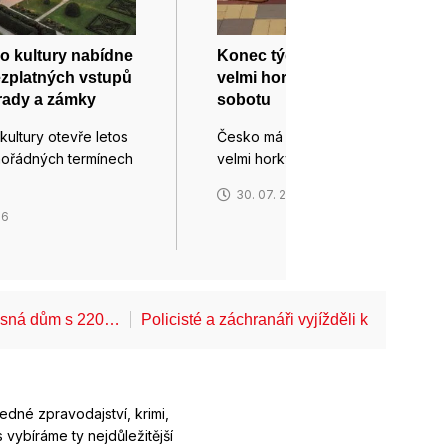
vo kultury nabídne
Konec týdne bude v Česku
zplatných vstupů
velmi horký, zaprší hlavně v
hrady a zámky
sobotu
 kultury otevře letos
Česko má před sebou několik
ořádných termínech
velmi horkých dnů. Zejména ve…
30. 07. 2026
26
Lesná dům s 220…
Policisté a záchranáři vyjížděli k pádům z 
ledné zpravodajství, krimi,
 vybíráme ty nejdůležitější