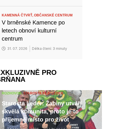
KAMENNÁ ČTVRŤ,
OBČANSKÉ CENTRUM
V brněnské Kamence po
letech obnoví kulturní
centrum
31. 07. 2026
Délka čtení: 3 minuty
EXKLUZIVNĚ PRO
BRŇANA
ROZHOVOR,
STAROSTA FILIP LEDER
Starosta Leder: Žabiny utváří
skvělá komunita, proto je to
příjemné místo pro život