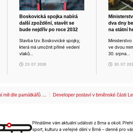
Boskovická spojka nabírá
Ministerst
další zpoždění, stavět se
dva dny be
bude nejdřív po roce 2032
na státní 
Stavba tzv. Boskovické spojky,
Ministerstvo
která má umožnit přímé vedení
ve dvou mim
vlaků…
30. srpna…
23. 07. 2026
30. 07. 20
í mít dle památkářů …
Developer postaví v brněnské části 
Přinášíme vám aktuální události z Brna a okolí. Přeh
sport, kulturu a veřejné dění v Brně – denně pro vás