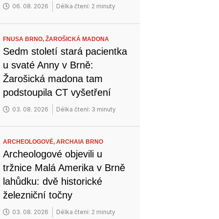
06. 08. 2026
Délka čtení: 2 minuty
FNUSA BRNO,
ŽAROŠICKÁ MADONA
Sedm století stará pacientka
u svaté Anny v Brně:
Žarošická madona tam
podstoupila CT vyšetření
03. 08. 2026
Délka čtení: 3 minuty
ARCHEOLOGOVÉ,
ARCHAIA BRNO
Archeologové objevili u
tržnice Malá Amerika v Brně
lahůdku: dvě historické
železniční točny
03. 08. 2026
Délka čtení: 2 minuty