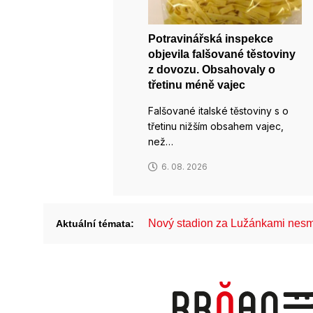
Potravinářská inspekce
objevila falšované těstoviny
z dovozu. Obsahovaly o
třetinu méně vajec
Falšované italské těstoviny s o
třetinu nižším obsahem vajec,
než…
6. 08. 2026
Nový stadion za Lužánkami nesm
Aktuální témata: