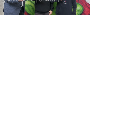
24 července, 2026
Líbí se (
1 )