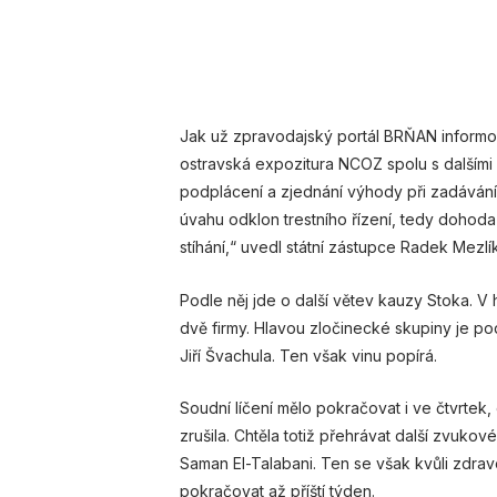
Jak už zpravodajský portál BRŇAN informov
ostravská expozitura NCOZ spolu s dalšími 
podplácení a zjednání výhody při zadáván
úvahu odklon trestního řízení, tedy dohoda
stíhání,“ uvedl státní zástupce Radek Mezlík
Podle něj jde o další větev kauzy Stoka. V h
dvě firmy. Hlavou zločinecké skupiny je po
Jiří Švachula. Ten však vinu popírá.
Soudní líčení mělo pokračovat i ve čtvrte
zrušila. Chtěla totiž přehrávat další zvuk
Saman El-Talabani. Ten se však kvůli zdrav
pokračovat až příští týden.