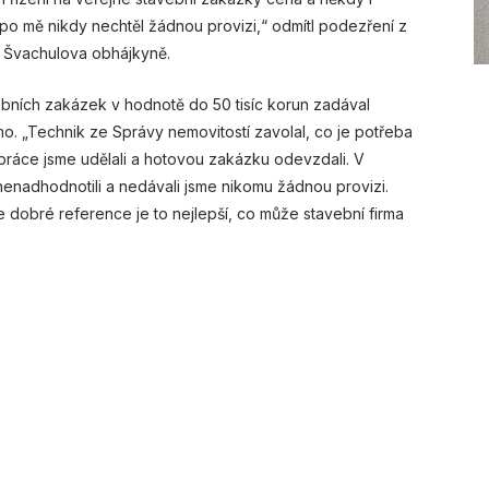
o mě nikdy nechtěl žádnou provizi,“ odmítl podezření z
a Švachulova obhájkyně.
ebních zakázek v hodnotě do 50 tisíc korun zadával
mo. „Technik ze Správy nemovitostí zavolal, co je potřeba
é práce jsme udělali a hotovou zakázku odevzdali. V
enadhodnotili a nedávali jsme nikomu žádnou provizi.
 dobré reference je to nejlepší, co může stavební firma