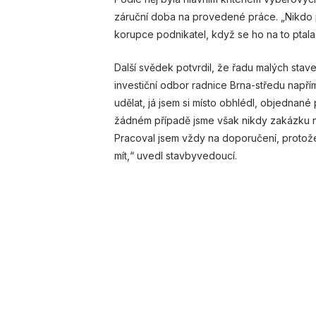
záruční doba na provedené práce. „Nikdo p
korupce podnikatel, když se ho na to ptal
Další svědek potvrdil, že řadu malých stav
investiční odbor radnice Brna-středu napří
udělat, já jsem si místo obhlédl, objednan
žádném případě jsme však nikdy zakázku n
Pracoval jsem vždy na doporučení, protože
mít,“ uvedl stavbyvedoucí.