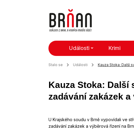
Události
Krimi
Stalo se
Události
Kauza Stoka: Další 
Kauza Stoka: Další 
zadávání zakázek a 
U Krajského soudu v Brně vypovídali ve stř
zadávání zakázek a výběrová řízení na Brn