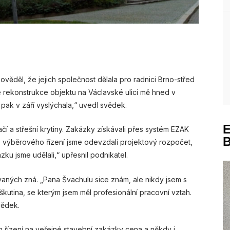
ověděl, že jejich společnost dělala pro radnici Brno-střed
e rekonstrukce objektu na Václavské ulici mě hned v
 pak v září vyslýchala,“ uvedl svědek.
čí a střešní krytiny. Zakázky získávali přes systém EZAK
o výběrového řízení jsme odevzdali projektový rozpočet,
zku jsme udělali,“ upřesnil podnikatel.
aných zná. „Pana Švachulu sice znám, ale nikdy jsem s
škutina, se kterým jsem měl profesionální pracovní vztah.
vědek.
h řízení na veřejné stavební zakázky cena a někdy i