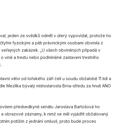
al, jeden ze svědků odmítl v úterý vypovídat, protože ho
čtyřmi fyzickými a pěti právnickými osobami obvinila z
í veřejných zakázek. „U všech obviněných připadá v
 o vině a trestu nebo podmíněné zastavení trestního
.
lavní větvi od loňského září čelí u soudu obžalobě 11 lidí a
dle Mezlíka bývalý místostarosta Brna-středu za hnutí ANO
k, ovšem předsedkyně senátu Jaroslava Bartošová ho
ové a obrazové záznamy, k nimž se měl vyjádřit obžalovaný
otním potížím z jednání omluvil, proto bude proces