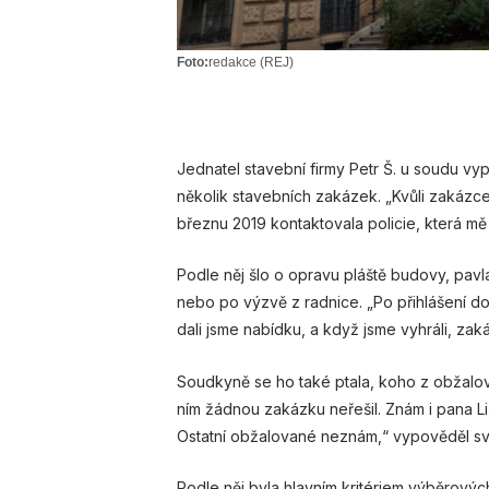
Foto:
redakce (REJ)
Jednatel stavební firmy Petr Š. u soudu vyp
několik stavebních zakázek. „Kvůli zakázc
březnu 2019 kontaktovala policie, která mě
Podle něj šlo o opravu pláště budovy, pavla
nebo po výzvě z radnice. „Po přihlášení d
dali jsme nabídku, a když jsme vyhráli, zaká
Soudkyně se ho také ptala, koho z obžalov
ním žádnou zakázku neřešil. Znám i pana Li
Ostatní obžalované neznám,“ vypověděl s
Podle něj byla hlavním kritériem výběrovýc