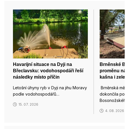
Havarijní situace na Dyji na
Brněnské Bo
Břeclavsku: vodohospodáři řeší
proměnu námě
následky místo příčin
kašna i zeleň
Letošní úhyny ryb v Dyji na jihu Moravy
Brněnská měst
podle vodohospodářů…
dokončila po n
Bosonožskéh
15. 07. 2026
4. 08. 2026