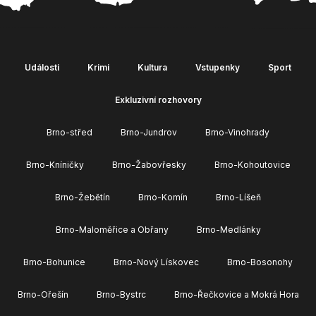
Události
Krimi
Kultura
Vstupenky
Sport
Exkluzivní rozhovory
Brno-střed
Brno-Jundrov
Brno-Vinohrady
Brno-Kníničky
Brno-Žabovřesky
Brno-Kohoutovice
Brno-Žebětín
Brno-Komín
Brno-Líšeň
Brno-Maloměřice a Obřany
Brno-Medlánky
Brno-Bohunice
Brno-Nový Lískovec
Brno-Bosonohy
Brno-Ořešín
Brno-Bystrc
Brno-Řečkovice a Mokrá Hora