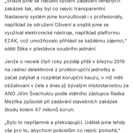
„Snažili jsme se nastavit systém zadávání veřejných
zakázek tak, aby byl co nejvíc transparentní.
Nastavený systém jsme konzultovali i s profesionály,
například ze sdružení Oživení a snažili jsme se
využívat elektronické nástroje, například platformu
EZAK, což umožňovalo přihlásit se každému zájemci,“
sdělil Štika v přestávce soudního jednání.
Jenže o necelé čtyři roky později přišli v březnu 2019
na radnici detektivové z protikorupční jednotky a
začali zatýkat a rozplétat korupční kauzu, v níž měli
obžalovaní v čele s dnes již bývalým místostarostou za
ANO Jiřím Švachulou podle státního zástupce Radka
Mezlíka způsobit při zadávání stavebních zakázek
škodu kolem 47 milionů korun.
„Bylo to nepříjemné a překvapující. Udělali jsme tehdy
vše pro to, abychom policistům co nejvíc pomohli,“