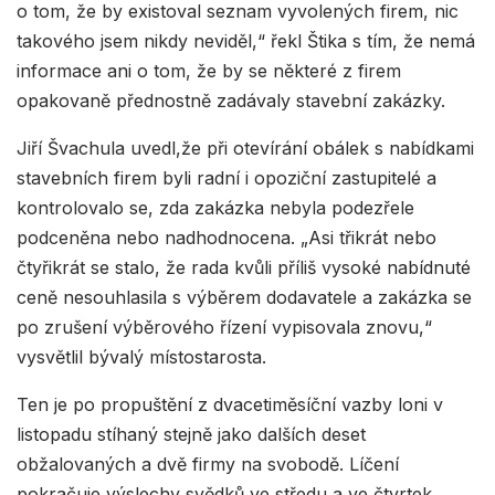
o tom, že by existoval seznam vyvolených firem, nic
takového jsem nikdy neviděl,“ řekl Štika s tím, že nemá
informace ani o tom, že by se některé z firem
opakovaně přednostně zadávaly stavební zakázky.
Jiří Švachula uvedl,že při otevírání obálek s nabídkami
stavebních firem byli radní i opoziční zastupitelé a
kontrolovalo se, zda zakázka nebyla podezřele
podceněna nebo nadhodnocena. „Asi třikrát nebo
čtyřikrát se stalo, že rada kvůli příliš vysoké nabídnuté
ceně nesouhlasila s výběrem dodavatele a zakázka se
po zrušení výběrového řízení vypisovala znovu,“
vysvětlil bývalý místostarosta.
Ten je po propuštění z dvacetiměsíční vazby loni v
listopadu stíhaný stejně jako dalších deset
obžalovaných a dvě firmy na svobodě. Líčení
pokračuje výslechy svědků ve středu a ve čtvrtek.