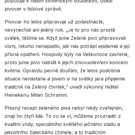
poputuje k našim slovenským sousedům, uvedl
pivovar v tiskové zprávě.
Pivovar ho letos připravuje už pošestnácté,
nevynechal ani jediný rok. „Je to pro nás prostě
svátek, těšíme se. Když jsme Zelené pivo připravovali
vloni, nikoho nenapadlo, jak nás potrápí epidemie a její
přísná opatření. Hospody byly na Velikonoce zavřené,
proto jsme pivo nabídli k jejich znovuotevření koncem
května. Opravdu pevně doufám, že letos podobná
situace nenastane a pivem si na svátky jara připijeme
tradičně na Zelený čtvrtek,“ uvedl výkonný ředitel
Heinekenu Milan Schramm.
Přesný recept zeleného piva nebyl nikdy zveřejněn,
znají ho čtyři lidé. To co se ví, můžeme prozradit: z
kvalitní vody, speciálního světlého ječného sladu a
jakostního žateckého chmele, a to tradičním