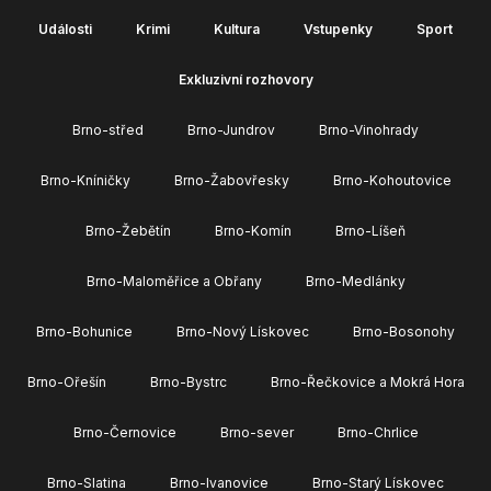
Události
Krimi
Kultura
Vstupenky
Sport
Exkluzivní rozhovory
Brno-střed
Brno-Jundrov
Brno-Vinohrady
Brno-Kníničky
Brno-Žabovřesky
Brno-Kohoutovice
Brno-Žebětín
Brno-Komín
Brno-Líšeň
Brno-Maloměřice a Obřany
Brno-Medlánky
Brno-Bohunice
Brno-Nový Lískovec
Brno-Bosonohy
Brno-Ořešín
Brno-Bystrc
Brno-Řečkovice a Mokrá Hora
Brno-Černovice
Brno-sever
Brno-Chrlice
Brno-Slatina
Brno-Ivanovice
Brno-Starý Lískovec