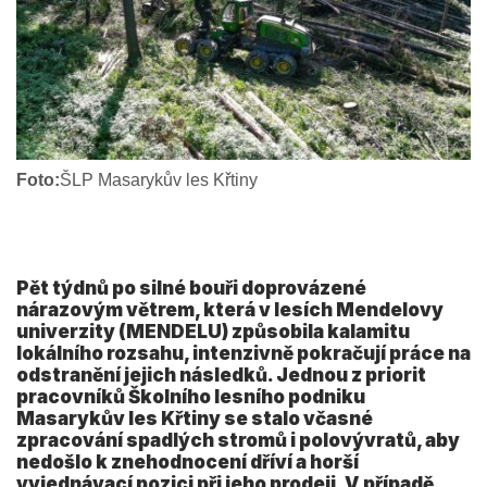
Foto:
ŠLP Masarykův les Křtiny
Pět týdnů po silné bouři doprovázené
nárazovým větrem, která v lesích Mendelovy
univerzity (MENDELU) způsobila kalamitu
lokálního rozsahu, intenzivně pokračují práce na
odstranění jejich následků. Jednou z priorit
pracovníků Školního lesního podniku
Masarykův les Křtiny se stalo včasné
zpracování spadlých stromů i polovývratů, aby
nedošlo k znehodnocení dříví a horší
vyjednávací pozici při jeho prodeji. V případě