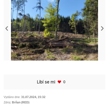
Líbí se mi
0
Vydáno dne:
31.07.2024
,
15:32
Zdroj:
Brňan (RED)