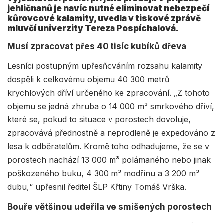
jehličnanů je navíc nutné eliminovat nebezpečí
kůrovcové kalamity, uvedla v tiskové zprávě
mluvčí univerzity Tereza Pospíchalová.
Musí zpracovat přes 40 tisíc kubíků dřeva
Lesníci postupným upřesňováním rozsahu kalamity
dospěli k celkovému objemu 40 300 metrů
krychlových dříví určeného ke zpracování. „Z tohoto
objemu se jedná zhruba o 14 000 m³ smrkového dříví,
které se, pokud to situace v porostech dovoluje,
zpracovává přednostně a neprodleně je expedováno z
lesa k odběratelům. Kromě toho odhadujeme, že se v
porostech nachází 13 000 m³ polámaného nebo jinak
poškozeného buku, 4 300 m³ modřínu a 3 200 m³
dubu,“ upřesnil ředitel ŠLP Křtiny Tomáš Vrška.
Bouře většinou udeřila ve smíšených porostech