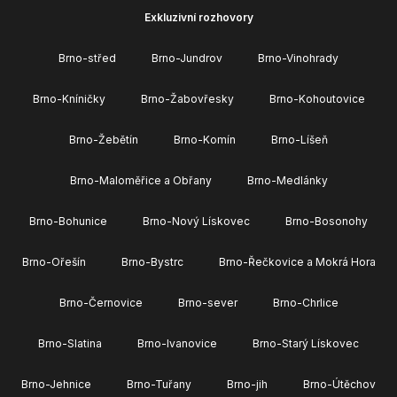
Exkluzivní rozhovory
Brno-střed
Brno-Jundrov
Brno-Vinohrady
Brno-Kníničky
Brno-Žabovřesky
Brno-Kohoutovice
Brno-Žebětín
Brno-Komín
Brno-Líšeň
Brno-Maloměřice a Obřany
Brno-Medlánky
Brno-Bohunice
Brno-Nový Lískovec
Brno-Bosonohy
Brno-Ořešín
Brno-Bystrc
Brno-Řečkovice a Mokrá Hora
Brno-Černovice
Brno-sever
Brno-Chrlice
Brno-Slatina
Brno-Ivanovice
Brno-Starý Lískovec
Brno-Jehnice
Brno-Tuřany
Brno-jih
Brno-Útěchov