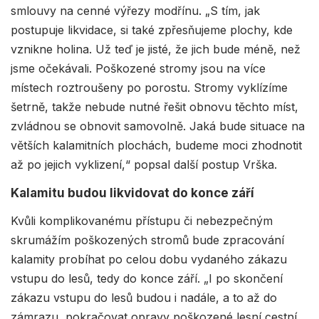
smlouvy na cenné výřezy modřínu. „S tím, jak
postupuje likvidace, si také zpřesňujeme plochy, kde
vznikne holina. Už teď je jisté, že jich bude méně, než
jsme očekávali. Poškozené stromy jsou na více
místech roztroušeny po porostu. Stromy vyklízíme
šetrně, takže nebude nutné řešit obnovu těchto míst,
zvládnou se obnovit samovolně. Jaká bude situace na
větších kalamitních plochách, budeme moci zhodnotit
až po jejich vyklizení,“ popsal další postup Vrška.
Kalamitu budou likvidovat do konce září
Kvůli komplikovanému přístupu či nebezpečným
skrumážím poškozených stromů bude zpracování
kalamity probíhat po celou dobu vydaného zákazu
vstupu do lesů, tedy do konce září. „I po skončení
zákazu vstupu do lesů budou i nadále, a to až do
zámrazu, pokračovat opravy poškozené lesní cestní