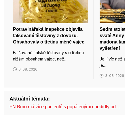
Potravinářská inspekce objevila
Sedm století 
falšované těstoviny z dovozu.
svaté Anny v
Obsahovaly o třetinu méně vajec
madona tam 
vyšetření
Falšované italské těstoviny s o třetinu
nižším obsahem vajec, než…
Je jí víc než se
je…
6. 08. 2026
3. 08. 2026
Aktuální témata:
FN Brno má více pacientů s popálenými chodidly od …