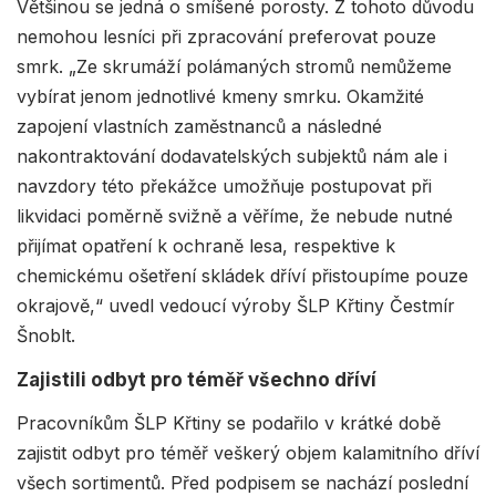
Většinou se jedná o smíšené porosty. Z tohoto důvodu
nemohou lesníci při zpracování preferovat pouze
smrk. „Ze skrumáží polámaných stromů nemůžeme
vybírat jenom jednotlivé kmeny smrku. Okamžité
zapojení vlastních zaměstnanců a následné
nakontraktování dodavatelských subjektů nám ale i
navzdory této překážce umožňuje postupovat při
likvidaci poměrně svižně a věříme, že nebude nutné
přijímat opatření k ochraně lesa, respektive k
chemickému ošetření skládek dříví přistoupíme pouze
okrajově,“ uvedl vedoucí výroby ŠLP Křtiny Čestmír
Šnoblt.
Zajistili odbyt pro téměř všechno dříví
Pracovníkům ŠLP Křtiny se podařilo v krátké době
zajistit odbyt pro téměř veškerý objem kalamitního dříví
všech sortimentů. Před podpisem se nachází poslední