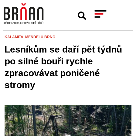
KALAMITA,
MENDELU BRNO
Lesníkům se daří pět týdnů
po silné bouři rychle
zpracovávat poničené
stromy