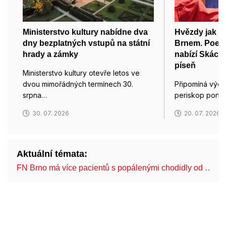
Ministerstvo kultury nabídne dva
Hvězdy jak t
dny bezplatných vstupů na státní
Brnem. Poesi
hrady a zámky
nabízí Skácel
píseň
Ministerstvo kultury otevře letos ve
dvou mimořádných termínech 30.
Připomíná výde
srpna…
periskop ponor
30. 07. 2026
20. 07. 2026
Aktuální témata:
FN Brno má více pacientů s popálenými chodidly od …