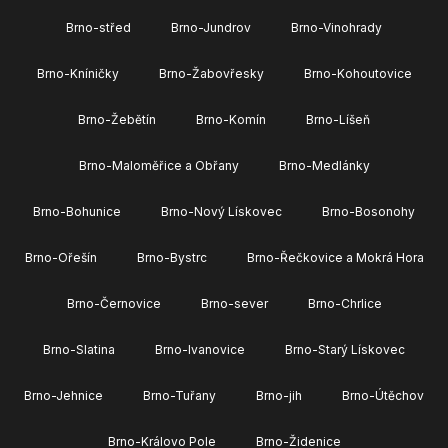
Brno-střed
Brno-Jundrov
Brno-Vinohrady
Brno-Kníničky
Brno-Žabovřesky
Brno-Kohoutovice
Brno-Žebětín
Brno-Komín
Brno-Líšeň
Brno-Maloměřice a Obřany
Brno-Medlánky
Brno-Bohunice
Brno-Nový Lískovec
Brno-Bosonohy
Brno-Ořešín
Brno-Bystrc
Brno-Řečkovice a Mokrá Hora
Brno-Černovice
Brno-sever
Brno-Chrlice
Brno-Slatina
Brno-Ivanovice
Brno-Starý Lískovec
Brno-Jehnice
Brno-Tuřany
Brno-jih
Brno-Útěchov
Brno-Královo Pole
Brno-Židenice