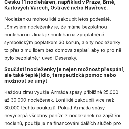
Česku 11 nocleháren, například v Praze, Brně,
Karlových Varech, Ostravě nebo Havířově.
Nocleženku mohou lidé zakoupit letos podesáté.
„Smyslem nocleženky je, že máme bezplatnou
noclehárnu. Jinak je noclehárna zpoplatněná
symbolickým poplatkem 30 korun, ale ty nocleženky
to přes zimu lidem bez domova zaplatí, aby to pro ně
bylo bezplatné,“ uvedl Desenský.
Součástí nocleženky je nejen možnost přespání,
ale také teplé jídlo, terapeutická pomoc nebo
možnost se umýt
Každou zimu využije Armáda spásy přibližně 25.000
až 30.000 nocleženek. Loni lidé zakoupili více než
30.000 těchto poukazů. Pokud Armáda spásy
nevyčerpá všechny peníze z nocleženek na zajištění
noclehů, použije je na financování dalších služeb pro