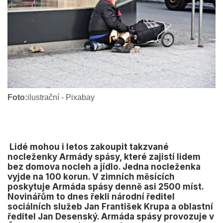
Foto:
ilustrační - Pixabay
Lidé mohou i letos zakoupit takzvané
nocleženky Armády spásy, které zajistí lidem
bez domova nocleh a jídlo. Jedna nocleženka
vyjde na 100 korun. V zimních měsících
poskytuje Armáda spásy denně asi 2500 míst.
Novinářům to dnes řekli národní ředitel
sociálních služeb Jan František Krupa a oblastní
ředitel Jan Desenský. Armáda spásy provozuje v