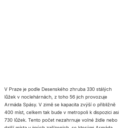
V Praze je podle Desenského zhruba 330 stálých
lůžek v noclehárnách, z toho 56 jich provozuje
Armáda Spásy. V zimě se kapacita zvýší o přibližně
400 míst, celkem tak bude v metropoli k dispozici asi
730 lůžek. Tento počet nezahrnuje volné židle nebo
další místa v jiných zařízeních, se kterými Armáda