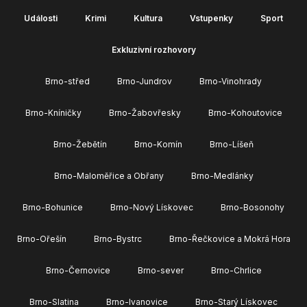
Události
Krimi
Kultura
Vstupenky
Sport
Exkluzivní rozhovory
Brno-střed
Brno-Jundrov
Brno-Vinohrady
Brno-Kníničky
Brno-Žabovřesky
Brno-Kohoutovice
Brno-Žebětín
Brno-Komín
Brno-Líšeň
Brno-Maloměřice a Obřany
Brno-Medlánky
Brno-Bohunice
Brno-Nový Lískovec
Brno-Bosonohy
Brno-Ořešín
Brno-Bystrc
Brno-Řečkovice a Mokrá Hora
Brno-Černovice
Brno-sever
Brno-Chrlice
Brno-Slatina
Brno-Ivanovice
Brno-Starý Lískovec