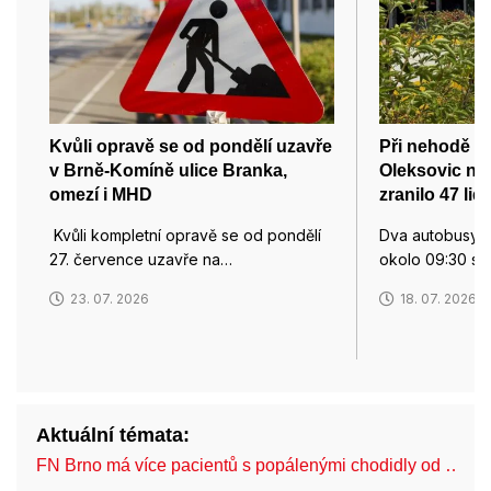
Kvůli opravě se od pondělí uzavře
Při nehodě d
v Brně-Komíně ulice Branka,
Oleksovic na
omezí i MHD
zranilo 47 lidí
Kvůli kompletní opravě se od pondělí
Dva autobusy s 
27. července uzavře na…
okolo 09:30 sra
23. 07. 2026
18. 07. 2026
Aktuální témata:
FN Brno má více pacientů s popálenými chodidly od …