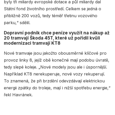
byly tři miliardy evropské dotace a půl miliardy dal
Státní fond životního prostředí. Celkem se jedná o
přibližně 200 vozů, tedy téměř třetinu vozového
parku,“ sdělil.
Dopravní podnik chce peníze využít na nákup až
20 tramvají Škoda 45T, které už pořídil kvůli
modernizaci tramvají KT8
Nové tramvaje jsou jakožto obousměrné klíčové pro
provoz linky 8, jejíž obě konečné mají podobu úvratě,
tedy slepé koleje. „Nové modely jsou ale i úspornější.
Například KT8 nerekuperuje, nové vozy rekuperují.
To znamená, že při brzdění odevzdávají elektrickou
energii zpátky do troleje, mají i nižší spotřebu energie,“
řekl Havránek.