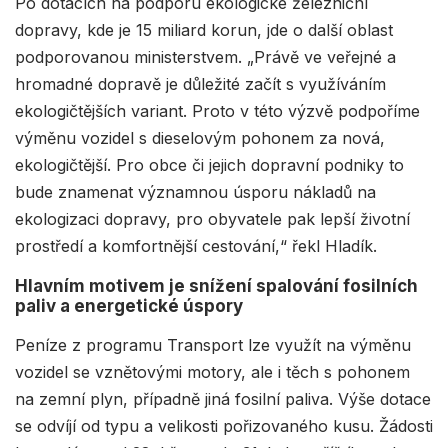
Po dotacích na podporu ekologické železniční
dopravy, kde je 15 miliard korun, jde o další oblast
podporovanou ministerstvem. „Právě ve veřejné a
hromadné dopravě je důležité začít s využíváním
ekologičtějších variant. Proto v této výzvě podpoříme
výměnu vozidel s dieselovým pohonem za nová,
ekologičtější. Pro obce či jejich dopravní podniky to
bude znamenat významnou úsporu nákladů na
ekologizaci dopravy, pro obyvatele pak lepší životní
prostředí a komfortnější cestování,“ řekl Hladík.
Hlavním motivem je snížení spalování fosilních
paliv a energetické úspory
Peníze z programu Transport lze využít na výměnu
vozidel se vznětovými motory, ale i těch s pohonem
na zemní plyn, případně jiná fosilní paliva. Výše dotace
se odvíjí od typu a velikosti pořizovaného kusu. Žádosti