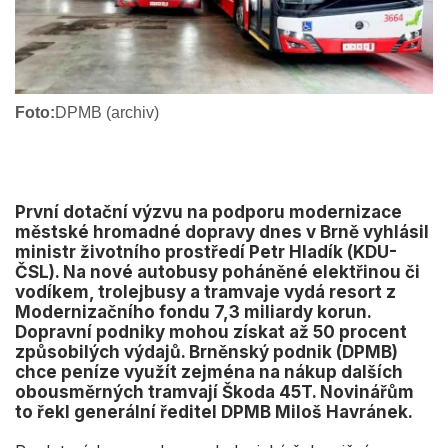
Foto:
DPMB (archiv)
První dotační výzvu na podporu modernizace
městské hromadné dopravy dnes v Brně vyhlásil
ministr životního prostředí Petr Hladík (KDU-
ČSL). Na nové autobusy poháněné elektřinou či
vodíkem, trolejbusy a tramvaje vydá resort z
Modernizačního fondu 7,3 miliardy korun.
Dopravní podniky mohou získat až 50 procent
způsobilých výdajů. Brněnský podnik (DPMB)
chce peníze využít zejména na nákup dalších
obousměrných tramvají Škoda 45T. Novinářům
to řekl generální ředitel DPMB Miloš Havránek.