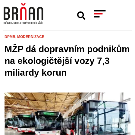
DPMB,
MODERNIZACE
MŽP dá dopravním podnikům
na ekologičtější vozy 7,3
miliardy korun