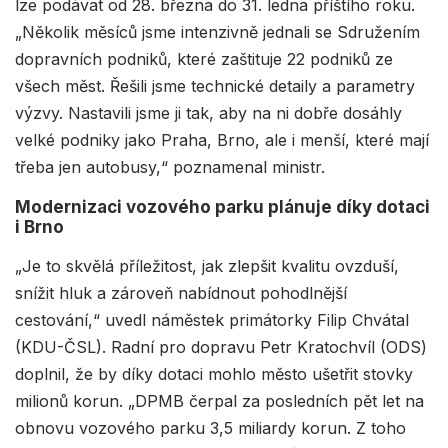
lze podávat od 28. března do 31. ledna příštího roku.
„Několik měsíců jsme intenzivně jednali se Sdružením
dopravních podniků, které zaštituje 22 podniků ze
všech měst. Řešili jsme technické detaily a parametry
výzvy. Nastavili jsme ji tak, aby na ni dobře dosáhly
velké podniky jako Praha, Brno, ale i menší, které mají
třeba jen autobusy,“ poznamenal ministr.
Modernizaci vozového parku plánuje díky dotaci
i Brno
„Je to skvělá příležitost, jak zlepšit kvalitu ovzduší,
snížit hluk a zároveň nabídnout pohodlnější
cestování,“ uvedl náměstek primátorky Filip Chvátal
(KDU-ČSL). Radní pro dopravu Petr Kratochvíl (ODS)
doplnil, že by díky dotaci mohlo město ušetřit stovky
milionů korun. „DPMB čerpal za posledních pět let na
obnovu vozového parku 3,5 miliardy korun. Z toho