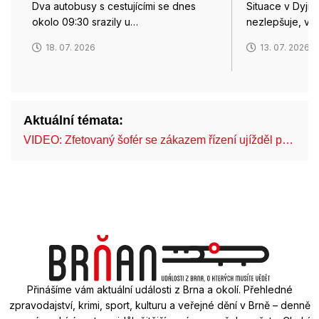
Dva autobusy s cestujícími se dnes
Situace v Dyji
okolo 09:30 srazily u…
nezlepšuje, v 
18. 07. 2026
13. 07. 2026
Aktuální témata:
VIDEO: Zfetovaný šofér se zákazem řízení ujížděl p…
Fe
Přinášíme vám aktuální události z Brna a okolí. Přehledné
zpravodajství, krimi, sport, kulturu a veřejné dění v Brně – denně