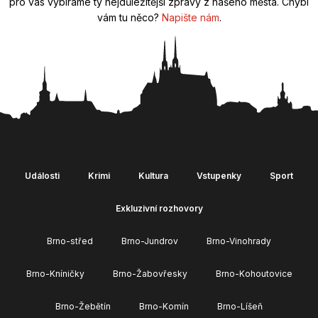
pro vás vybíráme ty nejdůležitější zprávy z našeho města. Chybí
vám tu něco?
Napište nám
.
Události
Krimi
Kultura
Vstupenky
Sport
Exkluzivní rozhovory
Brno-střed
Brno-Jundrov
Brno-Vinohrady
Brno-Kníničky
Brno-Žabovřesky
Brno-Kohoutovice
Brno-Žebětín
Brno-Komín
Brno-Líšeň