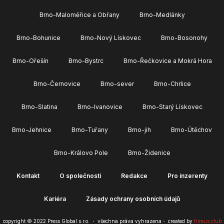
Brno-Maloměřice a Obřany
Brno-Medlánky
Brno-Bohunice
Brno-Nový Lískovec
Brno-Bosonohy
Brno-Ořešín
Brno-Bystrc
Brno-Řečkovice a Mokrá Hora
Brno-Černovice
Brno-sever
Brno-Chrlice
Brno-Slatina
Brno-Ivanovice
Brno-Starý Lískovec
Brno-Jehnice
Brno-Tuřany
Brno-jih
Brno-Útěchov
Brno-Královo Pole
Brno-Židenice
Kontakt
O společnosti
Redakce
Pro inzerenty
Kariéra
Zásady ochrany osobních údajů
copyright © 2022 Press Global s.r.o. ・ všechna práva vyhrazena・ created by
hireus.club