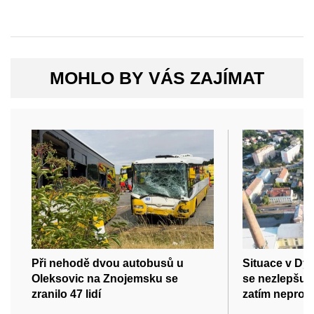
MOHLO BY VÁS ZAJÍMAT
Při nehodě dvou autobusů u
Situace v Dy
Oleksovic na Znojemsku se
se nezlepšuje
zranilo 47 lidí
zatím neproje