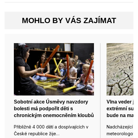
MOHLO BY VÁS ZAJÍMAT
Sobotní akce Úsměvy navzdory
Vlna veder je
bolesti má podpořit děti s
extrémní such
chronickým onemocněním kloubů
bude na max
Přibližně 4 000 dětí a dospívajících v
Nadcházející vl
České republice žije…
meteorologové 