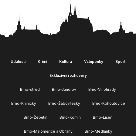
Události
Krimi
Kultura
Vstupenky
Sport
Exkluzivní rozhovory
Brno-střed
Brno-Jundrov
Brno-Vinohrady
Brno-Kníničky
Brno-Žabovřesky
Brno-Kohoutovice
Brno-Žebětín
Brno-Komín
Brno-Líšeň
Brno-Maloměřice a Obřany
Brno-Medlánky