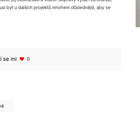
sí být u dalších projektů mnohem důslednější, aby se
bí se mi
0
vá