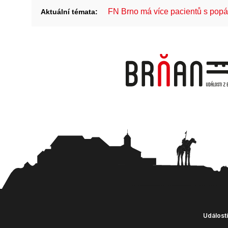
FN Brno má více pacientů s pop
Aktuální témata:
Události