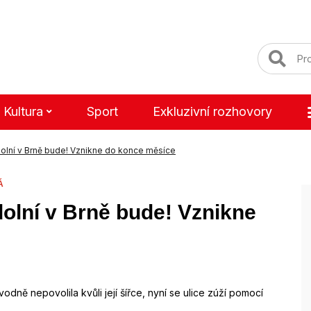
Kultura
Sport
Exkluzivní rozhovory
lní v Brně bude! Vznikne do konce měsíce
Á
olní v Brně bude! Vznikne
odně nepovolila kvůli její šířce, nyní se ulice zúží pomocí