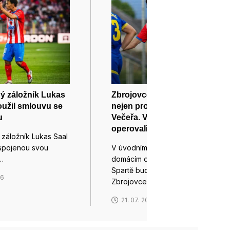
ý záložník Lukas
Zbrojovce bude chybět
oužil smlouvu se
nejen proti Spartě útočník
u
Večeřa. V Barceloně mu
operovali kotník
 záložník Lukas Saal
 spojenou svou
V úvodním prvoligovém
…
domácím duelu proti pražské
Spartě bude brněnské
26
Zbrojovce…
21. 07. 2026