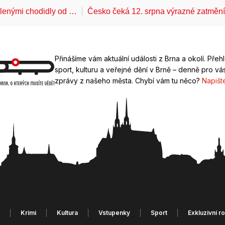
álenými chodidly od …
Česko čeká 12. srpna výrazné zatměn
Přinášíme vám aktuální události z Brna a okolí. Přeh
sport, kulturu a veřejné dění v Brně – denně pro vás
zprávy z našeho města. Chybí vám tu něco?
Napišt
Krimi
Kultura
Vstupenky
Sport
Exkluzivní r