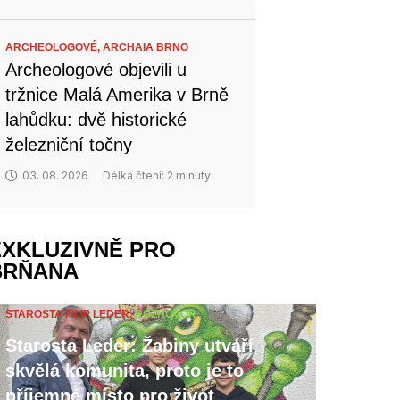
ARCHEOLOGOVÉ,
ARCHAIA BRNO
Archeologové objevili u
tržnice Malá Amerika v Brně
lahůdku: dvě historické
železniční točny
03. 08. 2026
Délka čtení: 2 minuty
EXKLUZIVNĚ PRO
BRŇANA
STAROSTA FILIP LEDER,
ROZHOVOR
Starosta Leder: Žabiny utváří
skvělá komunita, proto je to
příjemné místo pro život