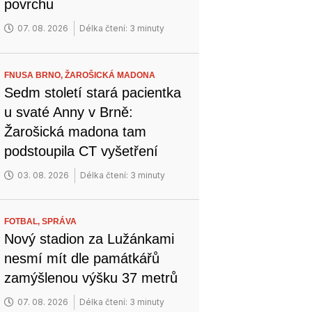
povrchu
07. 08. 2026
Délka čtení: 3 minuty
FNUSA BRNO,
ŽAROŠICKÁ MADONA
Sedm století stará pacientka
u svaté Anny v Brně:
Žarošická madona tam
podstoupila CT vyšetření
03. 08. 2026
Délka čtení: 3 minuty
FOTBAL,
SPRÁVA
Nový stadion za Lužánkami
nesmí mít dle památkářů
zamýšlenou výšku 37 metrů
07. 08. 2026
Délka čtení: 3 minuty