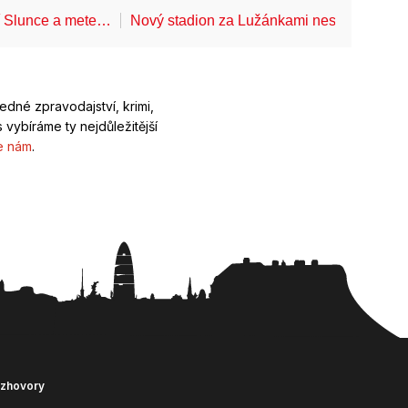
í Slunce a mete…
Nový stadion za Lužánkami nesmí mít dle
ledné zpravodajství, krimi,
 vybíráme ty nejdůležitější
e nám
.
ozhovory