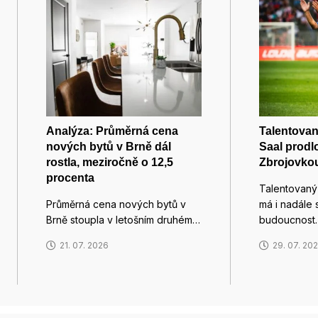
Analýza: Průměrná cena
Talentovan
nových bytů v Brně dál
Saal prodl
rostla, meziročně o 12,5
Zbrojovko
procenta
Talentovaný
Průměrná cena nových bytů v
má i nadále
Brně stoupla v letošním druhém…
budoucnost
21. 07. 2026
29. 07. 20