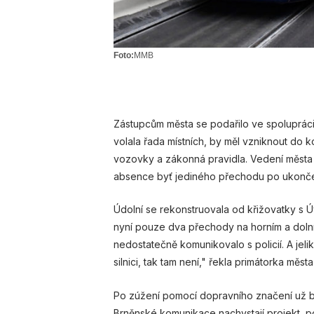
Foto:
MMB
Zástupcům města se podařilo ve spolupráci s
volala řada místních, by měl vzniknout do
vozovky a zákonná pravidla. Vedení města tí
absence byť jediného přechodu po ukonče
Údolní se rekonstruovala od křižovatky s Ú
nyní pouze dva přechody na horním a dolní
nedostatečně komunikovalo s policií. A jel
silnici, tak tam není," řekla primátorka měs
Po zúžení pomocí dopravního značení už bu
Brněnské komunikace nachystají projekt, po