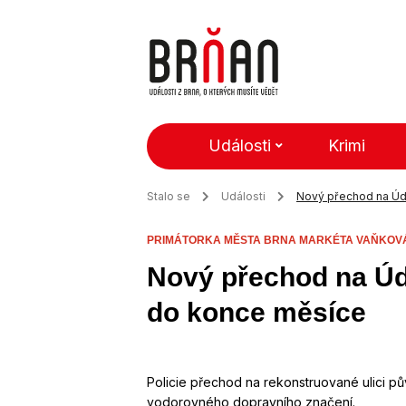
Události
Krimi
Stalo se
Události
Nový přechod na Údo
PRIMÁTORKA MĚSTA BRNA MARKÉTA VAŇKOV
Nový přechod na Úd
do konce měsíce
Policie přechod na rekonstruované ulici pův
vodorovného dopravního značení.