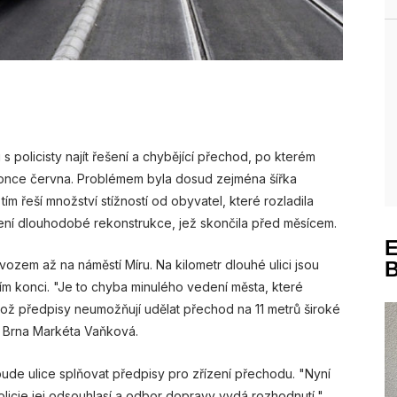
 policisty najít řešení a chybějící přechod, po kterém
 konce června. Problémem byla dosud zejména šířka
m řeší množství stížností od obyvatel, které rozladila
ní dlouhodobé rekonstrukce, jež skončila před měsícem.
vozem až na náměstí Míru. Na kilometr dlouhé ulici jsou
m konci. "Je to chyba minulého vedení města, které
ikož předpisy neumožňují udělat přechod na 11 metrů široké
ta Brna Markéta Vaňková.
de ulice splňovat předpisy pro zřízení přechodu. "Nyní
licie jej odsouhlasí a odbor dopravy vydá rozhodnutí,"