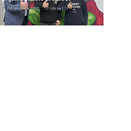
24 července, 2026
Líbí se (
1 )