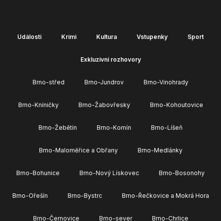
Události
Krimi
Kultura
Vstupenky
Sport
Exkluzivní rozhovory
Brno-střed
Brno-Jundrov
Brno-Vinohrady
Brno-Kníničky
Brno-Žabovřesky
Brno-Kohoutovice
Brno-Žebětín
Brno-Komín
Brno-Líšeň
Brno-Maloměřice a Obřany
Brno-Medlánky
Brno-Bohunice
Brno-Nový Lískovec
Brno-Bosonohy
Brno-Ořešín
Brno-Bystrc
Brno-Řečkovice a Mokrá Hora
Brno-Černovice
Brno-sever
Brno-Chrlice