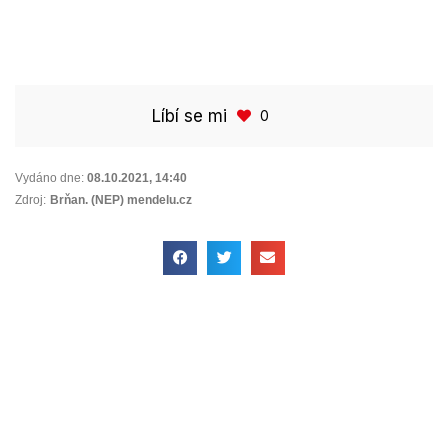
Líbí se mi
0
Vydáno dne:
08.10.2021
,
14:40
Zdroj:
Brňan. (NEP) mendelu.cz