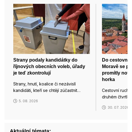
Strany podaly kandidátky do
Do cestovního
říjnových obecních voleb, úřady
Moravě se př
je teď zkontrolují
promítly nov
horka
Strany, hnutí, koalice či nezávislí
kandidáti, kteří se chtějí zúčastnit…
Cestovní ruch n
druhém čtvrtletí
5. 08. 2026
30. 07. 2026
Aktuální témata: