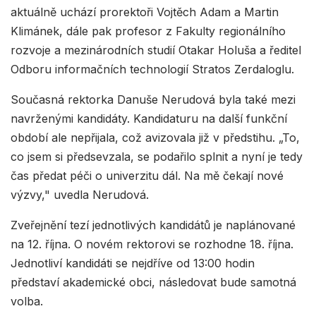
aktuálně uchází prorektoři Vojtěch Adam a Martin
Klimánek, dále pak profesor z Fakulty regionálního
rozvoje a mezinárodních studií Otakar Holuša a ředitel
Odboru informačních technologií Stratos Zerdaloglu.
Současná rektorka Danuše Nerudová byla také mezi
navrženými kandidáty. Kandidaturu na další funkční
období ale nepřijala, což avizovala již v předstihu. „To,
co jsem si předsevzala, se podařilo splnit a nyní je tedy
čas předat péči o univerzitu dál. Na mě čekají nové
výzvy," uvedla Nerudová.
Zveřejnění tezí jednotlivých kandidátů je naplánované
na 12. října. O novém rektorovi se rozhodne 18. října.
Jednotliví kandidáti se nejdříve od 13:00 hodin
představí akademické obci, následovat bude samotná
volba.