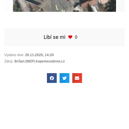
Líbí se mi
0
Vydáno dne:
26.11.2020
,
14:20
Zdroj:
Brňan (NEP) kopemezabrno.cz