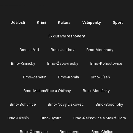
Události
Krimi
Kultura
Vstupenky
Sport
Exkluzivní rozhovory
Brno-střed
Brno-Jundrov
Brno-Vinohrady
Brno-Kníničky
Brno-Žabovřesky
Brno-Kohoutovice
Brno-Žebětín
Brno-Komín
Brno-Líšeň
Brno-Maloměřice a Obřany
Brno-Medlánky
Brno-Bohunice
Brno-Nový Lískovec
Brno-Bosonohy
Brno-Ořešín
Brno-Bystrc
Brno-Řečkovice a Mokrá Hora
Brno-Černovice
Brno-sever
Brno-Chrlice