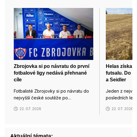
Zbrojovka si po návratu do první
Helas získal
fotbalové ligy nedává přehnané
futsalu. Do B
cíle
a Seidler
Fotbalisté Zbrojovky si po návratu do
Jeden z nejvýr
nejvyšší české soutěže po…
posledních let 
22. 07. 2026
22. 07. 2026
Aktuální témata: