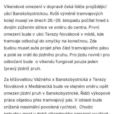
Víkendové omezení v dopravě čeká řidiče projíždějící
ulicí Banskobystrickou. Kvůli výměně tramvajových
kolejí musejí ve dnech 28.–29. listopadu počítat hned s
dvojím zúžením silnice ve směru do centra. První
omezení bude v ulici Terezy Novákové v místě, kde
tramvaje odbočují do smyčky na konečnou. Zde
budou muset auta projet přes část tramvajového pásu
a poté se vrátí do jízdního pruhu. Pro jízdu rovně i pro
odbočení bude o víkendu fungovat pouze jeden
(pravý jízdní) pruh.
Za křižovatkou Vážného x Banskobystrická x Terezy
Novákové x Medlánecká bude ve stejném směru opět
omezen jízdní pruh v Banskobystrické. Řidiči výkopové
práce objedou přes tramvajový pás. V oblasti bude
snížená maximální povolená rychlost. Chodci
nebudou moct v době víkendového omezení využívat