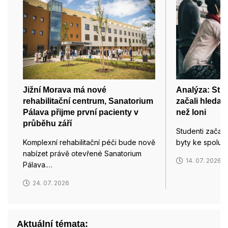
Jižní Morava má nové
Analýza: Stud
rehabilitační centrum, Sanatorium
začali hledat
Pálava přijme první pacienty v
než loni
průběhu září
Studenti začali
Komplexní rehabilitační péči bude nově
byty ke spolub
nabízet právě otevřené Sanatorium
14. 07. 2026
Pálava.…
24. 07. 2026
Aktuální témata: