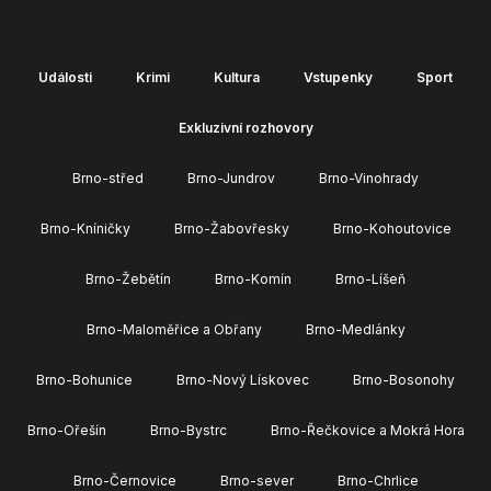
Události
Krimi
Kultura
Vstupenky
Sport
Exkluzivní rozhovory
Brno-střed
Brno-Jundrov
Brno-Vinohrady
Brno-Kníničky
Brno-Žabovřesky
Brno-Kohoutovice
Brno-Žebětín
Brno-Komín
Brno-Líšeň
Brno-Maloměřice a Obřany
Brno-Medlánky
Brno-Bohunice
Brno-Nový Lískovec
Brno-Bosonohy
Brno-Ořešín
Brno-Bystrc
Brno-Řečkovice a Mokrá Hora
Brno-Černovice
Brno-sever
Brno-Chrlice