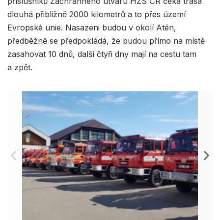
příslušníků Záchranného útvaru HZS ČR čeká trasa
dlouhá přibližně 2000 kilometrů a to přes území
Evropské unie. Nasazeni budou v okolí Atén,
předběžně se předpokládá, že budou přímo na místě
zasahovat 10 dnů, další čtyři dny mají na cestu tam
a zpět.