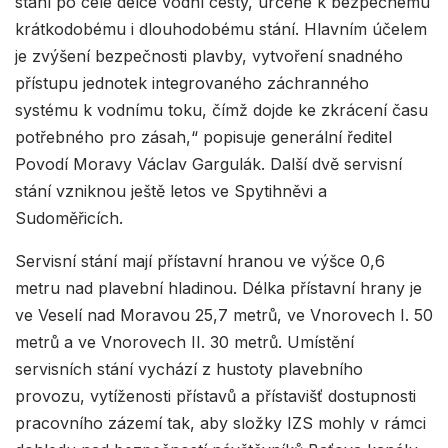
stání po celé délce vodní cesty, určené k bezpečnému
krátkodobému i dlouhodobému stání. Hlavním účelem
je zvýšení bezpečnosti plavby, vytvoření snadného
přístupu jednotek integrovaného záchranného
systému k vodnímu toku, čímž dojde ke zkrácení času
potřebného pro zásah,“ popisuje generální ředitel
Povodí Moravy Václav Gargulák. Další dvě servisní
stání vzniknou ještě letos ve Spytihněvi a
Sudoměřicích.
Servisní stání mají přístavní hranou ve výšce 0,6
metru nad plavební hladinou. Délka přístavní hrany je
ve Veselí nad Moravou 25,7 metrů, ve Vnorovech I. 50
metrů a ve Vnorovech II. 30 metrů. Umístění
servisních stání vychází z hustoty plavebního
provozu, vytíženosti přístavů a přístavišť dostupnosti
pracovního zázemí tak, aby složky IZS mohly v rámci