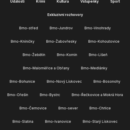
Události
Krimi
Kultura
Vstupenky
Sport
Exkluzivní rozhovory
Brno-střed
Brno-Jundrov
Brno-Vinohrady
Brno-Kníničky
Brno-Žabovřesky
Brno-Kohoutovice
Brno-Žebětín
Brno-Komín
Brno-Líšeň
Brno-Maloměřice a Obřany
Brno-Medlánky
Brno-Bohunice
Brno-Nový Lískovec
Brno-Bosonohy
Brno-Ořešín
Brno-Bystrc
Brno-Řečkovice a Mokrá Hora
Brno-Černovice
Brno-sever
Brno-Chrlice
Brno-Slatina
Brno-Ivanovice
Brno-Starý Lískovec