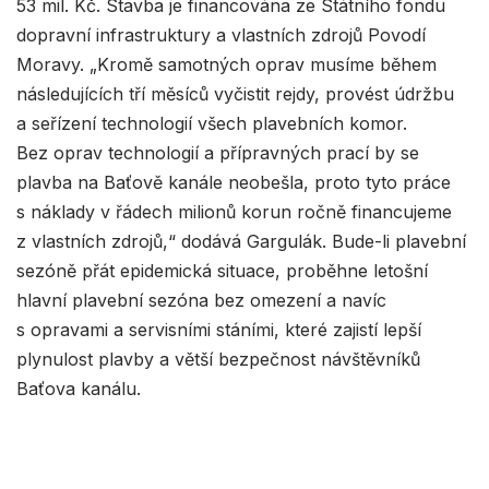
53 mil. Kč. Stavba je financována ze Státního fondu
dopravní infrastruktury a vlastních zdrojů Povodí
Moravy. „Kromě samotných oprav musíme během
následujících tří měsíců vyčistit rejdy, provést údržbu
a seřízení technologií všech plavebních komor.
Bez oprav technologií a přípravných prací by se
plavba na Baťově kanále neobešla, proto tyto práce
s náklady v řádech milionů korun ročně financujeme
z vlastních zdrojů,“ dodává Gargulák. Bude-li plavební
sezóně přát epidemická situace, proběhne letošní
hlavní plavební sezóna bez omezení a navíc
s opravami a servisními stáními, které zajistí lepší
plynulost plavby a větší bezpečnost návštěvníků
Baťova kanálu.