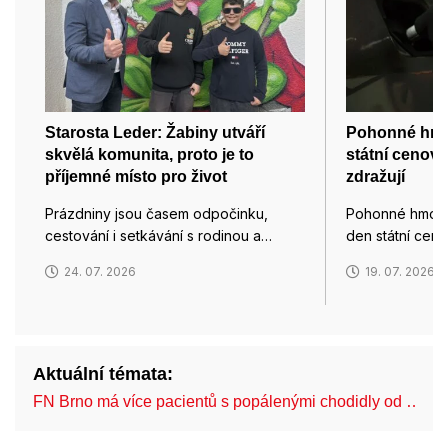
Starosta Leder: Žabiny utváří
Pohonné hmot
skvělá komunita, proto je to
státní cenov
příjemné místo pro život
zdražují
Prázdniny jsou časem odpočinku,
Pohonné hmoty
cestování i setkávání s rodinou a…
den státní cen
24. 07. 2026
19. 07. 2026
Aktuální témata:
FN Brno má více pacientů s popálenými chodidly od …