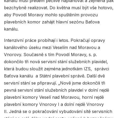
kanálu musí předem pečlivě naplánovat a zejména pak
bezchybně realizovat. Do května musí být vše hotovo,
aby Povodí Moravy mohlo spuštěním provozu
plavebních komor zahájit hlavní sezónu Baťova
kanálu.
Intenzivní práce probíhají i letos. Pokračují opravy
kanálového úseku mezi Veselím nad Moravou a
Vnorovy. Současně s tím Povodí Moravy, s. p.
dokončilo tři nová servisní stání služebních plavidel,
která budou sloužit zejména jednotkám IZS, správci
Baťova kanálu a Státní plavební správě. Další dvě
servisní stání se připravují. „Nově jsme dokončili tři
pevná servisní stání služebních plavidel v dolní rejdě
plavební komory Veselí nad Moravou, horní rejdě
plavební komory Vnorovy I a dolní rejdě Vnorovy
II. Jedná se o pokračování vybudování sítě servisních