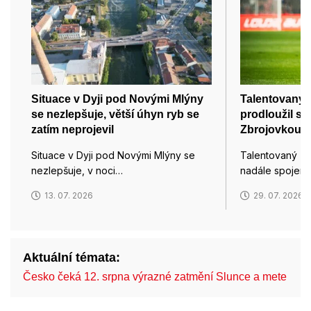
Situace v Dyji pod Novými Mlýny
Talentovaný 
se nezlepšuje, větší úhyn ryb se
prodloužil s
zatím neprojevil
Zbrojovkou
Situace v Dyji pod Novými Mlýny se
Talentovaný zá
nezlepšuje, v noci…
nadále spojen
13. 07. 2026
29. 07. 2026
Aktuální témata:
Česko čeká 12. srpna výrazné zatmění Slunce a mete…