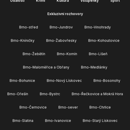
Události
Krimi
Kultura
Vstupenky
Sport
Exkluzivní rozhovory
Brno-střed
Brno-Jundrov
Brno-Vinohrady
Brno-Kníničky
Brno-Žabovřesky
Brno-Kohoutovice
Brno-Žebětín
Brno-Komín
Brno-Líšeň
Brno-Maloměřice a Obřany
Brno-Medlánky
Brno-Bohunice
Brno-Nový Lískovec
Brno-Bosonohy
Brno-Ořešín
Brno-Bystrc
Brno-Řečkovice a Mokrá Hora
Brno-Černovice
Brno-sever
Brno-Chrlice
Brno-Slatina
Brno-Ivanovice
Brno-Starý Lískovec