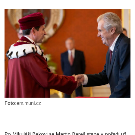
Foto:
em.muni.cz
Po Mikuláši Bekovi se Martin Bareš stane v pořadí už