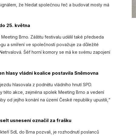
 signálem, že hledat společnou řeč a budovat mosty má
do 25. května
Meeting Brno. Záštitu festivalu udělil také předseda
ogu a smíření ve společnosti považuje za důležité
a Netrvalová. Šéf horní komory se má ke svému zapojení
en hlasy vládní koalice postavila Sněmovna
jezdu hlasovala z podnětu vládního hnutí SPD.
 této akce, zejména spolek Meeting Brno a vedení
 od jejího konání na území České republiky upustili,“
lt usnesení označil za frašku
 kteří SdL do Brna pozvali, je rozhodnutí poslanců