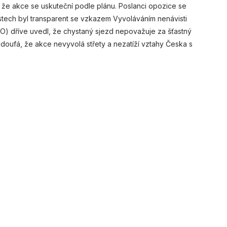
i, že akce se uskuteční podle plánu. Poslanci opozice se
ístech byl transparent se vzkazem Vyvoláváním nenávisti
NO) dříve uvedl, že chystaný sjezd nepovažuje za šťastný
 doufá, že akce nevyvolá střety a nezatíží vztahy Česka s