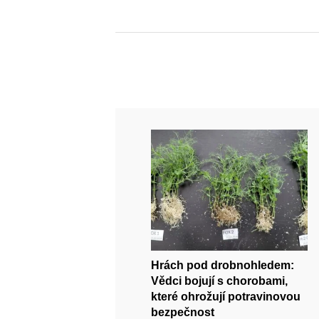
Hrách pod drobnohledem:
Vědci bojují s chorobami,
které ohrožují potravinovou
bezpečnost