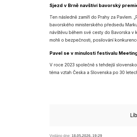
Sjezd v Brně navštíví bavorský prem
Ten následně zamíří do Prahy za Pavlem. „
bavorského ministerského předsedu Markus
návštěvu během své cesty do Bavorska v kv
mohli o bezpečnosti, posilování konkurenc
Pavel se v minulosti festivalu Meetin
V roce 2023 společně s tehdejší slovensk
téma vztah Česka a Slovenska po 30 letech
Lí
Vydáno dne:
18.05.2026
,
19:29