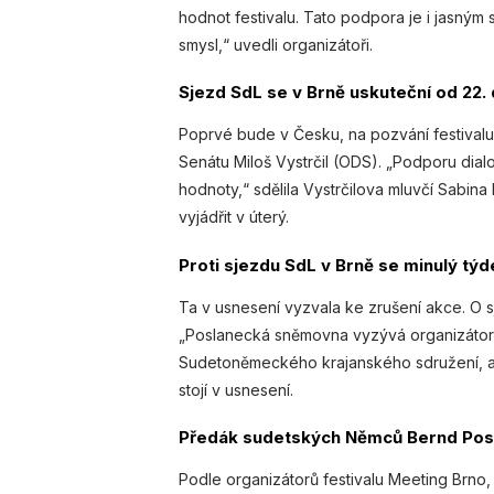
hodnot festivalu. Tato podpora je i jasným
smysl,“ uvedli organizátoři.
Sjezd SdL se v Brně uskuteční od 22. 
Poprvé bude v Česku, na pozvání festivalu 
Senátu Miloš Vystrčil (ODS). „Podporu dial
hodnoty,“ sdělila Vystrčilova mluvčí Sabin
vyjádřit v úterý.
Proti sjezdu SdL v Brně se minulý týd
Ta v usnesení vyzvala ke zrušení akce. O s
„Poslanecká sněmovna vyzývá organizátory
Sudetoněmeckého krajanského sdružení, aby
stojí v usnesení.
Předák sudetských Němců Bernd Posse
Podle organizátorů festivalu Meeting Brno,