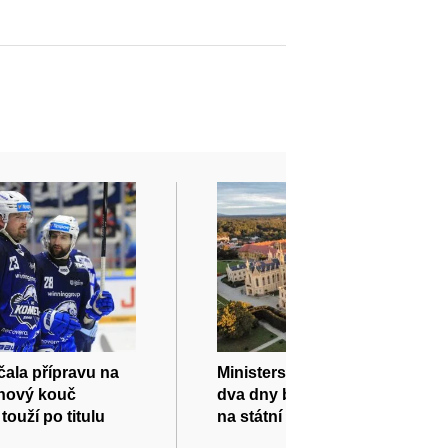
ala přípravu na
Ministerstvo kultury nabídne
onový kouč
dva dny bezplatných vstupů
ouží po titulu
na státní hrady a zámky