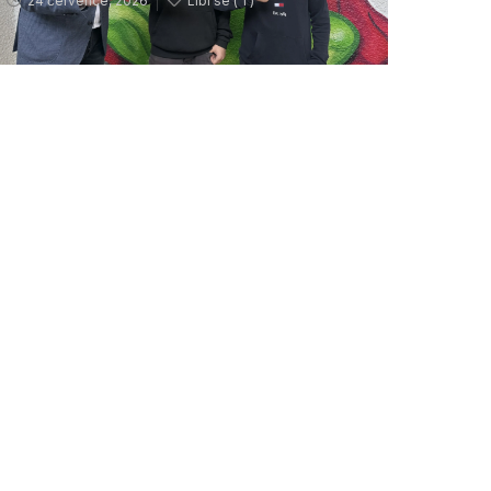
24 července, 2026
Líbí se (
1 )