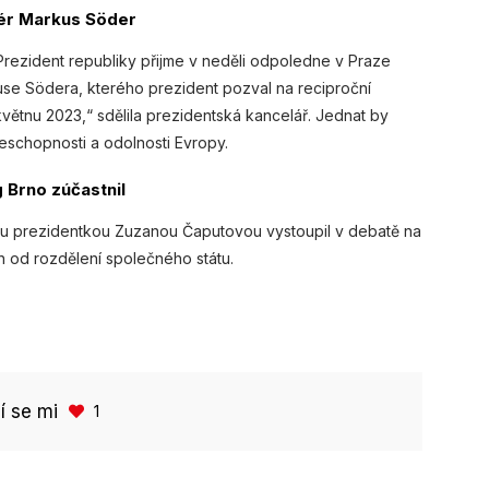
iér Markus Söder
Prezident republiky přijme v neděli odpoledne v Praze
e Södera, kterého prezident pozval na reciproční
ětnu 2023,“ sdělila prezidentská kancelář. Jednat by
eschopnosti a odolnosti Evropy.
g Brno zúčastnil
ou prezidentkou Zuzanou Čaputovou vystoupil v debatě na
 od rozdělení společného státu.
bí se mi
1