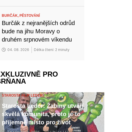
BURČÁK,
PĚSTOVÁNÍ
Burčák z nejranějších odrůd
bude na jihu Moravy o
druhém srpnovém víkendu
04. 08. 2026
Délka čtení: 2 minuty
EXKLUZIVNĚ PRO
BRŇANA
STAROSTA FILIP LEDER,
ROZHOVOR
Starosta Leder: Žabiny utváří
skvělá komunita, proto je to
příjemné místo pro život