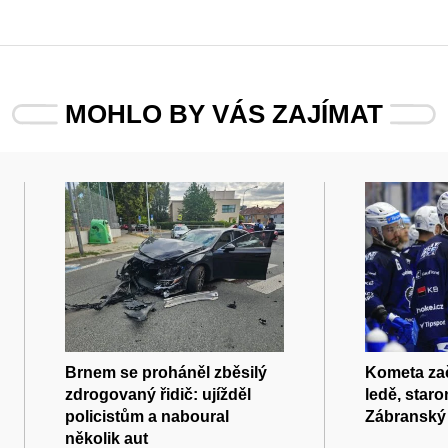
MOHLO BY VÁS ZAJÍMAT
Brnem se proháněl zběsilý
Kometa zač
zdrogovaný řidič: ujížděl
ledě, star
policistům a naboural
Zábranský t
několik aut