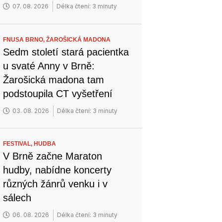
07. 08. 2026
Délka čtení: 3 minuty
FNUSA BRNO,
ŽAROŠICKÁ MADONA
Sedm století stará pacientka
u svaté Anny v Brně:
Žarošická madona tam
podstoupila CT vyšetření
03. 08. 2026
Délka čtení: 3 minuty
FESTIVAL,
HUDBA
V Brně začne Maraton
hudby, nabídne koncerty
různých žánrů venku i v
sálech
06. 08. 2026
Délka čtení: 3 minuty