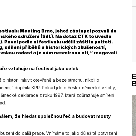
festivalu Meeting Brno, jehož zástupci pozvali do
ského sdružení (SdL). Na dotaz ČTK to uvedla
Pavel podle ní festivalu udělil záštitu potřetí.
og, sdílení příběhů a historických zkušeností,
vskou radost a je nám nesmírnou ctí,“ reagovali
ře vztahuje na festival jako celek
 historii mluvit otevřeně a beze strachu, nikoli o
etacemi,“ doplnila KPR. Pokud jde o česko-německé vztahy,
ěmecké deklarace z roku 1997, která zdůrazňuje smíření
ad.
gnálem, že hledat společnou řeč a budovat mosty
zbuzení do další práce. Vnímáme to jako důležité potvrzení